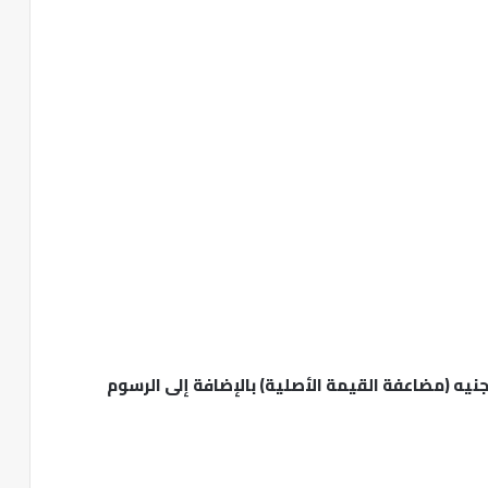
رسم استخراج جواز سفر بدل فاقد أو تالف: 1000 جنيه (مضاعفة القيمة الأصلية) بالإضافة إلى الرسوم