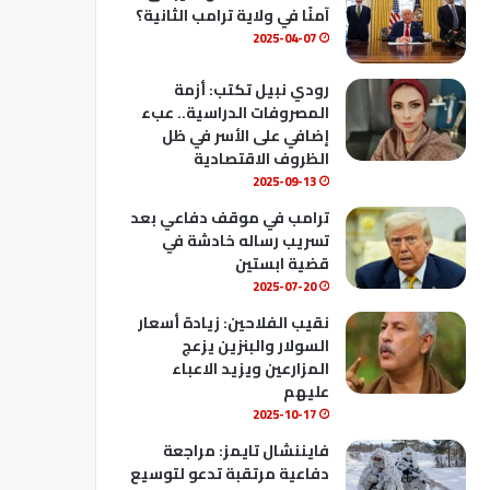
ك
u
ب
آمنًا في ولاية ترامب الثانية؟
b
2025-04-07
e
رودي نبيل تكتب: أزمة
المصروفات الدراسية.. عبء
إضافي على الأسر في ظل
الظروف الاقتصادية
2025-09-13
ترامب في موقف دفاعي بعد
تسريب رساله خادشة في
قضية ابستين
2025-07-20
نقيب الفلاحين: زيادة أسعار
السولار والبنزين يزعج
المزارعين ويزيد الاعباء
عليهم
2025-10-17
فايننشال تايمز: مراجعة
دفاعية مرتقبة تدعو لتوسيع