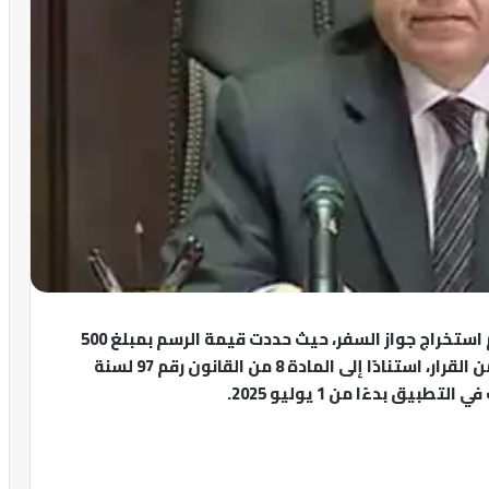
أصدرت وزارة الداخلية المصرية قرارًا بتعديل رسوم استخراج جواز السفر، حيث حددت قيمة الرسم بمبلغ 500
جنيه مصري. يأتي هذا القرار وفقًا للمادة الأولى من القرار، استنادًا إلى المادة 8 من القانون رقم 97 لسنة