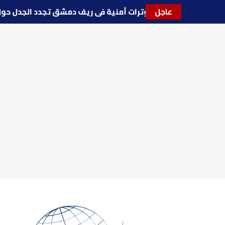
عاجل
🔵
توترات أمنية في ريف دمشق تجدد الجدل 