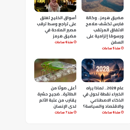
مضيق هرمز.. وكالة
أسواق الخليج تغلق
فارس تكشف ملامح
على تراجع وسط ترقب
الاتفاق المرتقب
مصير الملاحة في
ورسومًا إلزامية على
مضيق هرمز
السفن
منذ 6 ساعات
منذ 5 ساعات
عام 2028.. لماذا يراه
أعلى صوتًا من
الخبراء نقطة تحول في
الطائرة.. ضجيج حشرة
الذكاء الاصطناعي
يقترب من عتبة الألم
والاقتصاد والسياسة؟
لدى الإنسان
منذ 6 ساعات
منذ 7 ساعات