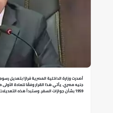
1959 بشأن جوازات السفر. وستبدأ هذه التعديلات في التطبيق بدءًا من 1 يوليو 2025.