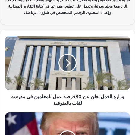
الرياضية محليًا ودوليًا، وتعمل على تطوير مهاراتها في كتابة التقارير الميدانية
وإعداد المحتوى الرقمي المتخصص في شؤون الرياضة.
و
ز
ا
ر
ه
ا
ل
ع
م
ل
وزاره العمل تعلن عن 80فرصه عمل للمعلمين في مدرسة
ت
لغات بالمنوفية
ع
ل
ت
ن
ر
ع
ا
ن
م