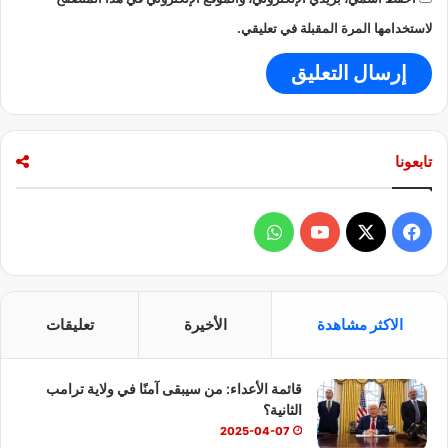
لاستخدامها المرة المقبلة في تعليقي.
تابعونا
ف
و
ي
X
Y
ا
س
o
ت
الاكثر مشاهدة
الأخيرة
تعليقات
ب
u
س
قائمة الأعداء: من سيبقى آمنًا في ولاية ترامب
و
T
ا
الثانية؟
ك
u
ب
2025-04-07