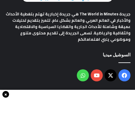
جريدة The World in Minutes
هي جريدة إخبارية تهتم بتغطية الأحداث
والأخبار في العالم العربي والعالم بشكل عام. تتميز بتقديم تحليلات
عميقة وشاملة للأحداث الجارية والقضايا السياسية والاقتصادية
والثقافية والرياضية. تسعى الجريدة إلى تقديم محتوى متنوع
وموضوعي يلبي اهتماماتكم
السوشيل ميديا
فيسبوك
‫X
‫YouTube
واتساب
×
سياسة الخصوصية
من نحن
اتصل بنا
انضم الينا