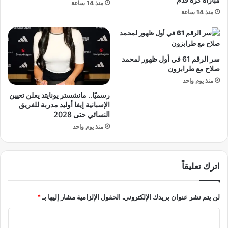
منذ 14 ساعة
ر
ا
منذ 14 ساعة
س
ل
ة
ض
ل
ر
غ
ب
سر الرقم 61 في أول ظهور لمحمد
ا
ا
صلاح مع طرابزون
ت
ت
ب
منذ يوم واحد
ا
ا
ل
رسميًا.. مانشستر يونايتد يعلن تعيين
ل
ر
الإسبانية إيفا أوليد مدربة للفريق
م
و
النسائي حتى 2028
ن
س
منذ يوم واحد
و
ي
ف
ة
ي
و
اترك تعليقاً
ة
ت
أ
م
لن يتم نشر عنوان بريدك الإلكتروني.
الحقول الإلزامية مشار إليها بـ
*
ي
ن
ا
ا