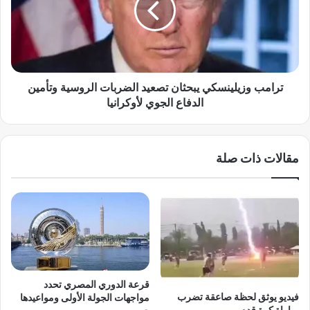
8
ب
0
و
ف
ز
ر
ي
ص
ل
ه
ي
ترامب وزيلينسكي يبحثان تصعيد الضربات الروسية وتأمين
ع
ن
الدفاع الجوي لأوكرانيا
م
س
ل
ك
ل
ي
مقالات ذات صلة
ل
ي
م
ب
ع
ح
ل
ث
م
ا
ي
ن
ن
ت
ف
ص
ي
ع
قرعة الدوري المصري تحدد
م
ي
فيديو يوثق لحظة صاعقة تضرب
مواجهات الجولة الأولى ومواعيدها
د
د
مباراة كرة قدم