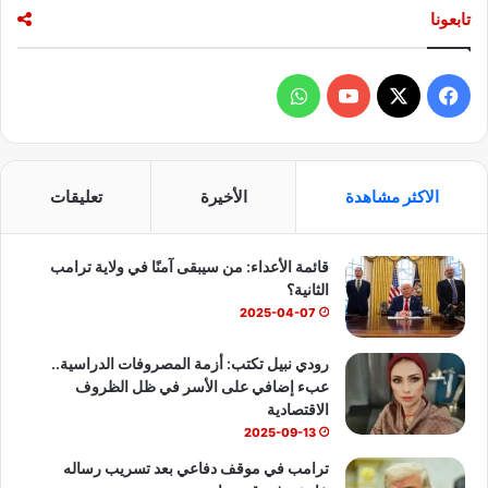
تابعونا
ف
و
ي
X
Y
ا
س
o
ت
الاكثر مشاهدة
الأخيرة
تعليقات
ب
u
س
قائمة الأعداء: من سيبقى آمنًا في ولاية ترامب
و
T
ا
الثانية؟
ك
u
ب
2025-04-07
b
رودي نبيل تكتب: أزمة المصروفات الدراسية..
عبء إضافي على الأسر في ظل الظروف
e
الاقتصادية
2025-09-13
ترامب في موقف دفاعي بعد تسريب رساله