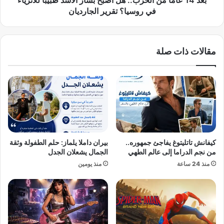
بعد 14 عامًا من الحرب.. هل أصبح بشار الأسد طبيبًا للأثرياء
ا
ن
في روسيا؟ تقرير الجارديان
ت
ا
ا
ل
ل
ح
مقالات ذات صلة
م
ر
ت
ب
ح
.
د
.
ة
ه
ف
ل
ي
أ
ب
ص
ر
ب
كيفانش تاتليتوغ يفاجئ جمهوره..
بيران داملا يلماز: حلم الطفولة وثقة
ل
ح
من نجم الدراما إلى عالم الطهي
الجمال يشعلان الجدل
ي
ب
منذ 24 ساعة
منذ يومين
ن
ش
ت
ا
ن
ر
ت
ا
ه
ل
ي
أ