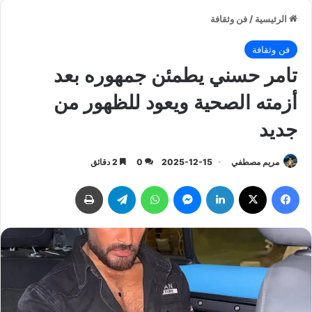
الرئيسية
/
فن وثقافة
فن وثقافة
تامر حسني يطمئن جمهوره بعد
أزمته الصحية ويعود للظهور من
جديد
مريم مصطفي
2025-12-15
0
2 دقائق
فيسبوك
‫X
لينكدإن
ماسنجر
واتساب
تيلقرام
طباعة