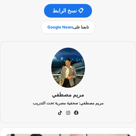
📋 نسخ الرابط
تابعنا على
Google News
مريم مصطفي
مريم مصطفي: صحفية مصرية تحت التدريب
في
انس
‫Tik
سب
تقر
To
وك
ام
k