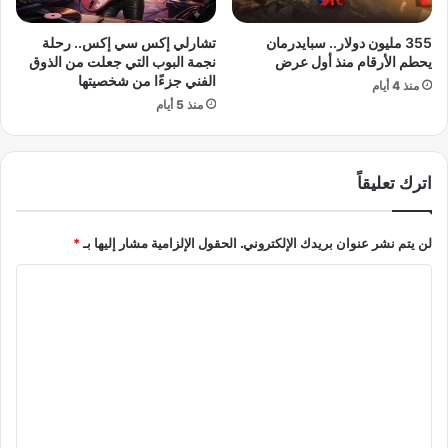
د
س
و
د
355 مليون دولار.. سبايدرمان
تشارلي إكس سي إكس.. رحلة
ن
ط
يحطم الأرقام منذ أول عرض
نجمة البوب التي جعلت من الذوق
ح
ب
الفني جزءًا من شخصيتها
منذ 4 أيام
ل
ي
منذ 5 أيام
خ
بً
ل
ا
ا
ل
ف
ل
اترك تعليقاً
ا
أ
ت
ث
ا
لن يتم نشر عنوان بريدك الإلكتروني.
الحقول الإلزامية مشار إليها بـ
*
ر
ل
ي
ا
س
ا
ي
ء
ل
ط
ف
ت
ر
ي
ة
ع
ر
ع
و
ل
ل
س
ي
ى
ي