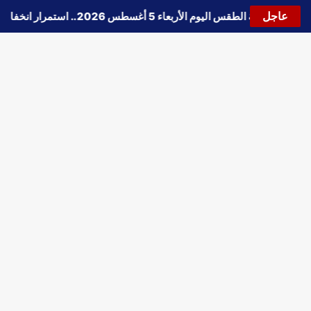
عاجل
🔵
حالة الطقس اليوم الأربعاء 5 أغسطس 2026.. استمرار انخفاض الحرارة وتحذيرات من الشبورة واضطراب الملاحة