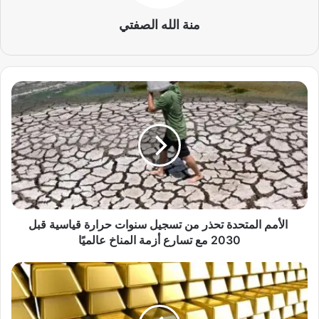
منة الله الصفتي
ا
ل
أ
م
م
ا
ل
م
ت
الأمم المتحدة تحذر من تسجيل سنوات حرارة قياسية قبل
ح
2030 مع تسارع أزمة المناخ عالميًا
د
ة
س
ت
ع
ح
ر
ذ
ا