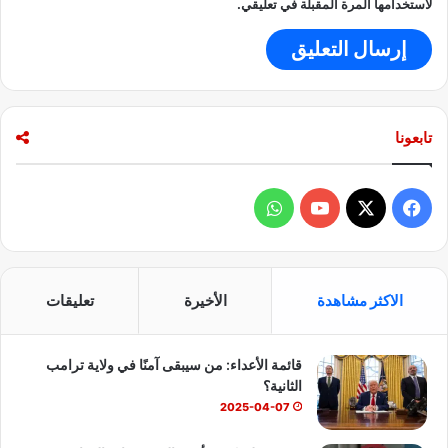
لاستخدامها المرة المقبلة في تعليقي.
تابعونا
ف
و
ي
X
Y
ا
س
o
ت
الاكثر مشاهدة
الأخيرة
تعليقات
ب
u
س
قائمة الأعداء: من سيبقى آمنًا في ولاية ترامب
و
T
ا
الثانية؟
ك
u
ب
2025-04-07
b