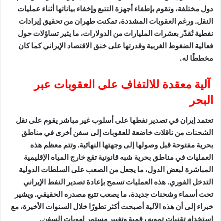
دول مختلفة، وتقوم بإطفاء أجهزة التتبع وإخفاء بياناتها أثناء عمليات
النقل. ورغم العقوبات المشددة، تمكنت طهران من تحقيق إيرادات
نفطية تُقدّر بعشرات المليارات من الدولارات، ما يثير تساؤلات حول
فعالية الضغوط الغربية وقدرتها على خنق الاقتصاد الإيراني كما كان
مخططًا له.
آلية معقدة للالتفاف على العقوبات عبر
البحر
تعتمد إيران في تصدير نفطها على أسلوب غير مباشر يقوم على نقل
الشحنات من ناقلات خاضعة للعقوبات إلى سفن أخرى في مناطق
بحرية مفتوحة قبل وصولها إلى وجهتها النهائية. وتتم معظم هذه
العمليات في مناطق بحرية شبه قانونية تقع خارج المياه الإقليمية
المباشرة لبعض الدول، ما يجعل من الصعب على السلطات الدولية
التدخل الفوري. هذه العمليات تسمح بإعادة تصدير النفط الإيراني
تحت أسماء وشحنات جديدة، ما يصعب تتبع مصدره الحقيقي. ويشير
خبراء إلى أن هذه الآلية أصبحت أكثر تطورًا خلال السنوات الأخيرة، مع
استخدام تقنيات تمويه رقمية وتغيير مستمر لهويات السفن.