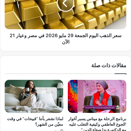
ر
ل
م
ذ
ن
ه
ت
ب
س
ا
ج
ل
سعر الذهب اليوم الجمعة 29 مايو 2026 في مصر وعيار 21
ي
ي
الآن
ل
و
س
م
ن
ا
مقالات ذات صلة
و
ل
ا
ج
ت
م
ح
ع
ر
ة
ا
2
ر
9
ة
م
ق
ا
برنامج الرحلة مع ميناس يسبر أغوار
لماذا نشعر بأننا “قبيحات” في وقت
ي
ي
‘الجوع العاطفي وكيفية التغلب عليه
معيّن من الشهر؟
ا
و
مع الدكتورة ندا صفاء الدين”