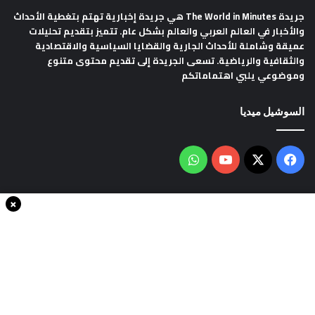
جريدة The World in Minutes
هي جريدة إخبارية تهتم بتغطية الأحداث
والأخبار في العالم العربي والعالم بشكل عام. تتميز بتقديم تحليلات
عميقة وشاملة للأحداث الجارية والقضايا السياسية والاقتصادية
والثقافية والرياضية. تسعى الجريدة إلى تقديم محتوى متنوع
وموضوعي يلبي اهتماماتكم
السوشيل ميديا
فيسبوك
‫X
‫YouTube
واتساب
×
سياسة الخصوصية
من نحن
اتصل بنا
انضم الينا