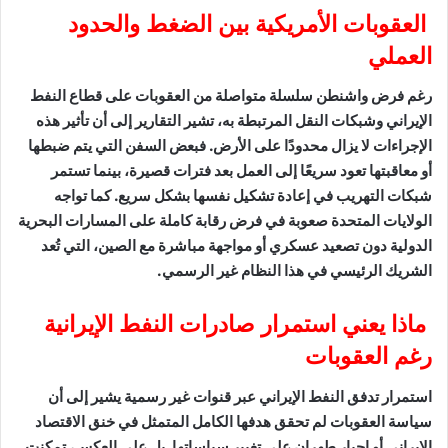
العقوبات الأمريكية بين الضغط والحدود
العملي
رغم فرض واشنطن سلسلة متواصلة من العقوبات على قطاع النفط
الإيراني وشبكات النقل المرتبطة به، تشير التقارير إلى أن تأثير هذه
الإجراءات لا يزال محدودًا على الأرض. فبعض السفن التي يتم ضبطها
أو معاقبتها تعود سريعًا إلى العمل بعد فترات قصيرة، بينما تستمر
شبكات التهريب في إعادة تشكيل نفسها بشكل سريع. كما تواجه
الولايات المتحدة صعوبة في فرض رقابة كاملة على المسارات البحرية
الدولية دون تصعيد عسكري أو مواجهة مباشرة مع الصين، التي تُعد
الشريك الرئيسي في هذا النظام غير الرسمي.
ماذا يعني استمرار صادرات النفط الإيرانية
رغم العقوبات
استمرار تدفق النفط الإيراني عبر قنوات غير رسمية يشير إلى أن
سياسة العقوبات لم تحقق هدفها الكامل المتمثل في خنق الاقتصاد
الإيراني أو إجبار طهران على تغيير سياساتها. بل على العكس، تمكنت