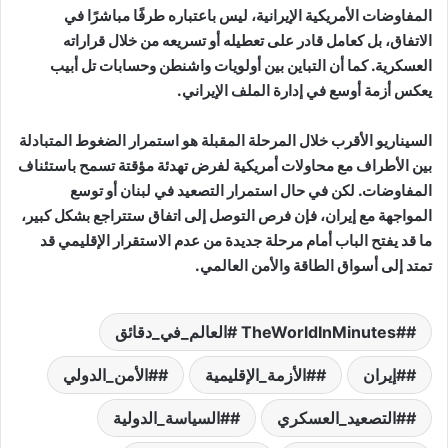
المفاوضات الأمريكية الإيرانية، ليس باعتباره طرفًا مباشرًا في
الاتفاق، بل كعامل قادر على تعطيله أو تسريعه من خلال قراراته
العسكرية. كما أن التباين بين أولويات واشنطن وحسابات تل أبيب
يعكس أزمة أوسع في إدارة الملف الإيراني.
السيناريو الأقرب خلال المرحلة المقبلة هو استمرار الضغوط المتبادلة
بين الأطراف مع محاولات أمريكية لفرض تهدئة مؤقتة تسمح باستئناف
المفاوضات. لكن في حال استمرار التصعيد في لبنان أو توسع
المواجهة مع إيران، فإن فرص التوصل إلى اتفاق ستتراجع بشكل كبير،
ما قد يفتح الباب أمام مرحلة جديدة من عدم الاستقرار الإقليمي قد
تمتد إلى أسواق الطاقة والأمن العالمي.
#TheWorldInMinutes #العالم_في_دقائق
#إيران
#الأزمة_الإقليمية
#الأمن_الدولي
#التصعيد_العسكري
#السياسة_الدولية