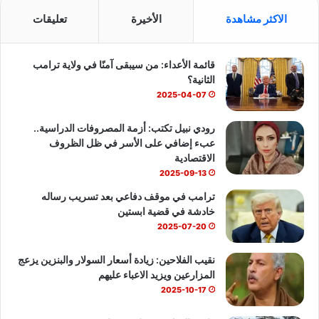
س
o
ت
الاكثر مشاهدة
الأخيرة
تعليقات
ب
u
س
قائمة الأعداء: من سيبقى آمنًا في ولاية ترامب
و
T
ا
الثانية؟
ك
u
ب
2025-04-07
b
رودي نبيل تكتب: أزمة المصروفات الدراسية..
عبء إضافي على الأسر في ظل الظروف
e
الاقتصادية
2025-09-13
ترامب في موقف دفاعي بعد تسريب رساله
خادشة في قضية ابستين
2025-07-20
نقيب الفلاحين: زيادة أسعار السولار والبنزين يزعج
المزارعين ويزيد الاعباء عليهم
2025-10-17