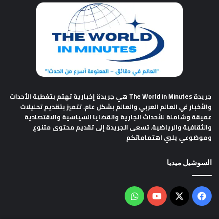
جريدة The World in Minutes
هي جريدة إخبارية تهتم بتغطية الأحداث
والأخبار في العالم العربي والعالم بشكل عام. تتميز بتقديم تحليلات
عميقة وشاملة للأحداث الجارية والقضايا السياسية والاقتصادية
والثقافية والرياضية. تسعى الجريدة إلى تقديم محتوى متنوع
وموضوعي يلبي اهتماماتكم
السوشيل ميديا
فيسبوك
‫X
‫YouTube
واتساب