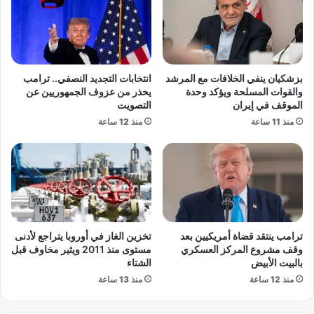
خ
ي
ا
ا
و
ل
ف
و
ا
س
بزشكيان ينفي الخلافات مع المرشد
انتخابات التجديد النصفي.. ترامب
ل
ط
والقوات المسلحة ويؤكد وحدة
يحذر من عزوف الجمهوريين عن
ت
ا
الموقف في إيران
التصويت
ض
ل
منذ 11 ساعة
منذ 12 ساعة
خ
ت
م
ع
و
ل
ت
ي
ر
م
ق
ي
ب
ب
ت
ا
ترامب ينتقد قضاة أمريكيين بعد
تخزين الغاز في أوروبا يتراجع لأدنى
ط
ل
وقف مشروع المركز العسكري
مستوى منذ 2011 ويثير مخاوف قبل
و
ق
بالبيت الأبيض
الشتاء
ر
ل
منذ 12 ساعة
منذ 13 ساعة
ا
ي
ت
و