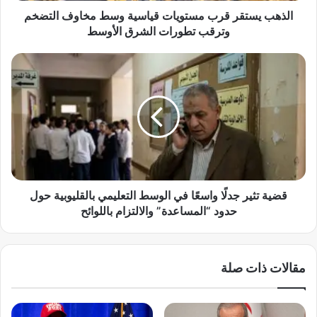
ر
الذهب يستقر قرب مستويات قياسية وسط مخاوف التضخم
ق
وترقب تطورات الشرق الأوسط
ر
ب
ق
م
ض
س
ي
ت
ة
و
ت
ي
ث
ا
ي
ت
ر
ق
ج
ي
د
قضية تثير جدلًا واسعًا في الوسط التعليمي بالقليوبية حول
ا
لً
حدود “المساعدة” والالتزام باللوائح
س
ا
ي
و
ة
ا
مقالات ذات صلة
و
س
س
عً
ط
ا
م
ف