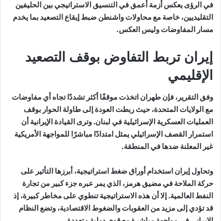
في الرؤى يعكس أزمة أعمق في التنسيق الاستراتيجي بين الحليفين
التقليديين، خاصة مع محاولات واشنطن ضبط إيقاع التصعيد بما يخدم
مسار المفاوضات وليس العكس.
إيران تربط التفاوض بوقف التصعيد
الإقليمي
وفق التقرير، فإن طهران اتخذت موقفًا أكثر تشددًا تجاه أي مفاوضات
مع الولايات المتحدة، حيث ربطت العودة إلى طاولة الحوار بوقف
العمليات العسكرية الإسرائيلية في لبنان. وترى القيادة الإيرانية أن
استمرار القصف الإسرائيلي يمثل امتدادًا مباشرًا للمواجهة الأمريكية
غير المعلنة ضدها في المنطقة.
وتحاول إيران استخدام أوراق ضغط استراتيجية، أبرزها التأثير على
حركة الملاحة في مضيق هرمز، الذي يمر عبره جزء كبير من تجارة
النفط العالمية. إلا أن هذه الاستراتيجية تنطوي على مخاطر كبيرة، إذ
قد تؤدي إلى مزيد من العقوبات والضغوط الاقتصادية، وتضع النظام
الإيراني في مواجهة مباشرة مع قوى دولية متعددة.