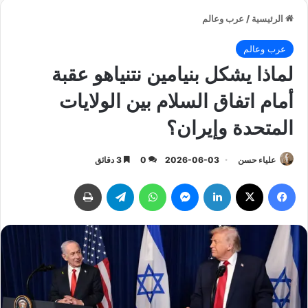
الرئيسية
/
عرب وعالم
عرب وعالم
لماذا يشكل بنيامين نتنياهو عقبة
أمام اتفاق السلام بين الولايات
المتحدة وإيران؟
علياء حسن
2026-06-03
0
3 دقائق
فيسبوك
‫X
لينكدإن
ماسنجر
واتساب
تيلقرام
طباعة