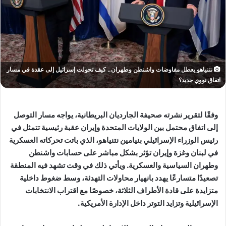
نتنياهو يعطل مفاوضات واشنطن وطهران.. كيف تحولت إسرائيل إلى عقدة في مسار
اتفاق نووي جديد؟
وفقًا لتقرير نشرته صحيفة الجارديان البريطانية، يواجه مسار التوصل
إلى اتفاق محتمل بين الولايات المتحدة وإيران عقبة رئيسية تتمثل في
رئيس الوزراء الإسرائيلي بنيامين نتنياهو، الذي باتت تحركاته العسكرية
في لبنان وغزة وإيران تؤثر بشكل مباشر على حسابات واشنطن
وطهران السياسية والعسكرية. ويأتي ذلك في وقت تشهد فيه المنطقة
تصعيدًا متسارعًا يهدد بانهيار محاولات التهدئة، وسط ضغوط داخلية
متزايدة على قادة الأطراف الثلاثة، خصوصًا مع اقتراب الانتخابات
الإسرائيلية وتزايد التوتر داخل الإدارة الأمريكية.