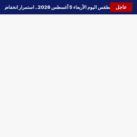
عاجل
🔵
حالة الطقس اليوم الأربعاء 5 أغسطس 2026.. استمرار انخفاض الحرارة وتحذيرات من الشبورة واضطراب الملاحة