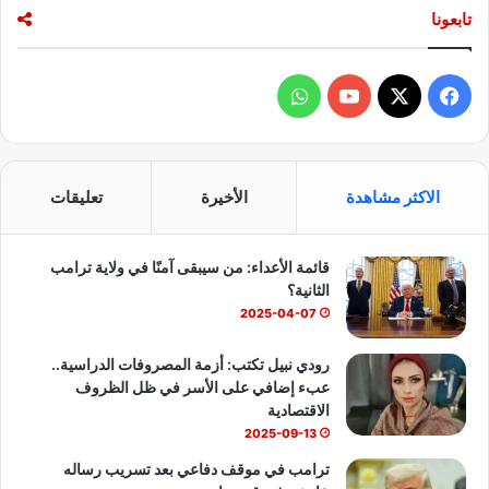
تابعونا
ف
و
ي
X
Y
ا
س
o
ت
الاكثر مشاهدة
الأخيرة
تعليقات
ب
u
س
قائمة الأعداء: من سيبقى آمنًا في ولاية ترامب
و
T
ا
الثانية؟
ك
u
ب
2025-04-07
b
رودي نبيل تكتب: أزمة المصروفات الدراسية..
عبء إضافي على الأسر في ظل الظروف
e
الاقتصادية
2025-09-13
ترامب في موقف دفاعي بعد تسريب رساله