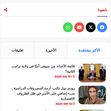
تابعونا
ف
و
ي
X
Y
ا
س
o
ت
الاكثر مشاهدة
الأخيرة
تعليقات
ب
u
س
قائمة الأعداء: من سيبقى آمنًا في ولاية ترامب
و
T
ا
الثانية؟
ك
u
ب
2025-04-07
b
رودي نبيل تكتب: أزمة المصروفات الدراسية..
عبء إضافي على الأسر في ظل الظروف
e
الاقتصادية
2025-09-13