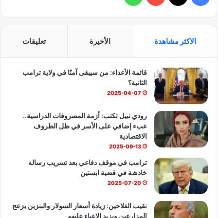
ي
X
Y
ا
س
o
ت
الاكثر مشاهدة
الأخيرة
تعليقات
ب
u
س
قائمة الأعداء: من سيبقى آمنًا في ولاية ترامب
و
T
ا
الثانية؟
ك
u
ب
2025-04-07
b
رودي نبيل تكتب: أزمة المصروفات الدراسية..
عبء إضافي على الأسر في ظل الظروف
e
الاقتصادية
2025-09-13
ترامب في موقف دفاعي بعد تسريب رساله
خادشة في قضية ابستين
2025-07-20
نقيب الفلاحين: زيادة أسعار السولار والبنزين يزعج
المزارعين ويزيد الاعباء عليهم