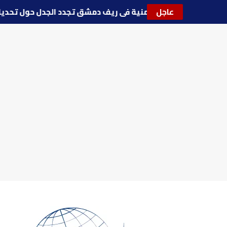
عاجل
🔵
توترات أمنية في ريف دمشق تجدد الجدل حول تحد