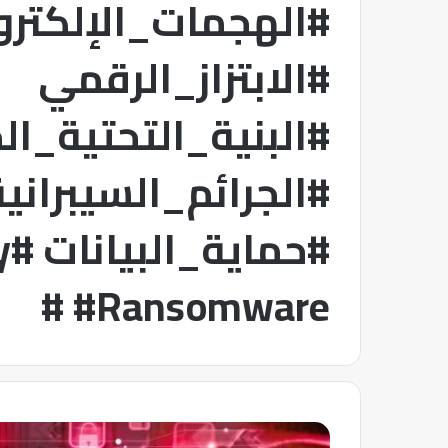
#الهجمات_الإلكترو
#الابتزاز_الرقمي
#البنية_التحتية_ال
#الجرائم_السيبران
#ح
#Ransomware #