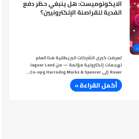
الايكونوميست: هل ينبغي حظر دفع
الفدية للقراصنة الإلكترونيين؟
ت
تعرضت كبرى الشركات البريطانية هذا العام
لهجمات إلكترونية مؤلمة — من Jaguar Land
Rover إلى Marks & Spencer وHarrods وCo-op…
أكمل القراءة »