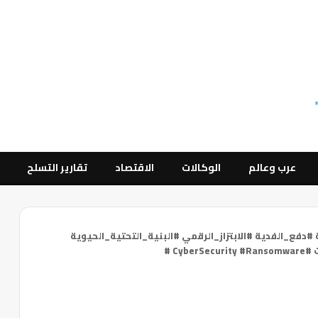
عرب وعالم
الوكالات
الاقتصاد
تقارير التسلح
#دفع_الفدية #الابتزاز_الرقمي #البنية_التحتية_الحيوية
Cy #