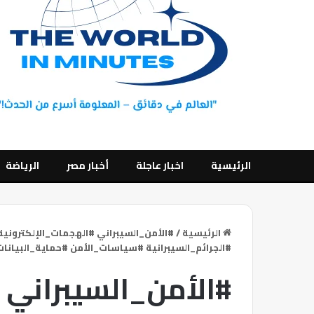
الرئيسية
اخبار عاجلة
أخبار مصر
الرياضة
الرئيسية
/
#الأمن_السيبراني #الهجمات_الإلكترونية 
#الجرائم_السيبرانية #سياسات_الأمن #حماية_البيانات #berSecurity #Ransomware
#الأمن_السيبراني