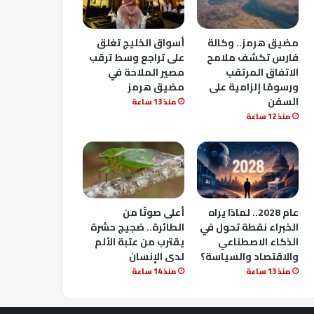
مضيق هرمز.. وكالة
أسواق الخليج تغلق
فارس تكشف ملامح
على تراجع وسط ترقب
الاتفاق المرتقب
مصير الملاحة في
ورسومًا إلزامية على
مضيق هرمز
السفن
منذ 13 ساعة
منذ 12 ساعة
عام 2028.. لماذا يراه
أعلى صوتًا من
الخبراء نقطة تحول في
الطائرة.. ضجيج حشرة
الذكاء الاصطناعي
يقترب من عتبة الألم
والاقتصاد والسياسة؟
لدى الإنسان
منذ 13 ساعة
منذ 14 ساعة