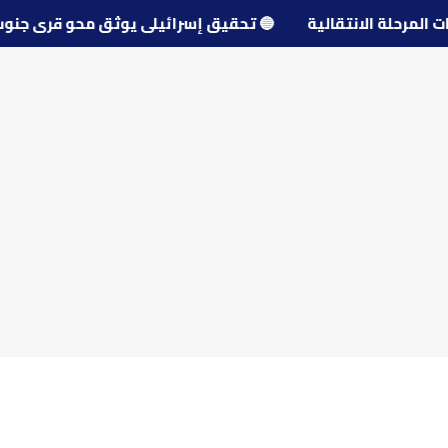
يات المرحلة الانتقالية
🔵
تحقيق إسرائيلي يوثق محو قرى ج