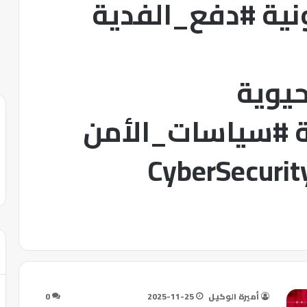
نية #دفع_الفدية
حيوية
ية #سياسات_الأمن
ماية_البيانات #CyberSecurity
أميرة الوكيل
2025-11-25
0