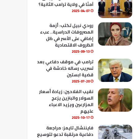
ك
u
ب
آمنًا في ولاية ترامب الثانية؟
b
2025-04-07
e
رودي نبيل تكتب: أزمة
المصروفات الدراسية.. عبء
إضافي على الأسر في ظل
الظروف الاقتصادية
2025-09-13
ترامب في موقف دفاعي بعد
تسريب رساله خادشة في
قضية ابستين
2025-07-20
نقيب الفلاحين: زيادة أسعار
السولار والبنزين يزعج
المزارعين ويزيد الاعباء
عليهم
2025-10-17
فايننشال تايمز: مراجعة
دفاعية مرتقبة تدعو لتوسيع