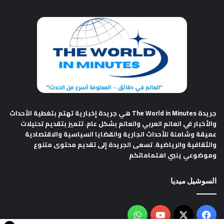
جريدة The World in Minutes
هي جريدة إخبارية تهتم بتغطية الأحداث
والأخبار في العالم العربي والعالم بشكل عام. تتميز بتقديم تحليلات
عميقة وشاملة للأحداث الجارية والقضايا السياسية والاقتصادية
والثقافية والرياضية. تسعى الجريدة إلى تقديم محتوى متنوع
وموضوعي يلبي اهتماماتكم
السوشيل ميديا
فيسبوك
‫X
‫YouTube
واتساب