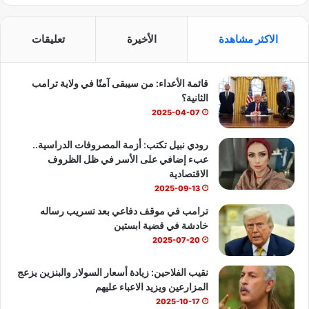
ي
X
Y
ا
س
o
ت
الاكثر مشاهدة
الأخيرة
تعليقات
ب
u
س
قائمة الأعداء: من سيبقى آمنًا في ولاية ترامب
و
T
ا
الثانية؟
ك
u
ب
2025-04-07
b
رودي نبيل تكتب: أزمة المصروفات الدراسية..
عبء إضافي على الأسر في ظل الظروف
e
الاقتصادية
2025-09-13
ترامب في موقف دفاعي بعد تسريب رساله
خادشة في قضية ابستين
2025-07-20
نقيب الفلاحين: زيادة أسعار السولار والبنزين يزعج
المزارعين ويزيد الاعباء عليهم
2025-10-17