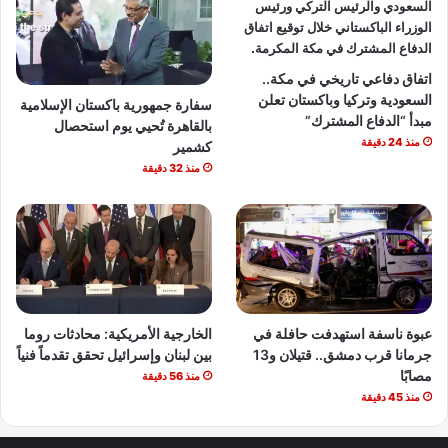
اتفاق دفاعي تاريخي في مكة..
السعودية وتركيا وباكستان تعلن
سفارة جمهورية باكستان الإسلامية
مبدأ “الدفاع المشترك”
بالقاهرة تُحيي يوم استحصال
منذ 24 دقيقة
كشمير
منذ 32 دقيقة
عبوة ناسفة استهدفت حافلة في
الخارجية الأمريكية: محادثات روما
جرمانا قرب دمشق.. قتيلان و13
بين لبنان وإسرائيل تحقق تقدماً فنياً
مصابًا
منذ 56 دقيقة
منذ 45 دقيقة