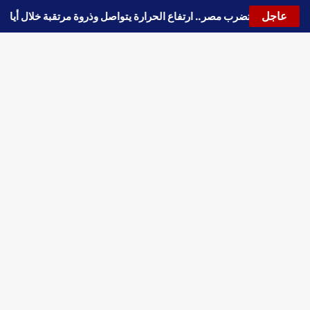
عاجل
جة حارة جديدة تضرب مصر.. ارتفاع الحرارة يتواصل وذروة مرتقبة خلال أيا