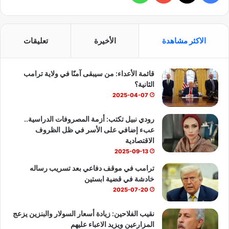
ي
X
Y
ا
س
o
ت
الاكثر مشاهدة
الأخيرة
تعليقات
ب
u
س
قائمة الأعداء: من سيبقى آمنًا في ولاية ترامب
و
T
ا
الثانية؟
ك
u
ب
2025-04-07
b
رودي نبيل تكتب: أزمة المصروفات الدراسية..
عبء إضافي على الأسر في ظل الظروف
e
الاقتصادية
2025-09-13
ترامب في موقف دفاعي بعد تسريب رساله
خادشة في قضية ابستين
2025-07-20
نقيب الفلاحين: زيادة أسعار السولار والبنزين يزعج
المزارعين ويزيد الاعباء عليهم