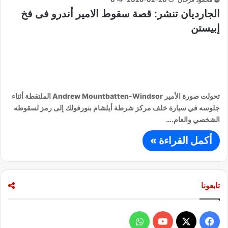
الجارديان تنشر: قصة سقوط الامير أندرو فى فخ
إبيستن
تحولت صورة الأمير Andrew Mountbatten-Windsor الملتقطة أثناء
جلوسه في سيارة خلف مركز شرطة أيلشام بنورفولك إلى رمز لسقوطه
الشخصي والعام.…
أكمل القراءة »
تابعونا
ف
و