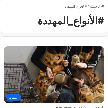
الرئيسية
/
#الأنواع_المهددة
#الأنواع_المهددة
المدونة
علياء حسن
2025-06-18
0