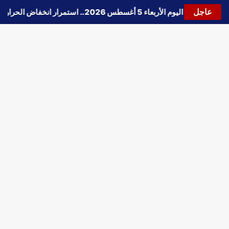
عاجل
🔵
حالة الطقس اليوم الأربعاء 5 أغسطس 2026.. استمرار انخفاض الحرارة وتحذيرات من الشبورة واضطراب الملاحة