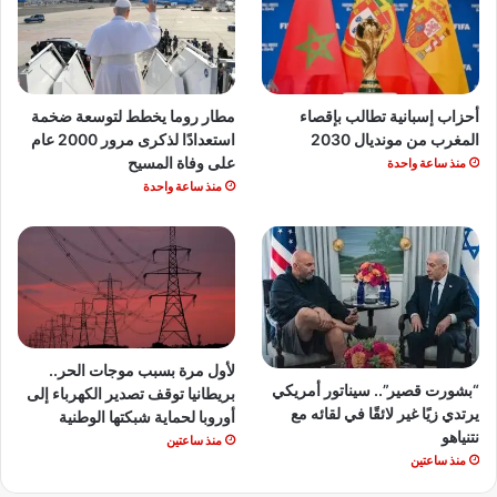
أحزاب إسبانية تطالب بإقصاء
مطار روما يخطط لتوسعة ضخمة
المغرب من مونديال 2030
استعدادًا لذكرى مرور 2000 عام
على وفاة المسيح
منذ ساعة واحدة
منذ ساعة واحدة
لأول مرة بسبب موجات الحر..
“بشورت قصير”.. سيناتور أمريكي
بريطانيا توقف تصدير الكهرباء إلى
يرتدي زيًا غير لائقًا في لقائه مع
أوروبا لحماية شبكتها الوطنية
نتنياهو
منذ ساعتين
منذ ساعتين