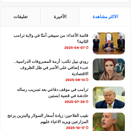
ي
X
Y
ا
س
o
ت
الاكثر مشاهدة
الأخيرة
تعليقات
ب
u
س
قائمة الأعداء: من سيبقى آمنًا في ولاية ترامب
و
T
ا
الثانية؟
ك
u
ب
2025-04-07
b
رودي نبيل تكتب: أزمة المصروفات الدراسية..
عبء إضافي على الأسر في ظل الظروف
e
الاقتصادية
2025-09-13
ترامب في موقف دفاعي بعد تسريب رساله
خادشة في قضية ابستين
2025-07-20
نقيب الفلاحين: زيادة أسعار السولار والبنزين يزعج
المزارعين ويزيد الاعباء عليهم
2025-10-17