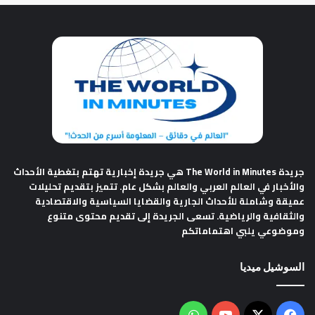
جريدة The World in Minutes
هي جريدة إخبارية تهتم بتغطية الأحداث
والأخبار في العالم العربي والعالم بشكل عام. تتميز بتقديم تحليلات
عميقة وشاملة للأحداث الجارية والقضايا السياسية والاقتصادية
والثقافية والرياضية. تسعى الجريدة إلى تقديم محتوى متنوع
وموضوعي يلبي اهتماماتكم
السوشيل ميديا
فيسبوك
‫X
‫YouTube
واتساب