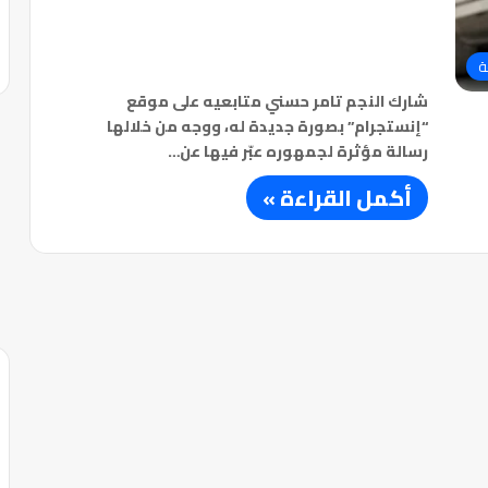
ة
شارك النجم تامر حسني متابعيه على موقع
“إنستجرام” بصورة جديدة له، ووجه من خلالها
رسالة مؤثرة لجمهوره عبّر فيها عن…
أكمل القراءة »