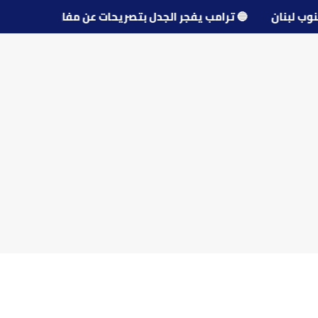
 جنوب لبنان
🔵
ترامب يفجر الجدل بتصريحات عن مفاوضات إير