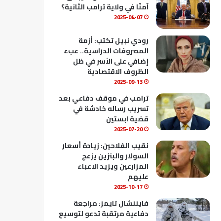
ك
u
ب
آمنًا في ولاية ترامب الثانية؟
b
2025-04-07
e
رودي نبيل تكتب: أزمة
المصروفات الدراسية.. عبء
إضافي على الأسر في ظل
الظروف الاقتصادية
2025-09-13
ترامب في موقف دفاعي بعد
تسريب رساله خادشة في
قضية ابستين
2025-07-20
نقيب الفلاحين: زيادة أسعار
السولار والبنزين يزعج
المزارعين ويزيد الاعباء
عليهم
2025-10-17
فايننشال تايمز: مراجعة
دفاعية مرتقبة تدعو لتوسيع