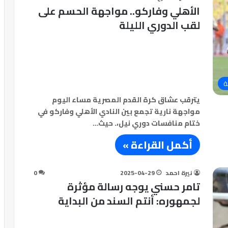
الأهلي وفاركو.. مواجهة الحسم على
لقب الدوري الليلة
ة
يترقب عشاق كرة القدم المصرية مساء اليوم
مواجهة نارية تجمع بين النادي الأهلي وفاركو في
ختام منافسات دوري نيل،. حيث…
أكمل القراءة »
نيرة احمد
2025-04-29
0
تامر حسني يوجه رسالة مؤثرة
لجمهوره: أنتم السند من البداية