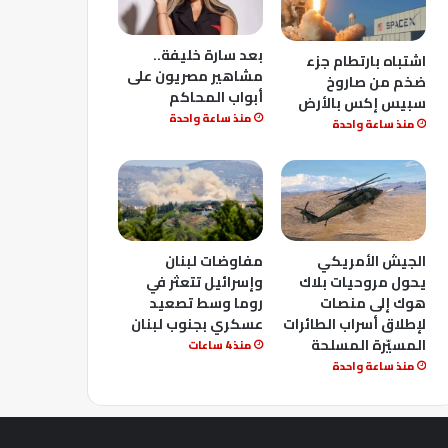
بعد سارة خليفة..
اشتباه بارتطام جزء
مشاهير مصريون على
ضخم من صاروخ
أبواب المحاكم
سبيس إكس بالأرض
منذ ساعة واحدة
منذ ساعة واحدة
الجيش الأمريكي
مفاوضات لبنان
يحول مروحيات بلاك
وإسرائيل تتعثر في
هوك إلى منصات
روما وسط تصعيد
لإطلاق أسراب الطائرات
عسكري بجنوب لبنان
المسيّرة المسلحة
منذ 4 ساعات
منذ ساعة واحدة