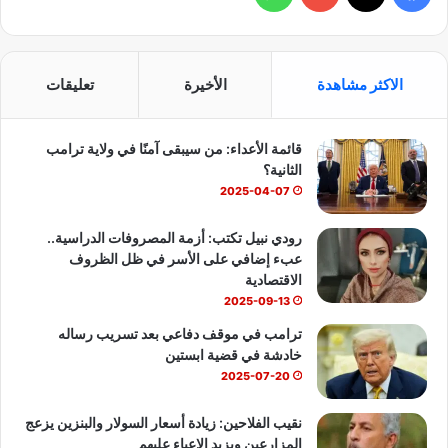
ي
X
Y
ا
س
o
ت
الاكثر مشاهدة
الأخيرة
تعليقات
ب
u
س
قائمة الأعداء: من سيبقى آمنًا في ولاية ترامب
و
T
ا
الثانية؟
ك
u
ب
2025-04-07
b
رودي نبيل تكتب: أزمة المصروفات الدراسية..
عبء إضافي على الأسر في ظل الظروف
e
الاقتصادية
2025-09-13
ترامب في موقف دفاعي بعد تسريب رساله
خادشة في قضية ابستين
2025-07-20
نقيب الفلاحين: زيادة أسعار السولار والبنزين يزعج
المزارعين ويزيد الاعباء عليهم