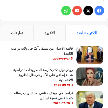
ف
و
ي
X
Y
ا
س
o
ت
الاكثر مشاهدة
الأخيرة
تعليقات
ب
u
س
قائمة الأعداء: من سيبقى آمنًا في ولاية ترامب
و
T
ا
الثانية؟
ك
u
ب
2025-04-07
b
رودي نبيل تكتب: أزمة المصروفات الدراسية..
عبء إضافي على الأسر في ظل الظروف
e
الاقتصادية
2025-09-13
ترامب في موقف دفاعي بعد تسريب رساله
خادشة في قضية ابستين
2025-07-20