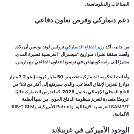
الصناعات والدبلوماسية.
دعم دنماركي وفرص تعاون دفاعي
من جانبه، أكد
وزير الدفاع الدنماركي
ترولس لوند بولسن
أن بلاده
وقّعت صفقة لشراء صواريخ “ميسترال” الفرنسية قصيرة المدى،
مشيرًا إلى رغبة كوبنهاغن في توسيع التعاون الدفاعي مع باريس.
وأعلنت الحكومة الدنماركية تخصيص 50 مليار كرونة (نحو 7.2 مليار
دولار) لتعزيز الإنفاق الدفاعي، والذي سيرتفع إلى أكثر من 3% من
الناتج المحلي الإجمالي بحلول 2025. كما تدرس الدنمارك حاليًا
عروضًا متعددة لتعزيز منظومة الدفاع الجوي، من بينها أنظمة
SAMP/T الفرنسية-الإيطالية
، و
Patriot الأميركية
، و
IRIS-T SLM
الألمانية
.
الوجود الأميركي في غرينلاند