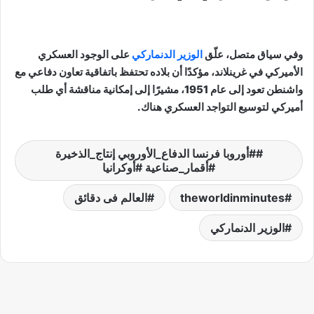
وفي سياق متصل، علّق
الوزير الدنماركي
على الوجود العسكري
الأميركي في غرينلاند، مؤكدًا أن بلاده تحتفظ باتفاقية تعاون دفاعي مع
واشنطن تعود إلى عام 1951، مشيرًا إلى إمكانية مناقشة أي طلب
أميركي لتوسيع التواجد العسكري هناك.
#أوروبا فرنسا الدفاع_الأوروبي إنتاج_الذخيرة
#أقمار_صناعية #أوكرانيا
theworldinminutes
العالم فى دقائق
الوزير الدنماركي