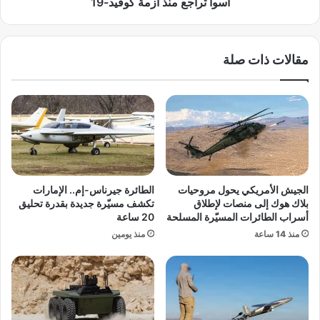
ل
أسوأ تراجع منذ أزمة كوفيد-19
.
ج
.
م
ا
ر
مقالات ذات صلة
س
ك
ت
ي
ض
ة
ا
تُ
ف
ش
ة
ع
م
ل
و
ا
ن
ل
الجيش الأمريكي يحول مروحيات
الطائرة جيرناس-إم.. الإمارات
د
أ
بلاك هوك إلى منصات لإطلاق
تكشف مسيّرة جديدة بقدرة تحليق
ي
س
أسراب الطائرات المسيّرة المسلحة
20 ساعة
ا
و
منذ 14 ساعة
منذ يومين
ل
ا
ي
ق
ا
:
ل
و
س
و
ي
ل