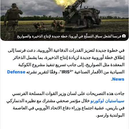
فرنسا تُشعل سباق التسلّح في أوروبا: خطة جديدة لإنتاج الذخيرة والصواريخ
في خطوة جديدة لتعزيز القدرات الدفاعية الأوروبية، دعت فرنسا إلى
إطلاق خطة أوروبية جديدة لزيادة إنتاج الذخيرة، بما يشمل الذخائر
المعقدة مثل الصواريخ، إلى جانب تسريع تنفيذ مشروع الكوكبة
السيادية من الأقمار الصناعية “IRIS²”، وفقًا لتقرير نشرته
Defense
.
News
جاءت هذه التصريحات على لسان وزير القوات المسلحة الفرنسي
سيباستيان لوكورنو
خلال مؤتمر صحفي مشترك مع نظيره الدنماركي
في باريس، عشية اجتماع وزراء دفاع الاتحاد الأوروبي في العاصمة
البولندية وارسو.