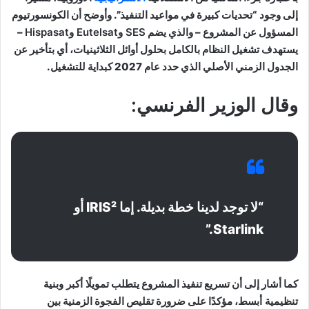
إلى وجود “تحديات كبيرة في مواعيد التنفيذ”. وأوضح أن الكونسورتيوم
المسؤول عن المشروع – والذي يضم
SES وEutelsat وHispasat
–
يستهدف تشغيل النظام بالكامل بحلول أوائل الثلاثينيات، أي بتأخير عن
الجدول الزمني الأصلي الذي حدد عام 2027 كبداية للتشغيل.
وقال الوزير الفرنسي:
“لا توجد لدينا خطة بديلة. إما IRIS² أو
Starlink.”
كما أشار إلى أن تسريع تنفيذ المشروع يتطلب
تمويلًا أكبر وبنية
تنظيمية أبسط
، مؤكدًا على ضرورة تقليص الفجوة الزمنية بين