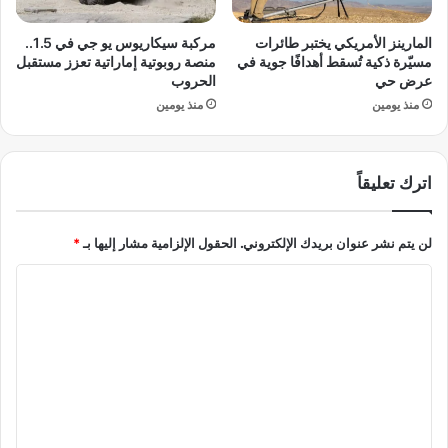
د
س
ا
ت
المارينز الأمريكي يختبر طائرات
مركبة سيكاريوس يو جي في 1.5..
ت
ر
مسيّرة ذكية تُسقط أهدافًا جوية في
منصة روبوتية إماراتية تعزز مستقبل
2
ي
عرض حي
الحروب
0
ت
منذ يومين
منذ يومين
3
ت
1
ش
و
ه
2
اترك تعليقاً
د
0
أ
3
س
لن يتم نشر عنوان بريدك الإلكتروني.
الحقول الإلزامية مشار إليها بـ
*
5
و
ت
أ
ا
ث
ت
ي
ر
ل
ر
ا
ت
ا
ج
ع
ل
ع
ج
م
ل
د
ن
ي
ل
ذ