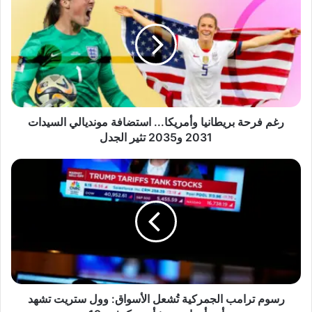
غ
م
ف
ر
ح
ة
ب
ر
ي
رغم فرحة بريطانيا وأمريكا... استضافة مونديالي السيدات
ط
2031 و2035 تثير الجدل
ا
ن
ر
ي
س
ا
و
و
م
أ
ت
م
ر
ر
ا
ي
م
ك
ب
ا
ا
رسوم ترامب الجمركية تُشعل الأسواق: وول ستريت تشهد
.