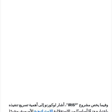
وفيما يخص مشروع “IRIS²”، أشار لوكورنو إلى أهمية تسريع تنفيذه
باعتباره جزءًا أساسيًا من الاستقلالية
الاستراتيجية
الأوروبية، مشيرًا