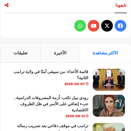
تابعونا
ف
و
ي
X
Y
ا
س
o
ت
الاكثر مشاهدة
الأخيرة
تعليقات
ب
u
س
قائمة الأعداء: من سيبقى آمنًا في ولاية ترامب
و
T
ا
الثانية؟
ك
u
ب
2025-04-07
b
رودي نبيل تكتب: أزمة المصروفات الدراسية..
عبء إضافي على الأسر في ظل الظروف
e
الاقتصادية
2025-09-13
ترامب في موقف دفاعي بعد تسريب رساله