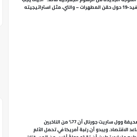
تناول الدواء”. قد يتذكر المرء تأملاته في عصر كوفيد-19 حول حقن المطهرات – والتي، مثل استراتيجيته
قبل أيام قليلة فقط، كشف استطلاع رأي أجرته صحيفة وول ستريت جورنال أن 77% من الناخبين
 الاقتصاد. ويبدو أن رغبة أمريكا في تحمل الألم