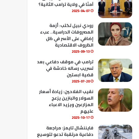
ك
u
ب
آمنًا في ولاية ترامب الثانية؟
b
2025-04-07
e
رودي نبيل تكتب: أزمة
المصروفات الدراسية.. عبء
إضافي على الأسر في ظل
الظروف الاقتصادية
2025-09-13
ترامب في موقف دفاعي بعد
تسريب رساله خادشة في
قضية ابستين
2025-07-20
نقيب الفلاحين: زيادة أسعار
السولار والبنزين يزعج
المزارعين ويزيد الاعباء
عليهم
2025-10-17
فايننشال تايمز: مراجعة
دفاعية مرتقبة تدعو لتوسيع