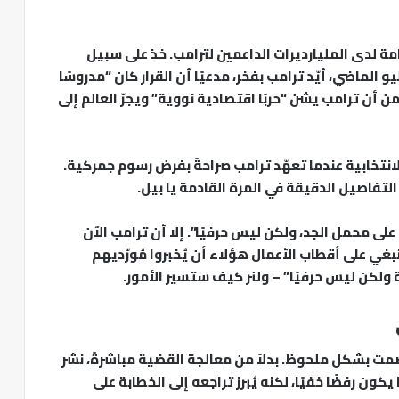
امة لدى المليارديرات الداعمين لترامب. خذ على سبيل
الماضي، أيّد ترامب بفخر، مدعيًا أن القرار كان “مدروسًا
 من أن ترامب يشن “حربًا اقتصادية نووية” ويجرّ العالم إلى
انتخابية عندما تعهّد ترامب صراحةً بفرض رسوم جمركية.
 التفاصيل الدقيقة في المرة القادمة يا بيل.
 على محمل الجد، ولكن ليس حرفيًا”. إلا أن ترامب الآن
 ينبغي على أقطاب الأعمال هؤلاء أن يُخبروا مُورّديهم
 ولكن ليس حرفيًا” – ولنرَ كيف ستسير الأمور.
مت بشكل ملحوظ. بدلاً من معالجة القضية مباشرةً، نشر
ون رفضًا خفيًا، لكنه يُبرز تراجعه إلى الخطابة على