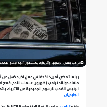
ترامب يفرض الرسوم.. وأثرياؤه يكتشفون أنهم ليسوا محصني
بينما تمضي أمريكا قدمًا في عملٍ آخر مذهل من أ
حلفاء دونالد ترامب يُظهرون علامات الندم. فمع 
الرئيس المُحب للرسوم الجمركية من الأثرياء يشعر
الجارديان
دافع
ترامب
، صاحب الرؤية الاقتصادية الثاقبة، عن 