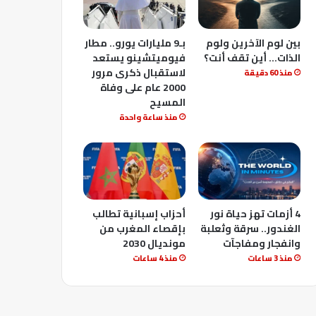
بين لوم الآخرين ولوم
بـ9 مليارات يورو.. مطار
الذات… أين تقف أنت؟
فيوميتشينو يستعد
لاستقبال ذكرى مرور
منذ 60 دقيقة
2000 عام على وفاة
المسيح
منذ ساعة واحدة
4 أزمات تهز حياة نور
أحزاب إسبانية تطالب
الغندور.. سرقة وثعلبة
بإقصاء المغرب من
وانفجار ومفاجآت
مونديال 2030
منذ 3 ساعات
منذ 4 ساعات