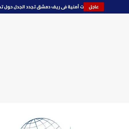
عاجل
🔵
توترات أمنية في ريف دمشق تجدد الجدل حو