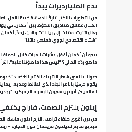
ندم المليارديرات يبدأ
من التطورات الأكثر إثارةً للدهشة خيبة الأمل الع
المثال عملاق صناديق التحوّط بيل أكمان. في يوليو 
بعناية” و”مستندًا إلى بيانات”. والآن، يُحذّر أكمان
“شتاء اقتصادي نووي مُفتعل ذاتيًا”.
يبدو أن أكمان أغفل عشرات المرات خلال الحملة ال
ما هو ردّه الحالي؟ “ليس هذا ما صوّتنا عليه”. اقرأ
دعونا لا ننسى شعار الأثرياء المُثير للغضب: “خذوه
يقوم حرفيًا بالأمر الجاد الذي لطالما وعد به. ربما
العالميين أنهم يُفسّرون الرسوم الجمركية “بجدية
إيلون يلتزم الصمت، فاراج يختفي
من بين أقوى حلفاء ترامب، التزم إيلون ماسك الص
فيديو قديم لميلتون فريدمان حول التجارة – ربما يك