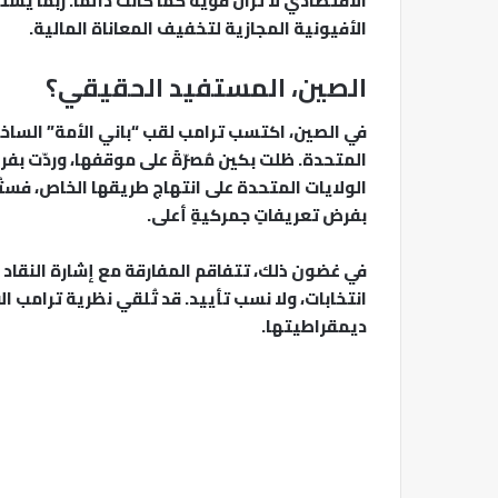
الاقتصادي لا تزال قوية كما كانت دائمًا. ربما يست
الأفيونية المجازية لتخفيف المعاناة المالية.
الصين، المستفيد الحقيقي؟
في الصين، اكتسب ترامب لقب “باني الأمة” الساخر 
الولايات المتحدة على انتهاج طريقها الخاص، فستُق
بفرض تعريفاتٍ جمركيةٍ أعلى.
في غضون ذلك، تتفاقم المفارقة مع إشارة النقاد 
انتخابات، ولا نسب تأييد. قد تُلقي نظرية ترامب 
ديمقراطيتها.