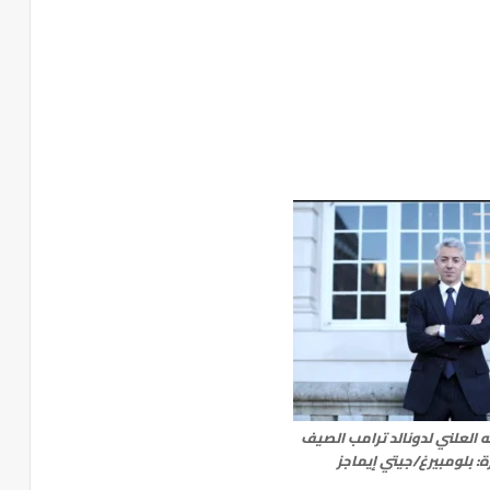
 العلني لدونالد ترامب الصيف
: بلومبيرغ/جيتي إيماجز