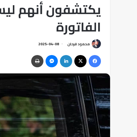
يكتشفون أنهم ليس
الفاتورة
محمود فرحان
2025-04-08
فيسبوك
‫X
لينكدإن
ماسنجر
طباعة