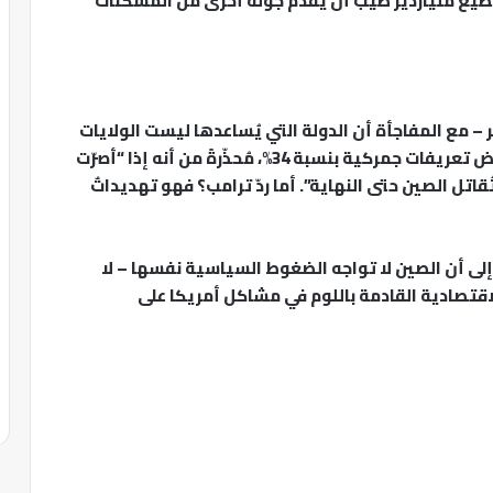
طيع مليارديرٌ طيبٌ أن يُقدّم جولةً أخرى من المسكنات
– مع المفاجأة أن الدولة التي يُساعدها ليست الولايات
المتحدة. ظلت بكين مُصرّةً على موقفها، وردّت بفرض تعريفات جمركية بنسبة 34%، مُحذّرةً من أنه إذا “أصرّت
اتل الصين حتى النهاية”. أما ردّ ترامب؟ فهو تهديداتٌ
إلى أن الصين لا تواجه الضغوط السياسية نفسها – لا
الاقتصادية القادمة باللوم في مشاكل أمريكا على