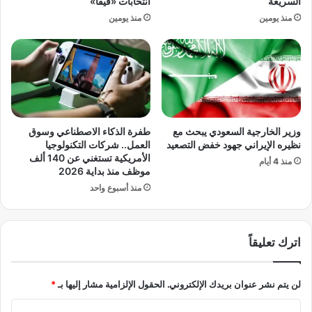
السريعة
انتخابات «فيفا»
ف
ه
منذ يومين
منذ يومين
ت
ي
ا
ك
ن
ت
ج
ش
ي
ف
أ
و
و
ن
غ
أ
وزير الخارجية السعودي يبحث مع
طفرة الذكاء الاصطناعي وسوق
ل
ن
نظيره الإيراني جهود خفض التصعيد
العمل.. شركات التكنولوجيا
و
ه
الأمريكية تستغني عن 140 ألف
منذ 4 أيام
و
م
موظف منذ بداية 2026
س
ل
منذ أسبوع واحد
ط
ي
ت
س
ص
و
ا
اترك تعليقاً
ا
ع
م
د
ح
لن يتم نشر عنوان بريدك الإلكتروني.
الحقول الإلزامية مشار إليها بـ
*
ا
ص
ل
ن
ا