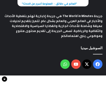
جريدة The World in Minutes
هي جريدة إخبارية تهتم بتغطية الأحداث
والأخبار في العالم العربي والعالم بشكل عام. تتميز بتقديم تحليلات
عميقة وشاملة للأحداث الجارية والقضايا السياسية والاقتصادية
والثقافية والرياضية. تسعى الجريدة إلى تقديم محتوى متنوع
وموضوعي يلبي اهتماماتكم
السوشيل ميديا
فيسبوك
‫X
‫YouTube
واتساب
×
سياسة الخصوصية
من نحن
اتصل بنا
انضم الينا