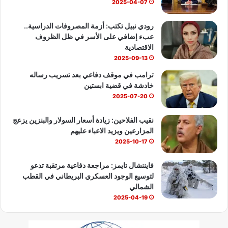
ك
u
ب
2025-04-07
b
رودي نبيل تكتب: أزمة المصروفات الدراسية..
عبء إضافي على الأسر في ظل الظروف
e
الاقتصادية
2025-09-13
ترامب في موقف دفاعي بعد تسريب رساله
خادشة في قضية ابستين
2025-07-20
نقيب الفلاحين: زيادة أسعار السولار والبنزين يزعج
المزارعين ويزيد الاعباء عليهم
2025-10-17
فايننشال تايمز: مراجعة دفاعية مرتقبة تدعو
لتوسيع الوجود العسكري البريطاني في القطب
الشمالي
2025-04-19