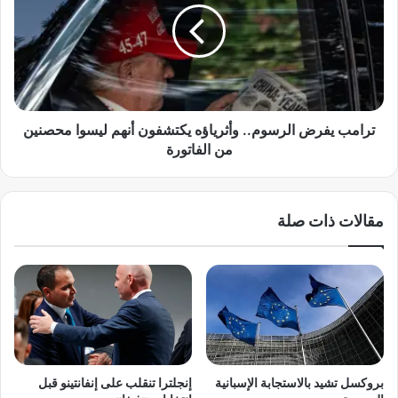
ي
م
ا
ب
:
ي
أ
ف
ر
ر
د
ض
و
ا
ترامب يفرض الرسوم.. وأثرياؤه يكتشفون أنهم ليسوا محصنين
غ
ل
من الفاتورة
ا
ر
ن
س
ي
و
مقالات ذات صلة
ق
م
ا
.
ض
.
ي
و
ج
أ
ا
ث
ن
ر
ا
ي
ن
ا
بروكسل تشيد بالاستجابة الإسبانية
إنجلترا تنقلب على إنفانتينو قبل
ك
ؤ