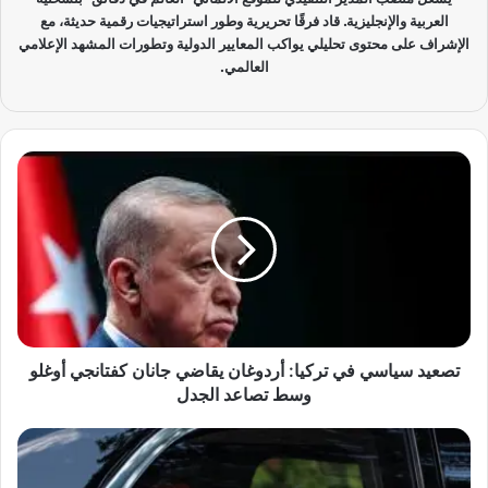
العربية والإنجليزية. قاد فرقًا تحريرية وطور استراتيجيات رقمية حديثة، مع
الإشراف على محتوى تحليلي يواكب المعايير الدولية وتطورات المشهد الإعلامي
العالمي.
ت
ص
ع
ي
د
س
ي
ا
س
ي
تصعيد سياسي في تركيا: أردوغان يقاضي جانان كفتانجي أوغلو
ف
وسط تصاعد الجدل
ي
ت
ت
ر
ر
ك
ا