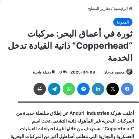
الرئيسية
/
تقارير التسلح
المدونة
ثورة في أعماق البحر: مركبات
“Copperhead” ذاتية القيادة تدخل
الخدمة
محمود فرحان
2025-04-08
0
دقيقة واحدة
فيسبوك
‫X
لينكدإن
ماسنجر
واتساب
تيلقرام
طباعة
ثورة في أعماق البحر: مركبات "Copperhead" ذاتية القيادة تدخل الخدمة
أعلنت شركة
Anduril Industries
عن إطلاق سلسلة جديدة من
المركبات البحرية غير المأهولة ذاتية التشغيل تحت اسم
“Copperhead”
، تستهدف من خلالها تلبية احتياجات العمليات
العسكرية والتجارية التي تتطلب أساطيل أكبر من المركبات البحرية