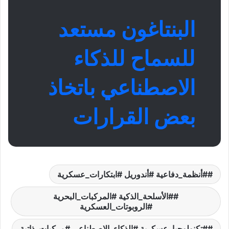
البنتاغون مستعد
للسماح للذكاء
الاصطناعي باتخاذ
بعض القرارات
#أنظمة_دفاعية #أندوريل #ابتكارات_عسكرية
#الأسلحة_الذكية #المركبات_البحرية
#الروبوتات_العسكرية
#تكنولوجيا_عسكرية #الذكاء_الاصطناعي #مركبات_ذاتية