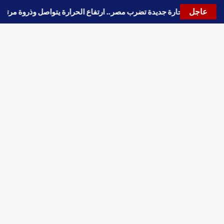
عاجل
🔵
موجة حارة جديدة تضرب مصر.. ارتفاع الحرارة يتواصل وذروة م