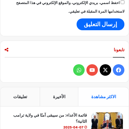
احفظ اسمي، بريدي الإلكتروني، والموقع الإلكتروني في هذا المتصفح
لاستخدامها المرة المقبلة في تعليقي.
تابعونا
ف
و
ي
X
Y
ا
س
o
ت
الاكثر مشاهدة
الأخيرة
تعليقات
ب
u
س
قائمة الأعداء: من سيبقى آمنًا في ولاية ترامب
و
T
ا
الثانية؟
ك
u
ب
2025-04-07