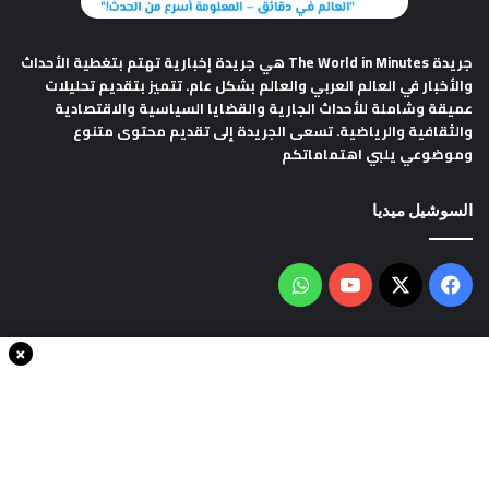
جريدة The World in Minutes
هي جريدة إخبارية تهتم بتغطية الأحداث
والأخبار في العالم العربي والعالم بشكل عام. تتميز بتقديم تحليلات
عميقة وشاملة للأحداث الجارية والقضايا السياسية والاقتصادية
والثقافية والرياضية. تسعى الجريدة إلى تقديم محتوى متنوع
وموضوعي يلبي اهتماماتكم
السوشيل ميديا
فيسبوك
‫X
‫YouTube
واتساب
×
سياسة الخصوصية
من نحن
اتصل بنا
انضم الينا