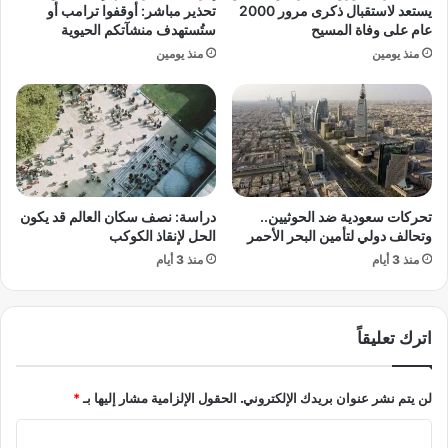
ت
يستعد لاستقبال ذكرى مرور 2000
تحذير مباشر: أوقفوا ترامب أو
س
ح
عام على وفاة المسيح
ستُستهدف منشآتكم الحيوية
ا
ا
منذ يومين
منذ يومين
ب
س
ق
م
ر
ة
ي
و
ا
ن
ض
ق
س
ا
ل
ط
تحركات سعودية ضد الحوثيين..
دراسة: نصف سكان العالم قد يكون
ا
ر
وتحالف دولي لتأمين البحر الأحمر
الحل لإنقاذ الكوكب
م
ئ
منذ 3 أيام
منذ 3 أيام
ة
ي
س
ي
اترك تعليقاً
ة
لن يتم نشر عنوان بريدك الإلكتروني.
الحقول الإلزامية مشار إليها بـ
*
ا