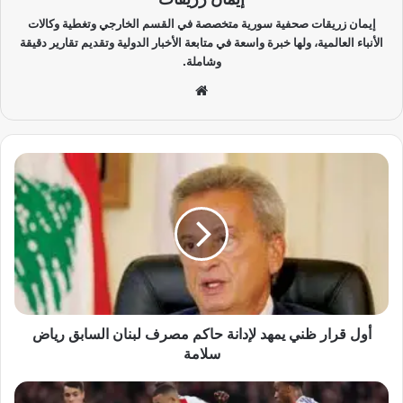
إيمان زريقات صحفية سورية متخصصة في القسم الخارجي وتغطية وكالات
الأنباء العالمية، ولها خبرة واسعة في متابعة الأخبار الدولية وتقديم تقارير دقيقة
وشاملة.
موق
ع
الوي
ب
أ
و
ل
ق
ر
ا
ر
ظ
ن
ي
أول قرار ظني يمهد لإدانة حاكم مصرف لبنان السابق رياض
ي
سلامة
م
ه
ر