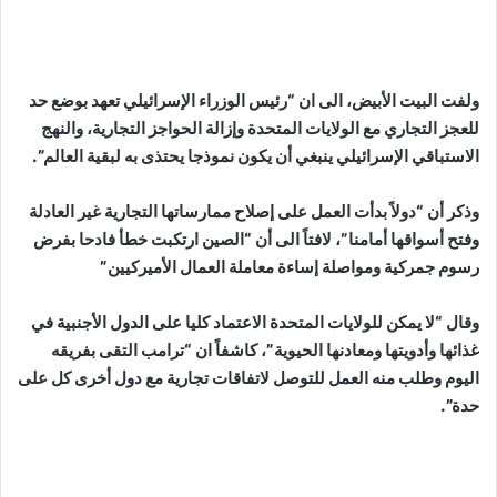
ولفت البيت الأبيض، الى ان “رئيس الوزراء الإسرائيلي تعهد بوضع حد
للعجز التجاري مع الولايات المتحدة وإزالة الحواجز التجارية، والنهج
الاستباقي الإسرائيلي ينبغي أن يكون نموذجا يحتذى به لبقية العالم”.
وذكر أن “دولاً بدأت العمل على إصلاح ممارساتها التجارية غير العادلة
وفتح أسواقها أمامنا”، لافتاً الى أن “الصين ارتكبت خطأ فادحا بفرض
رسوم جمركية ومواصلة إساءة معاملة العمال الأميركيين”
وقال “لا يمكن للولايات المتحدة الاعتماد كليا على الدول الأجنبية في
غذائها وأدويتها ومعادنها الحيوية”، كاشفاً ان “ترامب التقى بفريقه
اليوم وطلب منه العمل للتوصل لاتفاقات تجارية مع دول أخرى كل على
حدة”.