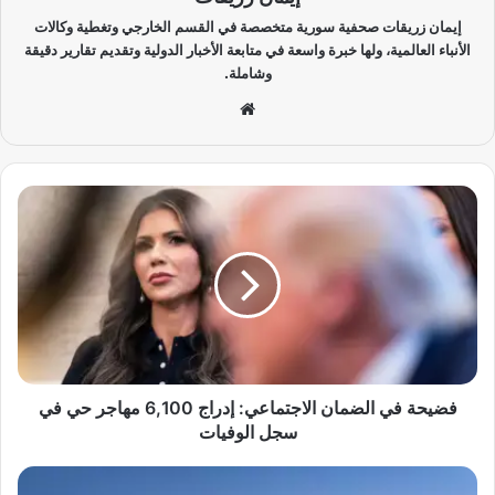
إيمان زريقات صحفية سورية متخصصة في القسم الخارجي وتغطية وكالات
الأنباء العالمية، ولها خبرة واسعة في متابعة الأخبار الدولية وتقديم تقارير دقيقة
وشاملة.
موق
ع
الوي
ب
ف
ض
ي
ح
ة
ف
ي
ا
ل
ض
فضيحة في الضمان الاجتماعي: إدراج 6,100 مهاجر حي في
م
سجل الوفيات
ا
ن
ف