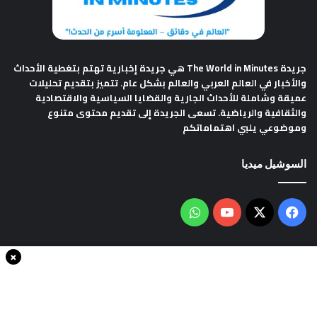
جريدة The World in Minutes
هي جريدة إخبارية تهتم بتغطية الأحداث
والأخبار في العالم العربي والعالم بشكل عام. تتميز بتقديم تحليلات
عميقة وشاملة للأحداث الجارية والقضايا السياسية والاقتصادية
والثقافية والرياضية. تسعى الجريدة إلى تقديم محتوى متنوع
وموضوعي يلبي اهتماماتكم
السوشيل ميديا
فيسبوك
‫X
‫YouTube
واتساب
×
سياسة الخصوصية
من نحن
اتصل بنا