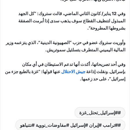
وفي 12 يناير/ كانون الثاني الماضي، قالت ستروك: “كل الجهد
المبذول لتنظيف القطاع سوف يذهب سدى إذا أبرمت الصفقة
بشروطها المطروحة”.
وأوريت ستروك عضو في حزب “الصهيونية الدينية”، الذي يتزعمه وزير
المالية اليميني المتطرف بتسلئيل سموتريش.
وفي أحد تصريحاتها، أكدت أنها تدعم الاستيطان في أي مكان
بإسرائيل. ونقلت إذاعة
جيش الاحتلال
عنها قولها: “غزة بالطبع جزء من
إسرائيل”، على حد زعمها.
#إسرائيل_تحتل_غزة
#ترامب #إيران #إسرائيل #مفاوضات_نووية #نتنياهو