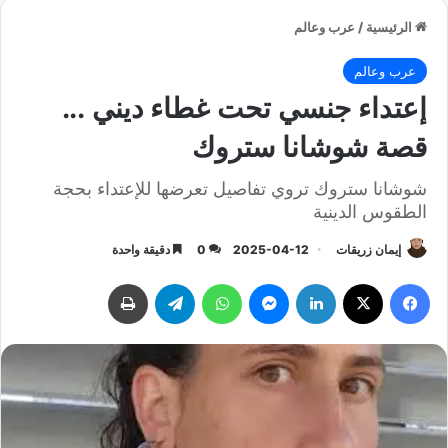
الرئيسية
/
عرب وعالم
عرب وعالم
إعتداء جنسي تحت غطاء ديني ...
قصة شوشانا ستروك
شوشانا ستروك تروي تفاصيل تعرضها للإعتداء بحجة
الطقوس الدينية
إيمان زريقات
2025-04-12
0
دقيقة واحدة
فيسبوك
‫X
لينكدإن
ماسنجر
واتساب
تيلقرام
طباعة