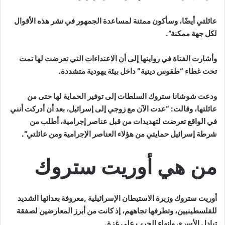
عائلتي أيضًا، وسأكون ممتنة لمساعدة الجمهور في نشر هذه الأقوال
لكل جهة ممكنة”.
وأشارت الفتاة في روايتها إلى أن الاعتداءات التي تعرضت لها تمت
تحت غطاء “طقوس دينية” داخل بيئة يهودية متشددة.
ودعت شوشانا ستروك السلطات إلى توفير الحماية لها حتى من
عائلتها، وقالت: “عدت الآن مع زوجي إلى إسرائيل، بعد أن أدركت أنني
في الواقع تعرضت لتهديدات من قبل عناصر إجرامية، أطلب من
شرطة إسرائيل حمايتي من هؤلاء العناصر الإجرامية ومن عائلتي”.
من هي أوريت ستروك
أوريت ستروك وزيرة الاستيطان الإسرائيلية ,معروفة بعدائها الشديد
للفلسطينيين، وتطرفها تجاههم، إذ كانت من أبرز المعارضين لصفقة
تبادل الأسرى وإنهاء الحرب على غزة.