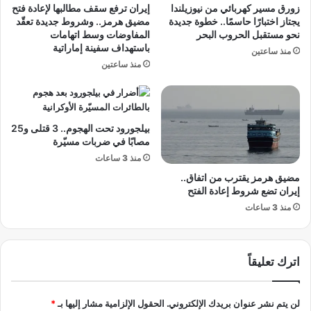
زورق مسير كهربائي من نيوزيلندا
إيران ترفع سقف مطالبها لإعادة فتح
ا
.
يجتاز اختبارًا حاسمًا.. خطوة جديدة
مضيق هرمز.. وشروط جديدة تعقّد
ج
4
نحو مستقبل الحروب البحر
المفاوضات وسط اتهامات
ر
%
باستهداف سفينة إماراتية
منذ ساعتين
ح
ف
منذ ساعتين
ي
ي
ف
ا
ي
ل
س
ر
بيلجورود تحت الهجوم.. 3 قتلى و25
ج
ب
مصابًا في ضربات مسيّرة
ل
ع
ا
منذ 3 ساعات
ا
ل
ل
مضيق هرمز يقترب من اتفاق..
و
أ
إيران تضع شروط إعادة الفتح
ف
و
منذ 3 ساعات
ي
ل
ا
م
ت
ن
اترك تعليقاً
ع
ا
م
لن يتم نشر عنوان بريدك الإلكتروني.
الحقول الإلزامية مشار إليها بـ
*
2