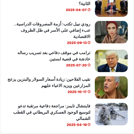
الثانية؟
ك
u
ب
2025-04-07
b
رودي نبيل تكتب: أزمة المصروفات الدراسية..
عبء إضافي على الأسر في ظل الظروف
e
الاقتصادية
2025-09-13
ترامب في موقف دفاعي بعد تسريب رساله
خادشة في قضية ابستين
2025-07-20
نقيب الفلاحين: زيادة أسعار السولار والبنزين يزعج
المزارعين ويزيد الاعباء عليهم
2025-10-17
فايننشال تايمز: مراجعة دفاعية مرتقبة تدعو
لتوسيع الوجود العسكري البريطاني في القطب
الشمالي
2025-04-19