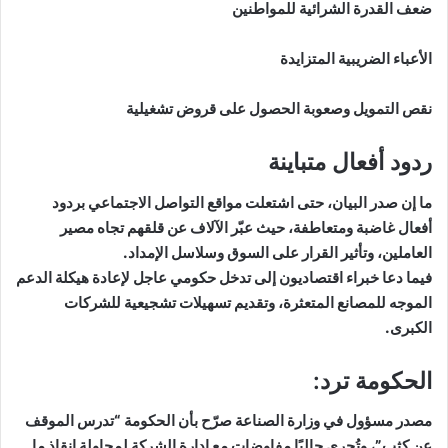
ضعف القدرة الشرائية للمواطنين
الأعباء الضريبية المتزايدة
نقص التمويل وصعوبة الحصول على قروض تشغيلية
ردود أفعال متباينة
ما إن صدر البيان، حتى اشتعلت مواقع التواصل الاجتماعي بردود
أفعال غاضبة ومتعاطفة، حيث عبّر الآلاف عن قلقهم تجاه مصير
العاملين، وتأثير القرار على السوق وسلاسل الإمداد.
فيما دعا خبراء اقتصاديون إلى تدخل حكومي عاجل لإعادة هيكلة الدعم
الموجه للمصانع المتعثرة، وتقديم تسهيلات تشجيعية للشركات
الكبرى.
الحكومة ترد:
مصدر مسؤول في وزارة الصناعة صرّح بأن الحكومة “تدرس الموقف
عن كثب”، وتُجري حاليًا مفاوضات مع إدارة الشركة لمحاولة إنقاذ ما