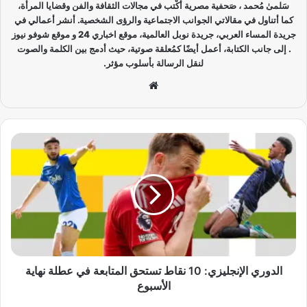
سَلمىٰ مُحمد ، صَحفية مصرية أكْتب في مجالات الثقافة والفن وقضايا المرأة،
كما أتناول في مقالاتي الجوانب الاجتماعية والرؤى الشخصية. أنشر أعمالي في
جريدة المساء العربي، جريدة نوبل العالمية، موقع اخباري 24 و موقع شوفو نيوز
. إلى جانب الكتابة، أعمل أيضًا كمُعلقة صوتية، حيث أدمج بين الكلمة والصوت
لنقل الرسالة بأسلوب مؤثر.
موق
ع
الوي
ب
ا
ل
د
و
ر
ي
ا
ل
إ
ن
الدوري الإنجليزي: 10 نقاط تستحق المتابعة في عطلة نهاية
ج
الأسبوع
ل