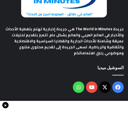
جريدة The World in Minutes
هي جريدة إخبارية تهتم بتغطية الأحداث
والأخبار في العالم العربي والعالم بشكل عام. تتميز بتقديم تحليلات
عميقة وشاملة للأحداث الجارية والقضايا السياسية والاقتصادية
والثقافية والرياضية. تسعى الجريدة إلى تقديم محتوى متنوع
وموضوعي يلبي اهتماماتكم
السوشيل ميديا
فيسبوك
‫X
‫YouTube
واتساب
×
سياسة الخصوصية
من نحن
اتصل بنا