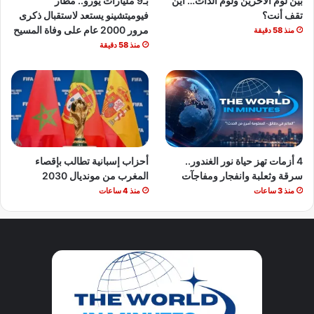
بين لوم الآخرين ولوم الذات… أين
بـ9 مليارات يورو.. مطار
تقف أنت؟
فيوميتشينو يستعد لاستقبال ذكرى
مرور 2000 عام على وفاة المسيح
منذ 58 دقيقة
منذ 58 دقيقة
4 أزمات تهز حياة نور الغندور..
أحزاب إسبانية تطالب بإقصاء
سرقة وثعلبة وانفجار ومفاجآت
المغرب من مونديال 2030
منذ 3 ساعات
منذ 4 ساعات