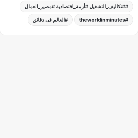
#تكاليف_التشغيل #أزمة_اقتصادية #مصير_العمال
theworldinminutes
العالم فى دقائق