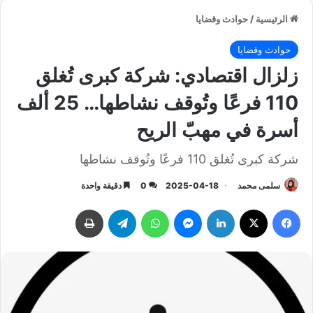
الرئيسية
/
حوادث وقضايا
حوادث وقضايا
زلزال اقتصادي: شركة كبرى تُغلق
110 فرعًا وتُوقف نشاطها… 25 ألف
أسرة في مهبّ الريح
شركة كبرى تُغلق 110 فرعًا وتُوقف نشاطها
سلمى محمد
2025-04-18
0
دقيقة واحدة
فيسبوك
‫X
لينكدإن
ماسنجر
واتساب
تيلقرام
طباعة