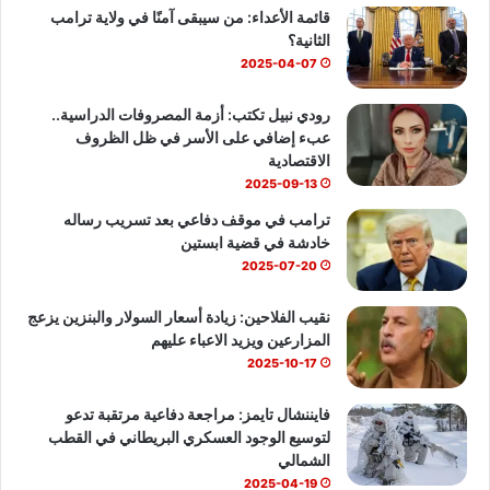
قائمة الأعداء: من سيبقى آمنًا في ولاية ترامب
و
T
ا
الثانية؟
ك
u
ب
2025-04-07
b
رودي نبيل تكتب: أزمة المصروفات الدراسية..
عبء إضافي على الأسر في ظل الظروف
e
الاقتصادية
2025-09-13
ترامب في موقف دفاعي بعد تسريب رساله
خادشة في قضية ابستين
2025-07-20
نقيب الفلاحين: زيادة أسعار السولار والبنزين يزعج
المزارعين ويزيد الاعباء عليهم
2025-10-17
فايننشال تايمز: مراجعة دفاعية مرتقبة تدعو
لتوسيع الوجود العسكري البريطاني في القطب
الشمالي
2025-04-19