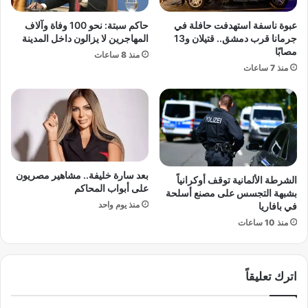
ع
ل
ة
ت
عبوة ناسفة استهدفت حافلة في
حاكم سبتة: نحو 100 وفاة وآلاف
ف
ق
جرمانا قرب دمشق.. قتيلان و13
المهاجرين لا يزالون داخل المدينة
ي
و
مصابًا
منذ 8 ساعات
ع
ى
منذ 7 ساعات
ط
أ
ل
ق
ة
د
ن
م
ه
ج
ا
ا
ي
م
ة
بعد سارة خليفة.. مشاهير مصريون
ع
الشرطة الألمانية توقف أوكرانياً
على أبواب المحاكم
ا
ا
بشبهة التجسس على مصنع أسلحة
ل
ت
منذ يوم واحد
في بافاريا
أ
أ
منذ 10 ساعات
س
م
ب
ر
و
ي
ع
اترك تعليقاً
ك
ا
ع