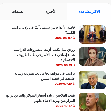
س
o
ت
الاكثر مشاهدة
الأخيرة
تعليقات
ب
u
س
قائمة الأعداء: من سيبقى آمنًا في ولاية ترامب
و
T
ا
الثانية؟
ك
u
ب
2025-04-07
b
رودي نبيل تكتب: أزمة المصروفات الدراسية..
عبء إضافي على الأسر في ظل الظروف
e
الاقتصادية
2025-09-13
ترامب في موقف دفاعي بعد تسريب رساله
خادشة في قضية ابستين
2025-07-20
نقيب الفلاحين: زيادة أسعار السولار والبنزين يزعج
المزارعين ويزيد الاعباء عليهم
2025-10-17