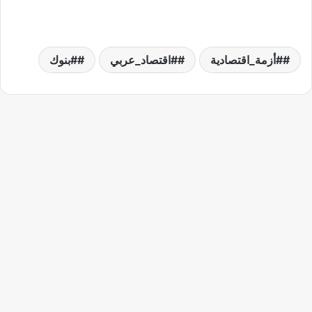
#أزمة_اقتصادية
#اقتصاد_عربي
#بنوك