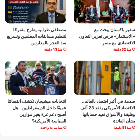
سفير باكستان يبحث مع
مصطفى طرابية يطرح مقترحًا
«الاستثمار» فرص تعزيز التعاون
لتنظيم مسابقات المعلمين وتسريع
الاقتصادي مع مصر
سد العجز بالمدارس
منذ 32 دقيقة
منذ 43 دقيقة
صدمة في أكبر اقتصاد بالعالم..
انتخابات ميشيجان تكشف انقسامًا
الاقتصاد الأمريكي يفقد 23 ألف
عميقًا داخل الديمقراطيين.. هل
وظيفة والأسواق تعيد حساباتها
أصبح دعم غزة يغير موازين
بشأن الفائدة
السياسة الأمريكية؟
منذ 51 دقيقة
منذ ساعة واحدة