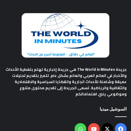
جريدة The World in Minutes
هي جريدة إخبارية تهتم بتغطية الأحداث
والأخبار في العالم العربي والعالم بشكل عام. تتميز بتقديم تحليلات
عميقة وشاملة للأحداث الجارية والقضايا السياسية والاقتصادية
والثقافية والرياضية. تسعى الجريدة إلى تقديم محتوى متنوع
وموضوعي يلبي اهتماماتكم
السوشيل ميديا
فيسبوك
‫X
‫YouTube
واتساب