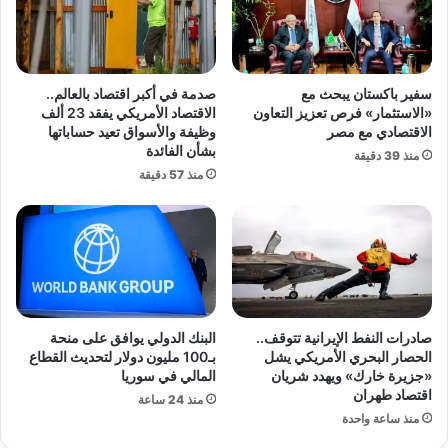
ة
ي
ا
أ
ل
ض
ت
ا
سفير باكستان يبحث مع
صدمة في أكبر اقتصاد بالعالم..
ك
ء
«الاستثمار» فرص تعزيز التعاون
الاقتصاد الأمريكي يفقد 23 ألف
ن
ت
الاقتصادي مع مصر
وظيفة والأسواق تعيد حساباتها
و
ش
بشأن الفائدة
منذ 39 دقيقة
ل
ا
منذ 57 دقيقة
و
ش
ج
ا
ي
ت
ا
ا
:
ل
غ
ت
ر
س
ا
ع
صادرات النفط الإيرانية تتوقف..
البنك الدولي يوافق على منحة
م
ي
الحصار البحري الأمريكي يشل
بـ100 مليون دولار لتحديث القطاع
ا
«جزيرة خارك» ويهدد شريان
المالي في سوريا
ن
اقتصاد طهران
ت
ا
منذ 24 ساعة
ب
ت
منذ ساعة واحدة
ل