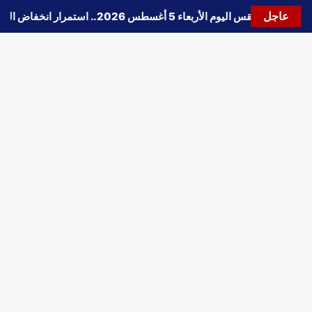
عاجل
🔵
حالة الطقس اليوم الأربعاء 5 أغسطس 2026.. استمرار انخفاض الحرارة وتحذيرات من الشبورة واضطراب الملاحة