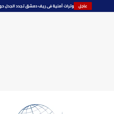
عاجل
🔵
توترات أمنية في ريف دمشق تجدد الجدل