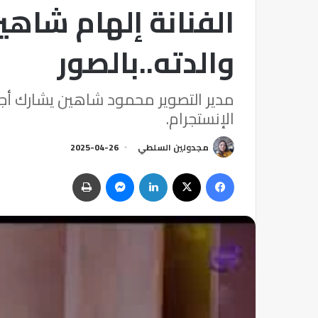
الفنانة إلهام شاهي
والدته..بالصور
مدير التصوير محمود شاهين يشارك أجو
الإنستجرام.
مجدولين السلطي
2025-04-26
فيسبوك
‫X
لينكدإن
ماسنجر
طباعة