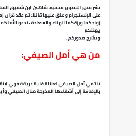
نشر مدير التصوير محمود شاهين ابن شقيق الفنان
على الإنستجرام و علق عليها قائلاً: تم عقد قران 
زواجكما ورزقكما الهناء والسعادة ، ندعو الله لكما 
يهنئكم
ويشرح صدوركم .
من هي أمل الصيفي:
تنتمي أمل الصيفي لعائلة فنية عريقة فهي ابنة ال
بالإضافة إلى أشقاءها المخرجة منال الصيفي وأيض