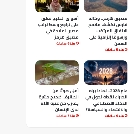
مضيق هرمز.. وكالة
أسواق الخليج تغلق
فارس تكشف ملامح
على تراجع وسط ترقب
الاتفاق المرتقب
مصير الملاحة في
ورسومًا إلزامية على
مضيق هرمز
السفن
منذ 6 ساعات
منذ 5 ساعات
عام 2028.. لماذا يراه
أعلى صوتًا من
الخبراء نقطة تحول في
الطائرة.. ضجيج حشرة
الذكاء الاصطناعي
يقترب من عتبة الألم
والاقتصاد والسياسة؟
لدى الإنسان
منذ 6 ساعات
منذ 7 ساعات