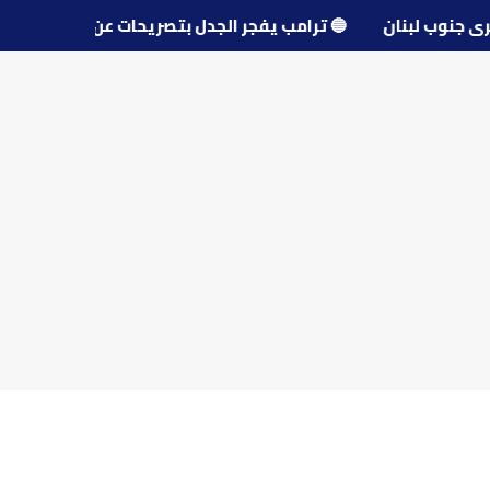
حو قرى جنوب لبنان
🔵
ترامب يفجر الجدل بتصريحات عن مفاوض