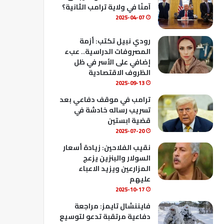
ك
u
ب
آمنًا في ولاية ترامب الثانية؟
b
2025-04-07
e
رودي نبيل تكتب: أزمة
المصروفات الدراسية.. عبء
إضافي على الأسر في ظل
الظروف الاقتصادية
2025-09-13
ترامب في موقف دفاعي بعد
تسريب رساله خادشة في
قضية ابستين
2025-07-20
نقيب الفلاحين: زيادة أسعار
السولار والبنزين يزعج
المزارعين ويزيد الاعباء
عليهم
2025-10-17
فايننشال تايمز: مراجعة
دفاعية مرتقبة تدعو لتوسيع