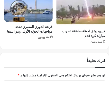
ه
ل
و
ت
ر
ش
ع
ت
ل
ع
قرعة الدوري المصري تحدد
ى
ل
فيديو يوثق لحظة صاعقة تضرب
مواجهات الجولة الأولى ومواعيدها
ص
ا
مباراة كرة قدم
منذ يومين
ب
ل
منذ يومين
ر
ح
ي
ر
ع
ب
اترك تعليقاً
ب
ف
د
ي
ا
ج
لن يتم نشر عنوان بريدك الإلكتروني.
الحقول الإلزامية مشار إليها بـ
*
ل
ن
م
و
ا
ن
ب
ع
ل
آ
م
س
ت
ي
ع
ا