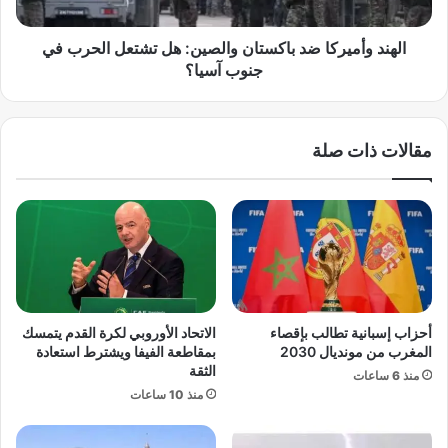
ك
م
ت
ي
و
ر
الهند وأميركا ضد باكستان والصين: هل تشتعل الحرب في
ر
ك
جنوب آسيا؟
ج
ا
م
ض
ا
د
مقالات ذات صلة
ل
ب
ش
ا
ع
ك
ب
س
ا
ت
ن
ا
ي
ن
ط
و
م
ا
أحزاب إسبانية تطالب بإقصاء
الاتحاد الأوروبي لكرة القدم يتمسك
ئ
ل
المغرب من مونديال 2030
بمقاطعة الفيفا ويشترط استعادة
ن
ص
الثقة
منذ 6 ساعات
ا
ي
منذ 10 ساعات
ل
ن
ج
:
م
ه