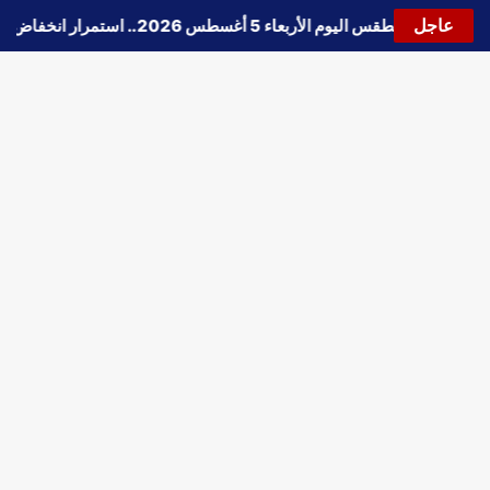
عاجل
🔵
حالة الطقس اليوم الأربعاء 5 أغسطس 2026.. استمرار انخفاض الحرارة وتحذيرات من الشبورة واضطراب الملاحة