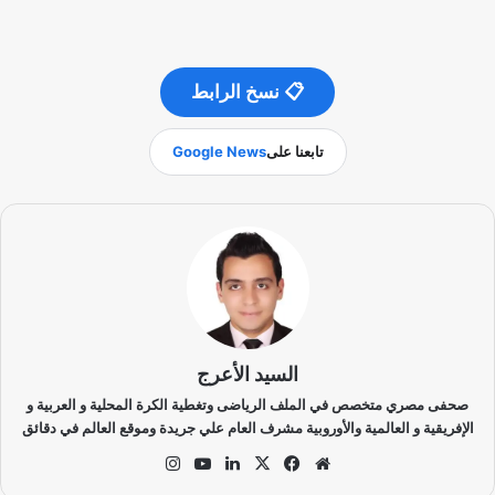
📋 نسخ الرابط
تابعنا على
Google News
السيد الأعرج
صحفى مصري متخصص في الملف الرياضى وتغطية الكرة المحلية و العربية و
الإفريقية و العالمية والأوروبية مشرف العام علي جريدة وموقع العالم في دقائق
موق
في
‫X
لينك
‫Yo
انس
ع
سب
دإن
uT
تقر