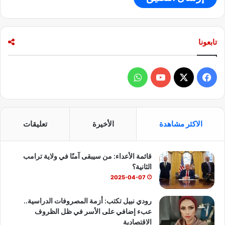
تابعونا
ف
و
ي
X
Y
ا
س
o
ت
الاكثر مشاهدة
الأخيرة
تعليقات
ب
u
س
قائمة الأعداء: من سيبقى آمنًا في ولاية ترامب
و
T
ا
الثانية؟
ك
u
ب
2025-04-07
b
رودي نبيل تكتب: أزمة المصروفات الدراسية..
عبء إضافي على الأسر في ظل الظروف
e
الاقتصادية