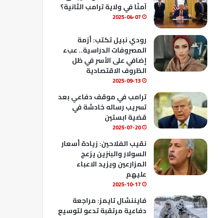
ك
u
ب
آمنًا في ولاية ترامب الثانية؟
b
2025-04-07
e
رودي نبيل تكتب: أزمة
المصروفات الدراسية.. عبء
إضافي على الأسر في ظل
الظروف الاقتصادية
2025-09-13
ترامب في موقف دفاعي بعد
تسريب رساله خادشة في
قضية ابستين
2025-07-20
نقيب الفلاحين: زيادة أسعار
السولار والبنزين يزعج
المزارعين ويزيد الاعباء
عليهم
2025-10-17
فايننشال تايمز: مراجعة
دفاعية مرتقبة تدعو لتوسيع