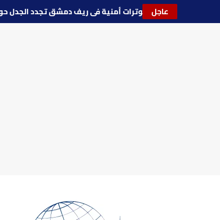
عاجل
🔵
توترات أمنية في ريف دمشق تجدد الجدل