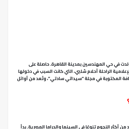
ت في حي المهندسين بمدينة القاهرة. حاصلة على
م 1988. شقيقتها هي الإعلامية الراحلة أحلام شلبي، التي كانت السبب في دخولها
حافة المكتوبة في مجلة “سيداتي سادتي”، وتُعد من أوائل
من أكثر النجوم تنوعًا في السينما والدراما المصرية. بدأ