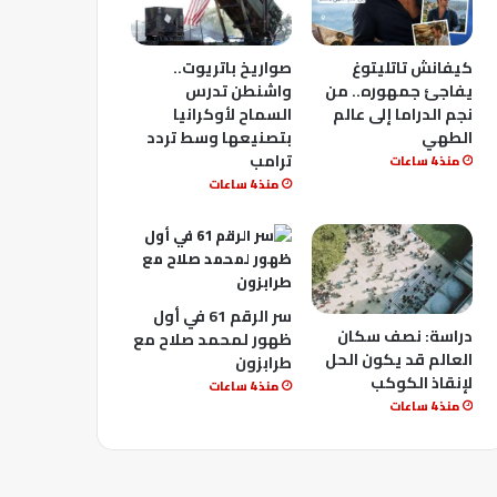
كيفانش تاتليتوغ
صواريخ باتريوت..
يفاجئ جمهوره.. من
واشنطن تدرس
نجم الدراما إلى عالم
السماح لأوكرانيا
الطهي
بتصنيعها وسط تردد
ترامب
منذ 4 ساعات
منذ 4 ساعات
سر الرقم 61 في أول
دراسة: نصف سكان
ظهور لمحمد صلاح مع
العالم قد يكون الحل
طرابزون
لإنقاذ الكوكب
منذ 4 ساعات
منذ 4 ساعات