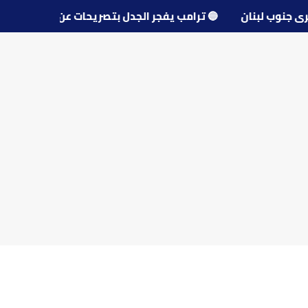
حو قرى جنوب لبنان
🔵
ترامب يفجر الجدل بتصريحات عن مفاوض