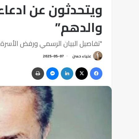
ويتحدثون عن ادعاء
والدهم”
"تفاصيل البيان الرسمي ورفض الأسرة ل
علياء حسن
2025-05-07
فيسبوك
‫X
لينكدإن
ماسنجر
طباعة