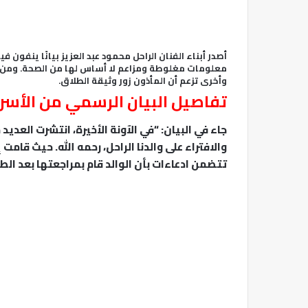
أصدر أبناء الفنان الراحل محمود عبد العزيز بيانًا ينفون 
معلومات مغلوطة ومزاعم لا أساس لها من الصحة. ومن بين
وأخرى تزعم أن المأذون زور وثيقة الطلاق.
تفاصيل البيان الرسمي من الأسر
جاء في البيان: “في الآونة الأخيرة، انتشرت العد
والافتراء على والدنا الراحل، رحمه الله. حيث قام
تتضمن ادعاءات بأن الوالد قام بمراجعتها بعد الطل