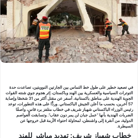
في تصعيد خطير على طول خط التماس بين الجارتين النوويتين، تصاعدت حدة
التوترات السياسية والعسكرية بين الهند وباكستان، إثر هجوم جوي شنته القوات
الجوية الهندية على مناطق باكستانية، أسفر عن مقتل أكثر من 31 شخصًا وإصابة
57 آخرين، بحسب ما أعلن الجيش الباكستاني. وردًّا على هذه التطورات، توعد
رئيس الوزراء الباكستاني شهباز شريف في خطاب متلفز برد قاسٍ، واصفًا
الضربات الهندية بأنها “عمل جبان لن يمر دون عقاب”. وتسابقت العواصم
الدولية، من أنقرة إلى واشنطن، لمحاولة احتواء الأزمة قبل خروجها عن
السيطرة.
خطاب شهباز شريف: تهديد مباشر للهند