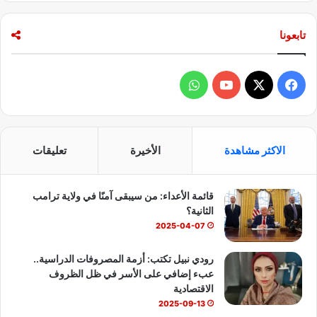
تابعونا
ف
و
ي
X
Y
ا
س
o
ت
الاكثر مشاهدة
الأخيرة
تعليقات
ب
u
س
قائمة الأعداء: من سيبقى آمنًا في ولاية ترامب
و
T
ا
الثانية؟
ك
u
ب
2025-04-07
b
رودي نبيل تكتب: أزمة المصروفات الدراسية..
عبء إضافي على الأسر في ظل الظروف
e
الاقتصادية
2025-09-13