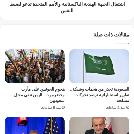
ل
ب
اشتعال الجبهة الهندية الباكستانية والأمم المتحدة تدعو لضبط
ع
ه
النفس
ر
ة
ب
ا
.
ل
مقالات ذات صلة
.
ه
.
ن
م
د
ا
ي
ذ
ة
ا
ا
س
ل
ي
ب
ح
ا
السعودية تحذر من هجمات وشيكة..
هجوم الحوثيين على مأرب
د
ك
تقارير استخباراتية ترصد تحركات
وحضرموت.. اليمن تنفي مقتل
ث
س
مسلحة
سعوديين
ع
ت
منذ 4 ساعات
منذ 5 ساعات
ن
ا
د
ن
م
ي
ا
ة