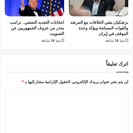
ي
و
ل
ا
ت
ل
ق
أ
بزشكيان ينفي الخلافات مع المرشد
انتخابات التجديد النصفي.. ترامب
ي
م
والقوات المسلحة ويؤكد وحدة
يحذر من عزوف الجمهوريين عن
ا
م
الموقف في إيران
التصويت
ل
ا
منذ 18 ساعة
منذ 19 ساعة
أ
ل
ه
م
ل
ت
ي
اترك تعليقاً
ح
و
د
ا
ة
لن يتم نشر عنوان بريدك الإلكتروني.
الحقول الإلزامية مشار إليها بـ
*
ل
ت
م
د
ا
ص
ع
ر
و
ل
ي
ل
ت
ف
ض
ع
ي
ب
ا
ط
ل
ل
ا