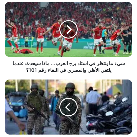
ش
ي
ء
م
ا
ي
ن
ت
ظ
ر
شيء ما ينتظر في استاد برج العرب... ماذا سيحدث عندما
ف
يلتقي الأهلي والمصري في اللقاء رقم 101؟
ي
ا
ا
س
ش
ت
ت
ا
ع
د
ا
ب
ل
ر
ا
ج
ل
ا
ج