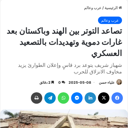
الرئيسية
/
عرب وعالم
عرب وعالم
تصاعد التوتر بين الهند وباكستان بعد
غارات دموية وتهديدات بالتصعيد
العسكري
شهباز شريف يتوعد برد قاسٍ وإعلان الطوارئ يزيد
مخاوف الانزلاق للحرب
علياء حسن
2025-05-08
0
2 دقائق
فيسبوك
‫X
لينكدإن
ماسنجر
واتساب
تيلقرام
طباعة