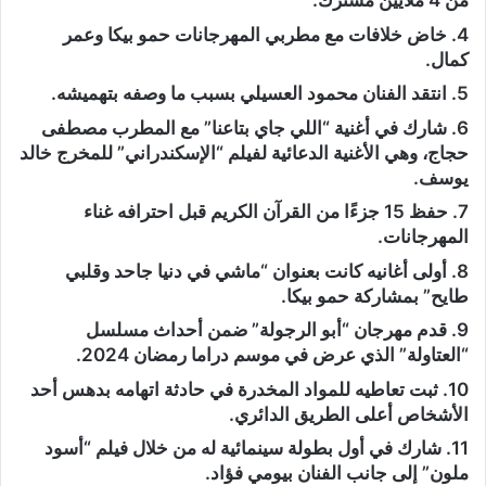
من 4 ملايين مشترك.
4. خاض خلافات مع مطربي المهرجانات حمو بيكا وعمر
كمال.
5. انتقد الفنان محمود العسيلي بسبب ما وصفه بتهميشه.
6. شارك في أغنية “اللي جاي بتاعنا” مع المطرب مصطفى
حجاج، وهي الأغنية الدعائية لفيلم “الإسكندراني” للمخرج خالد
يوسف.
7. حفظ 15 جزءًا من القرآن الكريم قبل احترافه غناء
المهرجانات.
8. أولى أغانيه كانت بعنوان “ماشي في دنيا جاحد وقلبي
طايح” بمشاركة حمو بيكا.
9. قدم مهرجان “أبو الرجولة” ضمن أحداث مسلسل
“العتاولة” الذي عرض في موسم دراما رمضان 2024.
10. ثبت تعاطيه للمواد المخدرة في حادثة اتهامه بدهس أحد
الأشخاص أعلى الطريق الدائري.
11. شارك في أول بطولة سينمائية له من خلال فيلم “أسود
ملون” إلى جانب الفنان بيومي فؤاد.