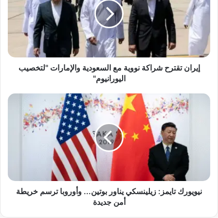
ا
ن
ت
ق
ت
ر
ح
إيران تقترح شراكة نووية مع السعودية والإمارات "لتخصيب
ش
اليورانيوم"
ر
ا
ن
ك
ي
ة
و
ن
ي
و
و
و
ر
ي
ك
ة
ت
م
ا
ع
ي
نيويورك تايمز: زيلينسكي يناور بوتين... وأوروبا ترسم خريطة
ا
م
أمن جديدة
ل
ز