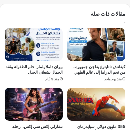
س
:
ع
ز
مقالات ذات صلة
و
ي
د
ل
ي
ي
ة
ن
و
س
ا
ك
ل
ي
إ
ي
م
ن
كيفانش تاتليتوغ يفاجئ جمهوره..
بيران داملا يلماز: حلم الطفولة وثقة
ا
ا
من نجم الدراما إلى عالم الطهي
الجمال يشعلان الجدل
ر
و
منذ يوم واحد
منذ 3 أيام
ا
ر
ت
ب
"
و
ل
ت
ت
ي
خ
ن
ص
.
ي
.
355 مليون دولار.. سبايدرمان
تشارلي إكس سي إكس.. رحلة
ب
.