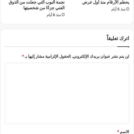
يحطم الأرقام منذ أول عرض
نجمة البوب التي جعلت من الذوق
ا
و
الفني جزءًا من شخصيتها
منذ 5 أيام
ل
أ
منذ 6 أيام
ي
و
و
ر
ر
و
ا
ب
اترك تعليقاً
ن
ا
ي
ت
و
لن يتم نشر عنوان بريدك الإلكتروني.
الحقول الإلزامية مشار إليها بـ
*
ر
م
س
ا
"
م
خ
ل
ر
ت
ي
ع
ط
ة
ل
أ
ي
م
ن
ق
ج
*
الاسم
*
د