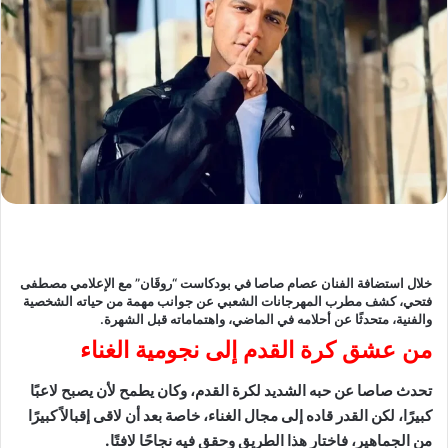
خلال استضافة الفنان عصام صاصا في بودكاست “روقَان” مع الإعلامي مصطفى
فتحي، كشف مطرب المهرجانات الشعبي عن جوانب مهمة من حياته الشخصية
والفنية، متحدثًا عن أحلامه في الماضي، واهتماماته قبل الشهرة.
من عشق كرة القدم إلى نجومية الغناء
تحدث صاصا عن حبه الشديد لكرة القدم، وكان يطمح لأن يصبح لاعبًا
كبيرًا، لكن القدر قاده إلى مجال الغناء، خاصة بعد أن لاقى إقبالاً كبيرًا
من الجماهير، فاختار هذا الطريق وحقق فيه نجاحًا لافتًا.