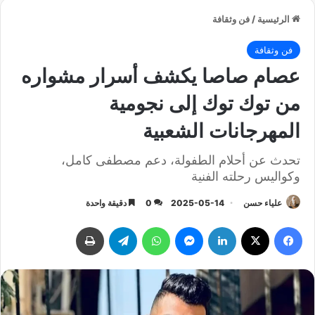
الرئيسية
/
فن وثقافة
فن وثقافة
عصام صاصا يكشف أسرار مشواره
من توك توك إلى نجومية
المهرجانات الشعبية
تحدث عن أحلام الطفولة، دعم مصطفى كامل،
وكواليس رحلته الفنية
علياء حسن
2025-05-14
0
دقيقة واحدة
فيسبوك
‫X
لينكدإن
ماسنجر
واتساب
تيلقرام
طباعة