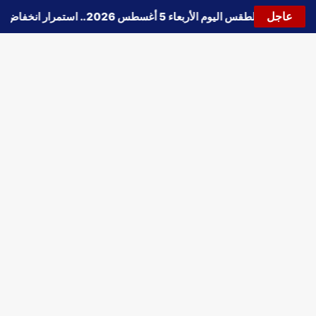
عاجل
🔵
حالة الطقس اليوم الأربعاء 5 أغسطس 2026.. استمرار انخفاض الحرارة وتحذيرات من الشبورة واضطراب الملاحة