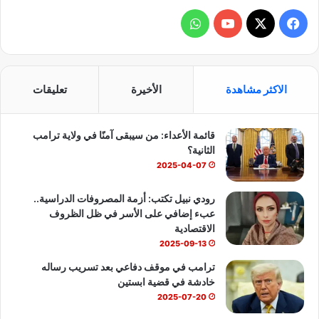
ف
و
ي
X
Y
ا
س
o
ت
الاكثر مشاهدة
الأخيرة
تعليقات
ب
u
س
قائمة الأعداء: من سيبقى آمنًا في ولاية ترامب
و
T
ا
الثانية؟
ك
u
ب
2025-04-07
b
رودي نبيل تكتب: أزمة المصروفات الدراسية..
عبء إضافي على الأسر في ظل الظروف
e
الاقتصادية
2025-09-13
ترامب في موقف دفاعي بعد تسريب رساله
خادشة في قضية ابستين
2025-07-20