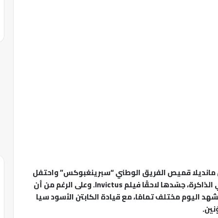
، عندما ارتدى نيلسون مانديلا قميص الفريق الوطني “سبرينغبوكس” واحتفل
بفوزه بكأس العالم. كانت لحظة تاريخية رسخت في الذاكرة، جسّدها لاحقًا فيلم Invictus. وعلى الرغم من أن
لمشهد اليوم مختلف تمامًا، مع قيادة الكابتن الأسود سيا
نين.