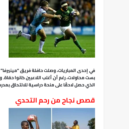
في إحدى المباريات، وصلت حافلة فريق “مينيرفا” إل
الذي حصل لاحقًا على منحة دراسية للالتحاق بمدر
قصص نجاح من رحم التحدي