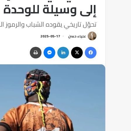
إلى وسيلة للوحدة 
تحوّل تاريخي يقوده الشباب والرموز 
علياء حسن
2025-05-17
فيسبوك
‫X
لينكدإن
ماسنجر
طباعة