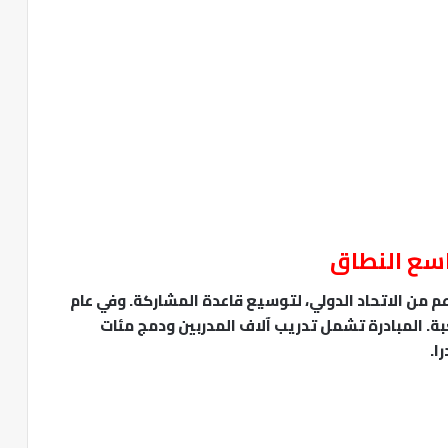
 2015، أُطلقت مبادرة “Get Into Rugby” بدعم من الاتحاد الدولي، لتوسيع قاعدة المشاركة. وفي عام
لعبة. المبادرة تشمل تدريب آلاف المدربين ودمج مئات
ا.