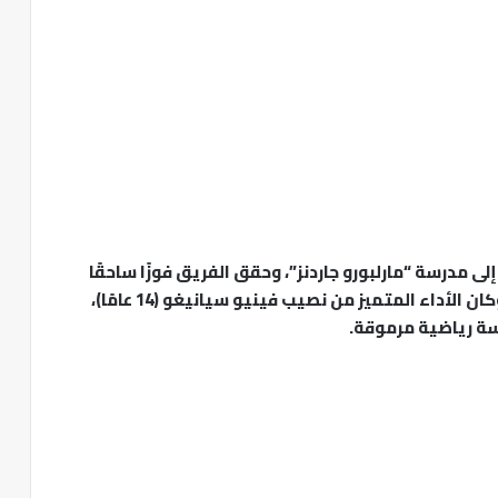
ى مدرسة “مارلبورو جاردنز”، وحقق الفريق فوزًا ساحقًا
بست محاولات، رغم أن أغلب اللاعبين كانوا حفاة. وكان الأداء المتميز من نصيب فينيو سيانيغو (14 عامًا)،
سة رياضية مرموقة.