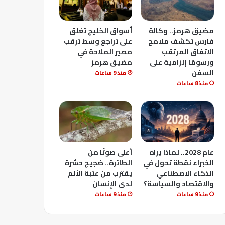
مضيق هرمز.. وكالة
أسواق الخليج تغلق
فارس تكشف ملامح
على تراجع وسط ترقب
الاتفاق المرتقب
مصير الملاحة في
ورسومًا إلزامية على
مضيق هرمز
السفن
منذ 9 ساعات
منذ 8 ساعات
عام 2028.. لماذا يراه
أعلى صوتًا من
الخبراء نقطة تحول في
الطائرة.. ضجيج حشرة
الذكاء الاصطناعي
يقترب من عتبة الألم
والاقتصاد والسياسة؟
لدى الإنسان
منذ 9 ساعات
منذ 9 ساعات