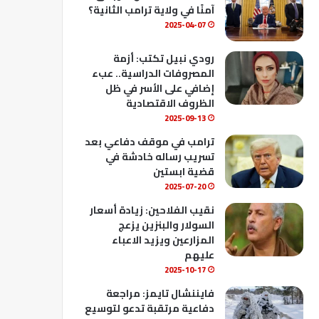
ك
u
ب
آمنًا في ولاية ترامب الثانية؟
b
2025-04-07
e
رودي نبيل تكتب: أزمة
المصروفات الدراسية.. عبء
إضافي على الأسر في ظل
الظروف الاقتصادية
2025-09-13
ترامب في موقف دفاعي بعد
تسريب رساله خادشة في
قضية ابستين
2025-07-20
نقيب الفلاحين: زيادة أسعار
السولار والبنزين يزعج
المزارعين ويزيد الاعباء
عليهم
2025-10-17
فايننشال تايمز: مراجعة
دفاعية مرتقبة تدعو لتوسيع