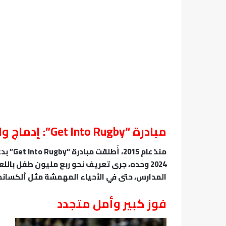
مبادرة “Get Into Rugby”: إدماج واسع النطاق
منذ عام
2024 وحده، جرى تعريف نحو ربع مليون طفل بال
المدارس، حتى في الأحياء المهمشة مثل ألكساندر
فوز كبير وأمل متجدد