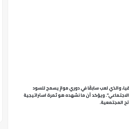
يا، والذي لعب سابقًا في دوري موازٍ يسمح للسود
 الاجتماعي”. ويؤكد أن ما نشهده هو ثمرة استراتيجية
ح المجتمعية.