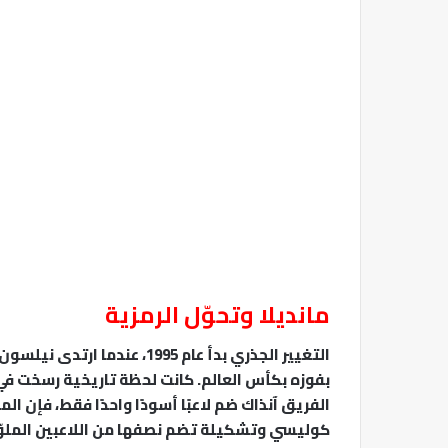
مانديلا وتحوّل الرمزية
التغيير الجذري بدأ عام 1995
الفريق آنذاك ضم لاعبًا أسودًا واحدًا فقط، فإن ا
كوليسي وتشكيلة تضم نصفها من اللاعبين الملوّ