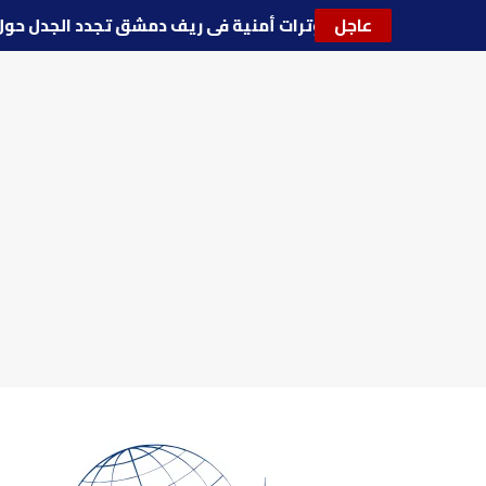
عاجل
🔵
توترات أمنية في ريف دمشق تجدد الجدل