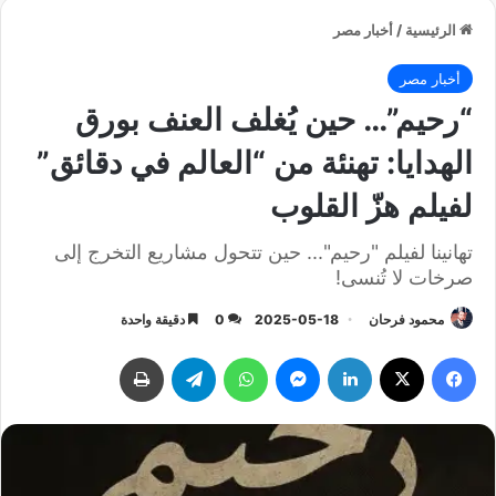
الرئيسية
/
أخبار مصر
أخبار مصر
“رحيم”… حين يُغلف العنف بورق
الهدايا: تهنئة من “العالم في دقائق”
لفيلم هزّ القلوب
تهانينا لفيلم "رحيم"... حين تتحول مشاريع التخرج إلى
صرخات لا تُنسى!
محمود فرحان
2025-05-18
0
دقيقة واحدة
فيسبوك
‫X
لينكدإن
ماسنجر
واتساب
تيلقرام
طباعة