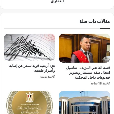
العقاري
ا
ا
د
ل
م
م
مقالات ذات صلة
:
ح
م
ا
ر
م
ض
ي
أ
ي
م
ك
ع
ش
م
ف
ل
ت
هزة أرضية قوية تسفر عن إصابة
قصة القاضي المزيف.. تفاصيل
ي
ف
وأضرار طفيفة
انتحال صفة مستشار وتصوير
ة
ا
منذ يومين
فيديوهات داخل المحكمة
ت
ص
منذ 18 ساعة
ج
ي
م
ل
ي
ح
ل
ك
؟
م
ا