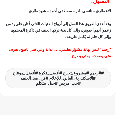
التمثيل:
آلاء طارق – نانسي نادر – مصطفى أحمد – شهد طارق
وقد أهدى الفريق هذا العمل إلى أرواح الفتيات اللاتي قُتلن على يد من
زعموا أنهم أحبوهن، وإلى كل ندبة تركها العنف في ذاكرة المجتمع،
وإلى كل حلم لم يُكمل طريقه.
“رحيم” ليس نهاية مشوار تعليمي، بل بداية وعي فني ناضج، يعرف
متى يصمت، ومتى يصرخ.
#رحيم #مشروع_تخرج #أفضل_فكرة #أفضل_مونتاج
#الإسكندرية_العالي_للإعلام #فن_ضد_العنف
#حب_مريض #جيل_بيتكلم