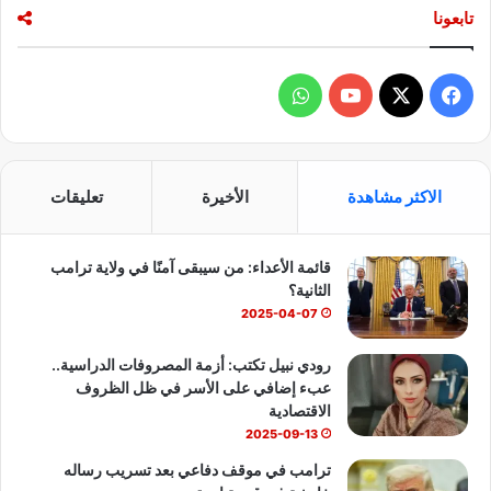
تابعونا
ع
ل
ى
ا
ف
و
ل
ي
X
Y
ا
س
و
س
o
ت
ق
الاكثر مشاهدة
الأخيرة
تعليقات
ا
ب
u
س
ل
ع
قائمة الأعداء: من سيبقى آمنًا في ولاية ترامب
و
T
ا
ق
الثانية؟
ا
ك
u
ب
2025-04-07
ر
ي
b
رودي نبيل تكتب: أزمة المصروفات الدراسية..
عبء إضافي على الأسر في ظل الظروف
e
الاقتصادية
2025-09-13
ترامب في موقف دفاعي بعد تسريب رساله