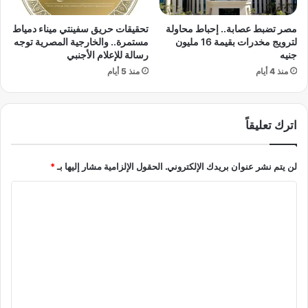
ل
م
مصر تضبط عصابة.. إحباط محاولة
تحقيقات حريق سفينتي ميناء دمياط
ح
لترويج مخدرات بقيمة 16 مليون
مستمرة.. والخارجية المصرية توجه
ك
جنيه
رسالة للإعلام الأجنبي
م
منذ 4 أيام
منذ 5 أيام
ة
ا
ل
اترك تعليقاً
د
س
ت
لن يتم نشر عنوان بريدك الإلكتروني.
الحقول الإلزامية مشار إليها بـ
*
و
ر
ا
ي
ة
ل
ح
ت
و
ع
ل
ق
ل
ا
ي
ن