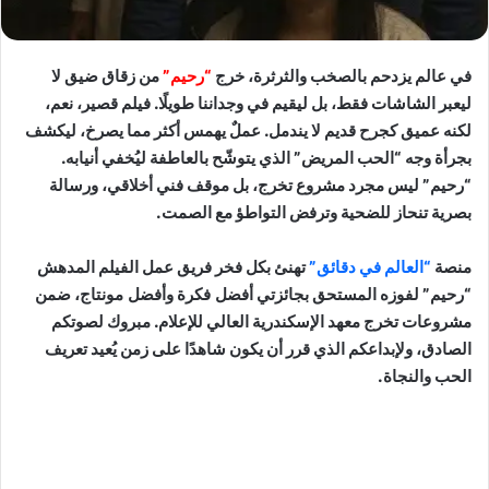
في عالم يزدحم بالصخب والثرثرة، خرج
“رحيم”
من زقاق ضيق لا
ليعبر الشاشات فقط، بل ليقيم في وجداننا طويلًا. فيلم قصير، نعم،
لكنه عميق كجرح قديم لا يندمل. عملٌ يهمس أكثر مما يصرخ، ليكشف
بجرأة وجه “الحب المريض” الذي يتوشّح بالعاطفة ليُخفي أنيابه.
“رحيم” ليس مجرد مشروع تخرج، بل موقف فني أخلاقي، ورسالة
بصرية تنحاز للضحية وترفض التواطؤ مع الصمت.
منصة
“العالم في دقائق”
تهنئ بكل فخر فريق عمل الفيلم المدهش
“رحيم” لفوزه المستحق بجائزتي
أفضل فكرة
و
أفضل مونتاج
، ضمن
مشروعات تخرج معهد الإسكندرية العالي للإعلام. مبروك لصوتكم
الصادق، ولإبداعكم الذي قرر أن يكون شاهدًا على زمن يُعيد تعريف
الحب والنجاة.