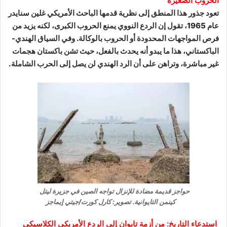
الحروب الصغيرة
تعود جذور هذا المنطق إلى نظرية قدمها الباحث الأمريكي غلين سنايدر
عام 1965، تقول إن الردع النووي يمنع الحروب الكبرى، لكنه يزيد من
فرص المواجهات المحدودة أو الحروب بالوكالة. وفي السياق الهندي-
الباكستاني، هذا ما يبدو أنه يحدث بالفعل، حيث تشن باكستان هجمات
غير مباشرة، وتراهن على أن الرد الهندي لن يصل إلى الحرب الشاملة.
حواجز قديمة مضادة للإنزال تواجه الصين في جزيرة ليتل
كينمن التايوانية. تصوير: كارل كورت/جيتي إيماجز
استدعاء التاريخ: من أزمة تايوان إلى الردع الأمريكي الكلاسيكي