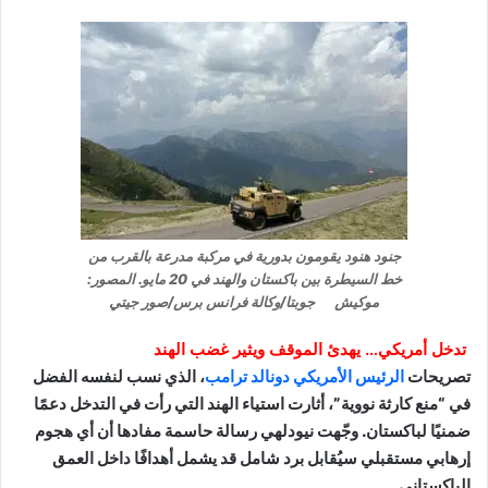
جنود هنود يقومون بدورية في مركبة مدرعة بالقرب من
خط السيطرة بين باكستان والهند في 20 مايو. المصور:
موكيش جوبتا/وكالة فرانس برس/صور جيتي
تدخل أمريكي… يهدئ الموقف ويثير غضب الهند
تصريحات
الرئيس الأمريكي دونالد ترامب
، الذي نسب لنفسه الفضل
في “منع كارثة نووية”، أثارت استياء الهند التي رأت في التدخل دعمًا
ضمنيًا لباكستان. وجّهت نيودلهي رسالة حاسمة مفادها أن أي هجوم
إرهابي مستقبلي سيُقابل برد شامل قد يشمل أهدافًا داخل العمق
الباكستاني.