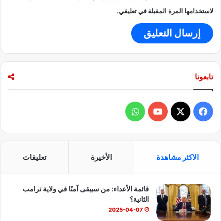
ا
ه
لاستخدامها المرة المقبلة في تعليقي.
ت
ي
ف
ر
ا
ن
ل
ا
ذ
ن
ك
د
تابعونا
ي
ي
ة
ز
!
ف
و
ي
X
Y
ا
س
o
ت
الاكثر مشاهدة
الأخيرة
تعليقات
ب
u
س
قائمة الأعداء: من سيبقى آمنًا في ولاية ترامب
و
T
ا
الثانية؟
ك
u
ب
2025-04-07