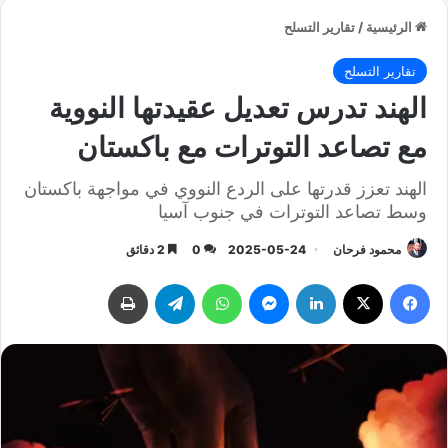
الرئيسية
/
تقارير التسلح
تقارير التسلح
الهند تدرس تعديل عقيدتها النووية
مع تصاعد التوترات مع باكستان
الهند تعزز قدرتها على الردع النووي في مواجهة باكستان
وسط تصاعد التوترات في جنوب آسيا
محمود فرحان
2025-05-24
0
2 دقائق
فيسبوك
‫X
لينكدإن
ماسنجر
واتساب
تيلقرام
طباعة