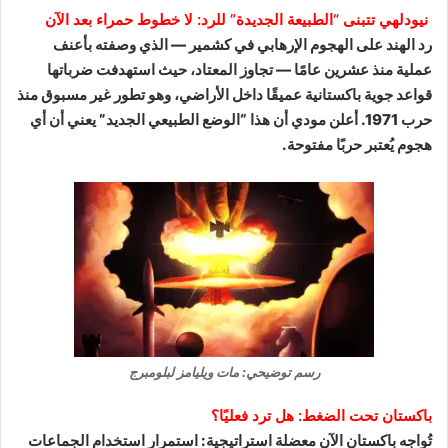
نيودلهي تتبنى “الطبيعة الجديدة” للرد: لا خطوط حمراء بعد الآن
رد الهند على الهجوم الإرهابي في كشمير — الذي وصفته بأعنف
عملية منذ عشرين عامًا — تجاوز المعتاد، حيث استهدفت ضرباتها
قواعد جوية باكستانية عميقًا داخل الأراضي، وهو تطور غير مسبوق منذ
حرب 1971. أعلن مودي أن هذا “الوضع الطبيعي الجديد” يعني أن أي
هجوم يُعتبر حربًا مفتوحة.
رسم توضيحي: مات ويليامز لبلومبرج
باكستان تحت الضغط: هل ترد فعليًا؟
تُواجه باكستان الآن معضلة استراتيجية: استمرار استخدام الجماعات