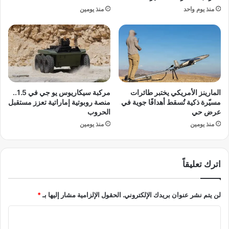
ض
ت
منذ يوم واحد
منذ يومين
ر
ر
س
ا
و
ج
م
ع
5
ع
0
ن
%
ق
ع
ر
المارينز الأمريكي يختبر طائرات
مركبة سيكاريوس يو جي في 1.5..
ل
ا
مسيّرة ذكية تُسقط أهدافًا جوية في
منصة روبوتية إماراتية تعزز مستقبل
ى
ر
عرض حي
الحروب
و
إ
منذ يومين
منذ يومين
ا
ب
ر
ق
د
ا
ا
اترك تعليقاً
ء
ت
ا
ا
ل
لن يتم نشر عنوان بريدك الإلكتروني.
الحقول الإلزامية مشار إليها بـ
*
ل
م
ا
د
ا
ت
ر
ح
ب
ل