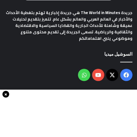
جريدة The World in Minutes
هي جريدة إخبارية تهتم بتغطية الأحداث
والأخبار في العالم العربي والعالم بشكل عام. تتميز بتقديم تحليلات
عميقة وشاملة للأحداث الجارية والقضايا السياسية والاقتصادية
والثقافية والرياضية. تسعى الجريدة إلى تقديم محتوى متنوع
وموضوعي يلبي اهتماماتكم
السوشيل ميديا
فيسبوك
‫X
‫YouTube
واتساب
×
سياسة الخصوصية
من نحن
اتصل بنا
انضم الينا