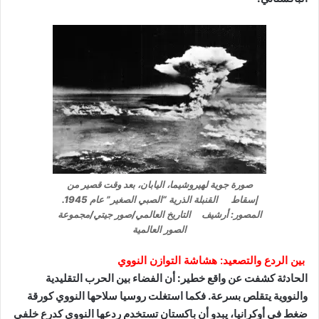
صورة جوية لهيروشيما، اليابان، بعد وقت قصير من
إسقاط القنبلة الذرية “الصبي الصغير” عام 1945.
المصور: أرشيف التاريخ العالمي/صور جيتي/مجموعة
الصور العالمية
بين الردع والتصعيد: هشاشة التوازن النووي
الحادثة كشفت عن واقع خطير: أن الفضاء بين الحرب التقليدية
والنووية يتقلص بسرعة. فكما استغلت روسيا سلاحها النووي كورقة
ضغط في أوكرانيا، يبدو أن باكستان تستخدم ردعها النووي كدرع خلفي