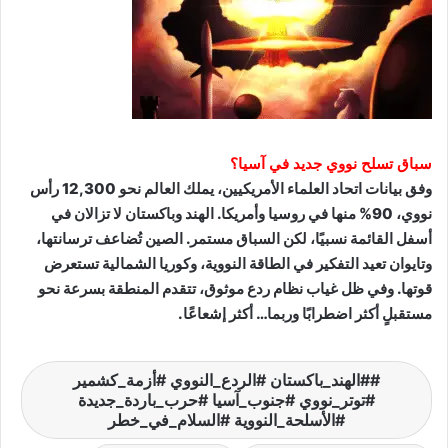
سباق تسلح نووي جديد في آسيا؟
وفق بيانات اتحاد العلماء الأمريكيين، يملك العالم نحو 12,300 رأس
نووي، 90% منها في روسيا وأمريكا. الهند وباكستان لا تزالان في
أسفل القائمة نسبيًا، لكن السباق مستمر. الصين تُضاعف ترسانتها،
وتايوان تعيد التفكير في الطاقة النووية، وكوريا الشمالية تستعرض
قوتها. وفي ظل غياب نظام ردع موثوق، تتقدم المنطقة بسرعة نحو
مستقبلٍ أكثر اضطرابًا وربما… أكثر إشعاعًا.
#الهند_باكستان #الردع_النووي #أزمة_كشمير
#توتر_نووي #جنوب_آسيا #حرب_باردة_جديدة
#الأسلحة_النووية #السلام_في_خطر