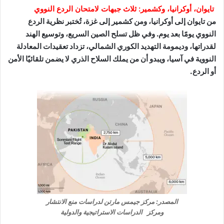
تايوان، أوكرانيا، وكشمير: ثلاث جبهات لامتحان الردع النووي
من تايوان إلى أوكرانيا، ومن كشمير إلى غزة، تُختبر نظرية الردع
النووي يومًا بعد يوم. وفي ظل تسلح الصين السريع، وتوسيع الهند
لقدراتها، وديمومة التهديد الكوري الشمالي، تزداد تعقيدات المعادلة
النووية في آسيا، ويبدو أن من يملك السلاح الذري لا يضمن تلقائيًا الأمن
أو الردع.
المصدر: مركز جيمس مارتن لدراسات منع الانتشار
ومركز الدراسات الاستراتيجية والدولية