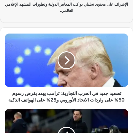
الإشراف على محتوى تحليلي يواكب المعايير الدولية وتطورات المشهد الإعلامي
العالمي.
ت
ص
ع
ي
د
ج
د
ي
د
ف
تصعيد جديد في الحرب التجارية: ترامب يهدد بفرض رسوم
ي
50% على واردات الاتحاد الأوروبي و25% على الهواتف الذكية
ا
ل
ا
ح
ل
ر
أ
ب
ه