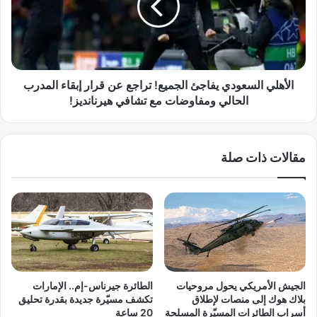
ا
ل
ل
ي
ت
ا
ج
ل
ا
س
ر
ع
الأهلي السعودي يفاجئ الجميع! تراجع عن قرار إبقاء المدرب
ي
و
الحالي ومفاوضات مع تشافي هيرنانديز!
ة
د
:
ي
ت
ي
مقالات ذات صلة
ر
ف
ا
ا
م
ج
ب
ئ
ي
ا
ه
ل
د
ج
د
م
ب
ي
الجيش الأمريكي يحول مروحيات
الطائرة جيرناس-إم.. الإمارات
ف
ع
بلاك هوك إلى منصات لإطلاق
تكشف مسيّرة جديدة بقدرة تحليق
ر
!
أسراب الطائرات المسيّرة المسلحة
20 ساعة