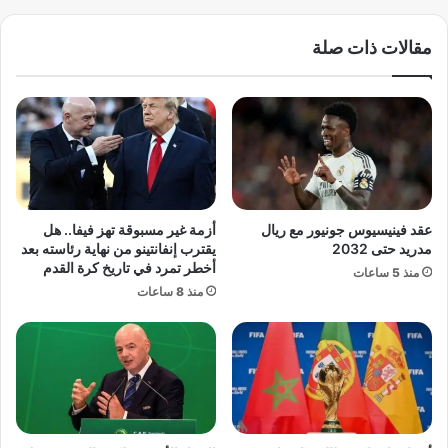
ل
ا
ت
ذ
مقالات ذات صلة
ف
و
ص
ل
ي
ا
ل
ا
:
ل
د
ع
ل
ب
ي
د
ل
و
عقد فينيسيوس جونيور مع ريال
أزمة غير مسبوقة تهز فيفا.. هل
ا
ا
مدريد حتى 2032
يقترب إنفانتينو من نهاية رئاسته بعد
ل
ل
أخطر تمرد في تاريخ كرة القدم
منذ 5 ساعات
ح
ش
منذ 8 ساعات
ا
ي
ج
ط
ق
ا
ب
ن
ل
؟
ا
ح
ل
ل
س
ا