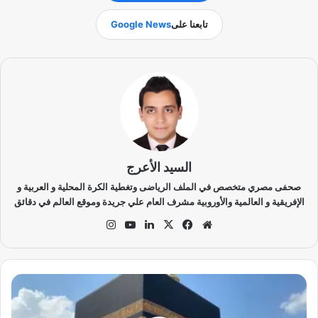
تابعنا على
Google News
السيد الأعرج
صحفى مصري متخصص في الملف الرياضى وتغطية الكرة المحلية و العربية و
الإفريقية و العالمية والأوروبية مشرف العام علي جريدة وموقع العالم في دقائق
موق
في
‫X
لينك
‫Yo
انس
ع
سب
دإن
uT
تقر
الوي
وك
ub
ام
ب
e
أ
ن
و