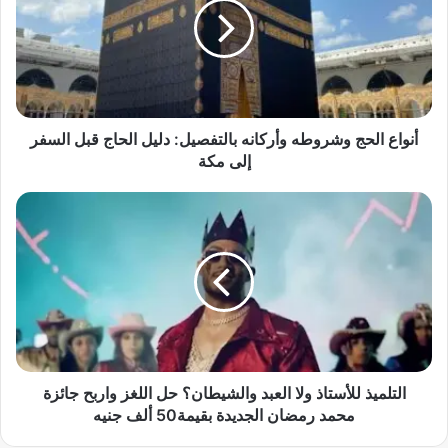
ا
ع
ا
ل
ح
ج
و
أنواع الحج وشروطه وأركانه بالتفصيل: دليل الحاج قبل السفر
ش
إلى مكة
ر
و
ا
ط
ل
ه
ت
و
ل
أ
م
ر
ي
ك
ذ
ا
ل
ن
ل
ه
أ
التلميذ للأستاذ ولا العبد والشيطان؟ حل اللغز واربح جائزة
ب
س
محمد رمضان الجديدة بقيمة50 ألف جنيه
ا
ت