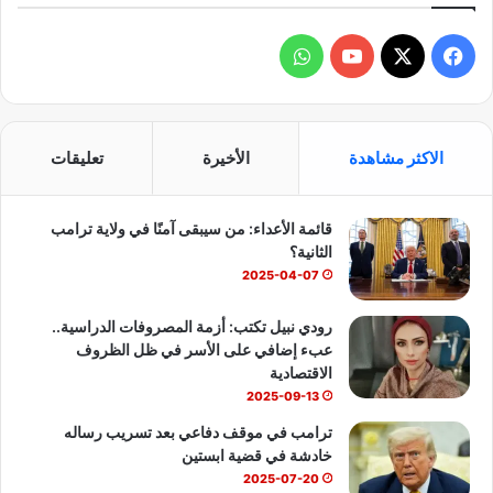
ي
ه
ف
و
ي
X
Y
ا
س
o
ت
الاكثر مشاهدة
الأخيرة
تعليقات
ب
u
س
قائمة الأعداء: من سيبقى آمنًا في ولاية ترامب
و
T
ا
الثانية؟
ك
u
ب
2025-04-07
b
رودي نبيل تكتب: أزمة المصروفات الدراسية..
عبء إضافي على الأسر في ظل الظروف
e
الاقتصادية
2025-09-13
ترامب في موقف دفاعي بعد تسريب رساله
خادشة في قضية ابستين
2025-07-20