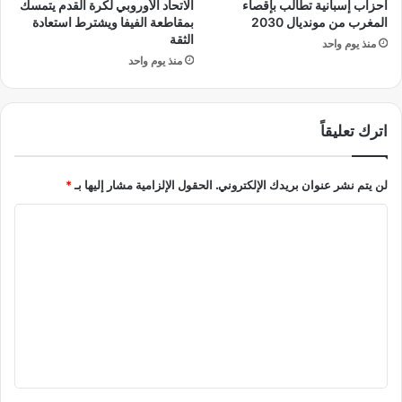
أحزاب إسبانية تطالب بإقصاء
الاتحاد الأوروبي لكرة القدم يتمسك
ف
ل
المغرب من مونديال 2030
بمقاطعة الفيفا ويشترط استعادة
ر
ل
الثقة
منذ يوم واحد
إ
غ
منذ يوم واحد
ل
ز
ى
و
م
ا
ك
اترك تعليقاً
ر
ة
ب
ح
لن يتم نشر عنوان بريدك الإلكتروني.
الحقول الإلزامية مشار إليها بـ
*
ج
ا
ا
ئ
ز
ل
ة
ت
م
ع
ح
م
ل
د
ي
ر
م
ق
ض