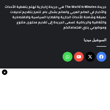
جريدة The World in Minutes
هي جريدة إخبارية تهتم بتغطية الأحداث
والأخبار في العالم العربي والعالم بشكل عام. تتميز بتقديم تحليلات
عميقة وشاملة للأحداث الجارية والقضايا السياسية والاقتصادية
والثقافية والرياضية. تسعى الجريدة إلى تقديم محتوى متنوع
وموضوعي يلبي اهتماماتكم
السوشيل ميديا
فيسبوك
‫X
‫YouTube
واتساب
×
سياسة الخصوصية
من نحن
اتصل بنا
انضم الينا