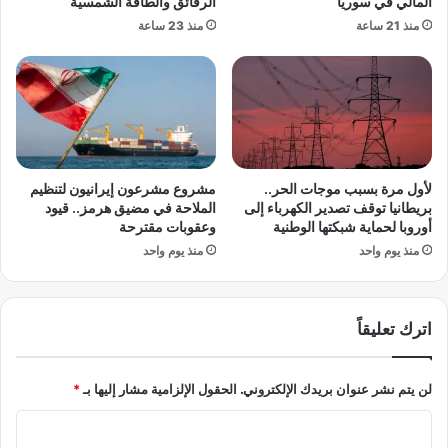
المالي في سوريا
الرقائق والطاقة الشمسية
م
ي
منذ 21 ساعة
منذ 23 ساعة
ا
ه
ي
ا
ة
ل
أ
م
ن
ص
ا
ر
ب
ي
ي
ف
لأول مرة بسبب موجات الحر..
مشروع مشرعون إيرانيون لتنظيم
ب
ي
بريطانيا توقف تصدير الكهرباء إلى
الملاحة في مضيق هرمز.. قيود
ا
ب
أوروبا لحماية شبكتها الوطنية
وعقوبات مقترحة
ل
د
منذ يوم واحد
منذ يوم واحد
ط
ا
ا
ي
ق
ة
ة
اترك تعليقاً
ت
ع
ا
لن يتم نشر عنوان بريدك الإلكتروني.
الحقول الإلزامية مشار إليها بـ
*
م
ل
ا
ا