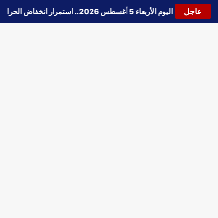
عاجل
🔵
حالة الطقس اليوم الأربعاء 5 أغسطس 2026.. استمرار انخفاض الحرارة وتحذيرات من الشبورة واضطراب الملاحة