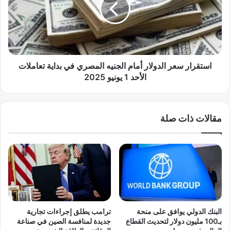
ح
ر
ر
ا
ب
ر
ا
س
ل
ع
أ
ر
استقرار سعر الدولار أمام الجنيه المصري في بداية تعاملات
ه
ا
الأحد 1 يونيو 2025
ل
ل
ي
د
ة
و
مقالات ذات صلة
ف
ل
ي
ا
م
ر
ي
أ
ا
م
ن
ا
م
م
ا
ا
ر
ل
البنك الدولي يوافق على منحة
ترامب يطلق إجراءات تجارية
ل
ج
بـ100 مليون دولار لتحديث القطاع
جديدة لمنافسة الصين في صناعة
ح
ن