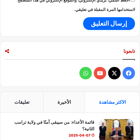
احفظ اسمي، بريدي الإلكتروني، والموقع الإلكتروني في هذا المتصفح
لاستخدامها المرة المقبلة في تعليقي.
تابعونا
ف
و
ي
X
Y
ا
س
o
ت
الاكثر مشاهدة
الأخيرة
تعليقات
ب
u
س
قائمة الأعداء: من سيبقى آمنًا في ولاية ترامب
و
T
ا
الثانية؟
ك
u
ب
2025-04-07