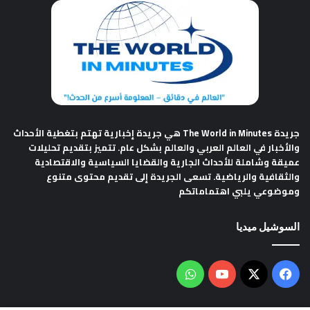
جريدة The World in Minutes
هي جريدة إخبارية تهتم بتغطية الأحداث
والأخبار في العالم العربي والعالم بشكل عام. تتميز بتقديم تحليلات
عميقة وشاملة للأحداث الجارية والقضايا السياسية والاقتصادية
والثقافية والرياضية. تسعى الجريدة إلى تقديم محتوى متنوع
وموضوعي يلبي اهتماماتكم
السوشيل ميديا
فيسبوك
‫X
‫YouTube
واتساب