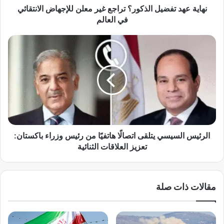
ف
نهاية عهد تفضيل الذكور؟ تراجع غير معلن للإجهاض الانتقائي
ض
في العالم
ي
ل
ا
ا
ل
ل
ر
ذ
ئ
ك
ي
و
س
ر
ا
؟
ل
ت
س
ر
ي
الرئيس السيسي يتلقى اتصالًا هاتفيًا من رئيس وزراء باكستان:
ا
س
تعزيز العلاقات الثنائية
ج
ي
ع
ي
غ
ت
مقالات ذات صلة
ي
ل
ر
ق
م
ى
ع
ا