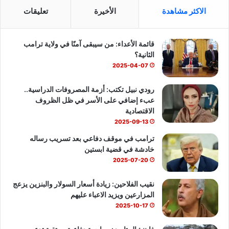
س
o
ت
الاكثر مشاهدة
الأخيرة
تعليقات
ب
u
س
قائمة الأعداء: من سيبقى آمنًا في ولاية ترامب
و
T
ا
الثانية؟
ك
u
ب
2025-04-07
b
رودي نبيل تكتب: أزمة المصروفات الدراسية..
عبء إضافي على الأسر في ظل الظروف
e
الاقتصادية
2025-09-13
ترامب في موقف دفاعي بعد تسريب رساله
خادشة في قضية ابستين
2025-07-20
نقيب الفلاحين: زيادة أسعار السولار والبنزين يزعج
المزارعين ويزيد الاعباء عليهم
2025-10-17