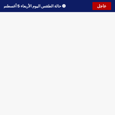
عاجل
🔵
حالة الطقس اليوم الأربعاء 5 أغسطس 2026.. استمرار انخفاض الحرارة وتحذيرات من الشبورة واضطراب الملاحة