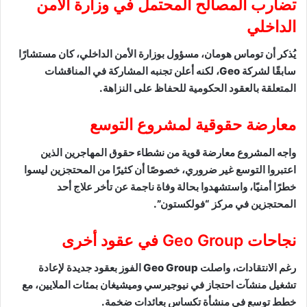
تضارب المصالح المحتمل في وزارة الأمن
الداخلي
يُذكر أن توماس هومان، مسؤول بوزارة الأمن الداخلي، كان مستشارًا
سابقًا لشركة Geo، لكنه أعلن تجنبه المشاركة في المناقشات
المتعلقة بالعقود الحكومية للحفاظ على النزاهة.
معارضة حقوقية لمشروع التوسع
واجه المشروع معارضة قوية من نشطاء حقوق المهاجرين الذين
اعتبروا التوسع غير ضروري، خصوصًا أن كثيرًا من المحتجزين ليسوا
خطرًا أمنيًا، واستشهدوا بحالة وفاة ناجمة عن تأخر علاج أحد
المحتجزين في مركز “فولكستون”.
نجاحات Geo Group في عقود أخرى
رغم الانتقادات، واصلت Geo Group الفوز بعقود جديدة لإعادة
تشغيل منشآت احتجاز في نيوجيرسي وميشيغان بمئات الملايين، مع
خطط توسع في منشأة تكساس بعائدات ضخمة.