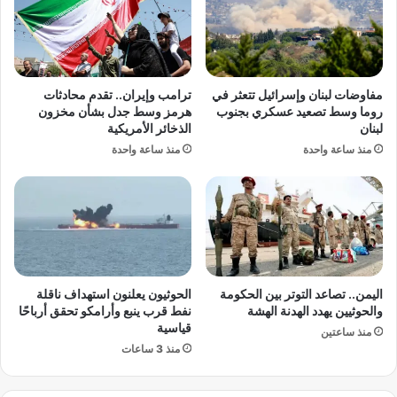
ل
ت
ن
ص
ل
ا
ل
لً
إ
ا
مفاوضات لبنان وإسرائيل تتعثر في
ترامب وإيران.. تقدم محادثات
ج
ه
روما وسط تصعيد عسكري بجنوب
هرمز وسط جدل بشأن مخزون
ه
ا
لبنان
الذخائر الأمريكية
ا
ت
منذ ساعة واحدة
منذ ساعة واحدة
ض
ف
ا
يً
ل
ا
ا
م
ن
ن
ت
ر
ق
ئ
ا
ي
اليمن.. تصاعد التوتر بين الحكومة
الحوثيون يعلنون استهداف ناقلة
ئ
س
والحوثيين يهدد الهدنة الهشة
نفط قرب ينبع وأرامكو تحقق أرباحًا
ي
و
قياسية
منذ ساعتين
ف
ز
منذ 3 ساعات
ي
ر
ا
ا