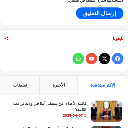
لاستخدامها المرة المقبلة في تعليقي.
تابعونا
ف
و
ي
X
Y
ا
س
o
ت
الاكثر مشاهدة
الأخيرة
تعليقات
ب
u
س
قائمة الأعداء: من سيبقى آمنًا في ولاية ترامب
و
T
ا
الثانية؟
ك
u
ب
2025-04-07
b