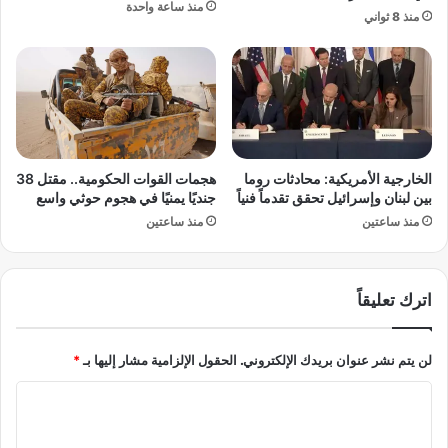
س
منذ ساعة واحدة
منذ 8 ثواني
ل
ت
ي
ق
ة
ب
ت
ل
ن
ح
ه
ز
ي
ب
ت
ا
الخارجية الأمريكية: محادثات روما
هجمات القوات الحكومية.. مقتل 38
ع
ل
بين لبنان وإسرائيل تحقق تقدماً فنياً
جنديًا يمنيًا في هجوم حوثي واسع
ا
ع
منذ ساعتين
منذ ساعتين
و
م
ن
ا
ه
ل
ا
و
اترك تعليقاً
م
ف
ع
ر
ا
ص
لن يتم نشر عنوان بريدك الإلكتروني.
الحقول الإلزامية مشار إليها بـ
*
ل
ه
ا
ا
ا
س
ل
ل
ت
ا