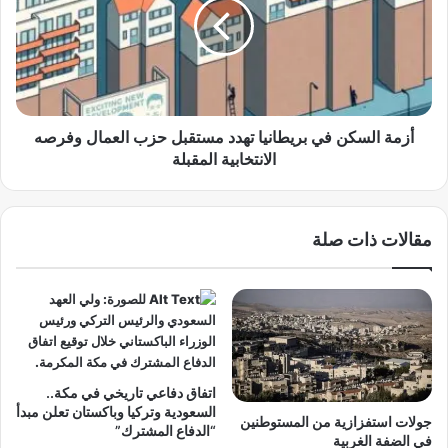
ا
ة
ل
ا
ي
ل
ا
س
:
ك
"
ن
ب
ف
أزمة السكن في بريطانيا تهدد مستقبل حزب العمال وفرصه
ا
ي
الانتخابية المقبلة
ر
ب
ا
ر
غ
ي
مقالات ذات صلة
و
ط
ن
ا
"
ن
ا
ي
ل
ا
إ
ت
س
ه
ر
د
اتفاق دفاعي تاريخي في مكة..
ا
د
السعودية وتركيا وباكستان تعلن مبدأ
جولات استفزازية من المستوطنين
ئ
م
“الدفاع المشترك”
في الضفة الغربية
ي