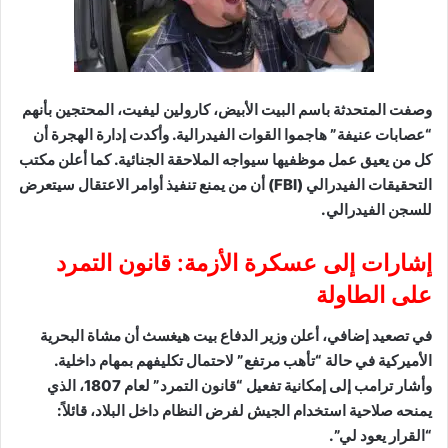
وصفت المتحدثة باسم البيت الأبيض، كارولين ليفيت، المحتجين بأنهم
“عصابات عنيفة” هاجموا القوات الفيدرالية. وأكدت إدارة الهجرة أن
كل من يعيق عمل موظفيها سيواجه الملاحقة الجنائية. كما أعلن مكتب
التحقيقات الفيدرالي (FBI) أن من يمنع تنفيذ أوامر الاعتقال سيتعرض
للسجن الفيدرالي.
إشارات إلى عسكرة الأزمة: قانون التمرد
على الطاولة
في تصعيد إضافي، أعلن وزير الدفاع بيت هيغسث أن مشاة البحرية
الأميركية في حالة “تأهب مرتفع” لاحتمال تكليفهم بمهام داخلية.
وأشار ترامب إلى إمكانية تفعيل “قانون التمرد” لعام 1807، الذي
يمنحه صلاحية استخدام الجيش لفرض النظام داخل البلاد، قائلاً:
“القرار يعود لي”.