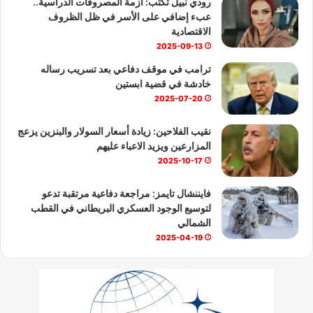
رودي نبيل تكتب: أزمة المصروفات الدراسية..
عبء إضافي على الأسر في ظل الظروف
e
الاقتصادية
2025-09-13
ترامب في موقف دفاعي بعد تسريب رساله
خادشة في قضية ابستين
2025-07-20
نقيب الفلاحين: زيادة أسعار السولار والبنزين يزعج
المزارعين ويزيد الاعباء عليهم
2025-10-17
فايننشال تايمز: مراجعة دفاعية مرتقبة تدعو
لتوسيع الوجود العسكري البريطاني في القطب
الشمالي
2025-04-19