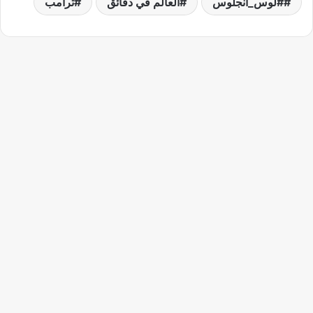
#لوس_أنجلوس
العالم في دقائق
ترامب