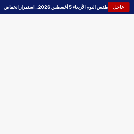
عاجل
🔵
حالة الطقس اليوم الأربعاء 5 أغسطس 2026.. استمرار انخفاض الحرارة وتحذيرات من الشبورة واضطراب الملاحة