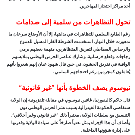
أحد مراكز احتجاز المهاجرين.
تحول التظاهرات من سلمية إلى صدامات
رغم الطابع السلمي للتظاهرات في بدايتها، إلا أن الأوضاع سرعان ما
تدهورت خلال النهار. استخدمت الشرطة الغاز المسيل للدموع
والرصاص المطاطي لتفريق المتظاهرين، متهمة بعضهم برمي
زجاجات وقطع خرسانية. وشارك عناصر الحرس الوطني بملابسهم
الواقية في تفريق الحشود، في حين قال شهود عيان إنهم شعروا بأنهم
يُعامَلون كمجرمين رغم احتجاجهم السلمي.
نيوسوم يصف الخطوة بأنها “غير قانونية”
قال حاكم كاليفورنيا، غافين نيوسوم، في مقابلة تلفزيونية إن الولاية
ستقاضي الحكومة الفيدرالية بسبب نشر الحرس الوطني دون
التنسيق مع سلطات الولاية، معتبراً ذلك “غير قانوني وغير أخلاقي”.
وأضاف أن هذا الإجراء يمثل تعدياً صارخاً على سيادة الولاية وقدرتها
على إدارة شؤونها الداخلية.