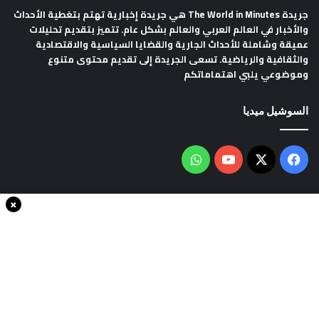
جريدة The World in Minutes
هي جريدة إخبارية تهتم بتغطية الأحداث
والأخبار في العالم العربي والعالم بشكل عام. تتميز بتقديم تحليلات
عميقة وشاملة للأحداث الجارية والقضايا السياسية والاقتصادية
والثقافية والرياضية. تسعى الجريدة إلى تقديم محتوى متنوع
وموضوعي يلبي اهتماماتكم
السوشيل ميديا
فيسبوك
‫X
‫YouTube
واتساب
×
سياسة الخصوصية
من نحن
اتصل بنا
انضم الينا