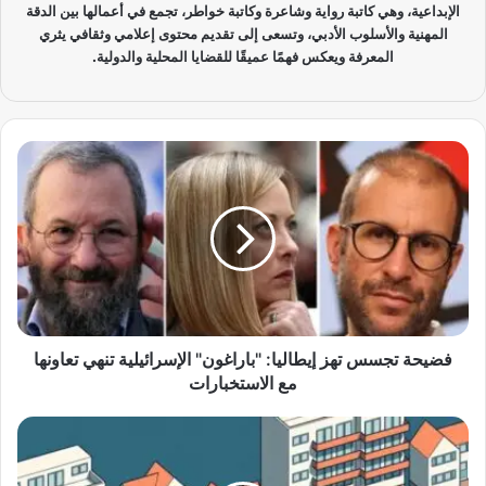
الإبداعية، وهي كاتبة رواية وشاعرة وكاتبة خواطر، تجمع في أعمالها بين الدقة
المهنية والأسلوب الأدبي، وتسعى إلى تقديم محتوى إعلامي وثقافي يثري
المعرفة ويعكس فهمًا عميقًا للقضايا المحلية والدولية.
ف
ض
ي
ح
ة
ت
ج
س
س
ت
فضيحة تجسس تهز إيطاليا: "باراغون" الإسرائيلية تنهي تعاونها
ه
مع الاستخبارات
ز
إ
أ
ي
ز
ط
م