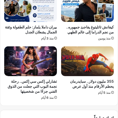
ا
س
ت
ب
ج
ا
م
ن
ا
ي
كيفانش تاتليتوغ يفاجئ جمهوره..
بيران داملا يلماز: حلم الطفولة وثقة
ع
ا
من نجم الدراما إلى عالم الطهي
الجمال يشعلان الجدل
ي
:
منذ يومين
منذ 3 أيام
ة
ط
و
ق
ح
س
ظ
ا
ر
ج
ت
ت
ج
م
و
ا
355 مليون دولار.. سبايدرمان
تشارلي إكس سي إكس.. رحلة
ل
ع
يحطم الأرقام منذ أول عرض
نجمة البوب التي جعلت من الذوق
و
ي
الفني جزءًا من شخصيتها
منذ 5 أيام
ا
ي
منذ 6 أيام
ن
و
ت
ا
ق
ج
ا
ه