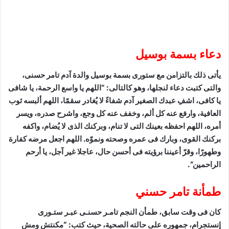
دعاء بسمة بوسيل
يأتى ذلك بالتزامن مع ستورى بسمة بوسيل والدة آدم تامر حسنى،
والتى كتبت دعاء لنجلها، وهو كالتالى: “اللهم يا واسع الرحمة، يا شافى
يا كافى، اشفِ عبدك الصغير آدم شفاءً لا يُغادر سقمًا، اللهم ألبسه ثوب
العافية، وارفع عنه كل ألم، وخفف عنه كل وجع، واشرح صدره، ويسر
أمره، اللهم احفظه بعينك التى لا تنام، وبركنك الذى لا يُضام، واكفه
بركنك القوى، وبارك فى عمره وصحته ونموّه. اللهم اجعل مرضه کفارة
وطهورًا، وقرّ أعيننا برؤيته فى أحسن حال، عاجلا غير آجل، يا أرحم
الراحمين”.
طمأنة تامر حسني
كان فى وقت سابق، طمأن النجم تامـر حسنـى عبـر ستـورى
إنستجرام، جمهوره على حالته الصحية، حيث كتب: “مكنتش ومش