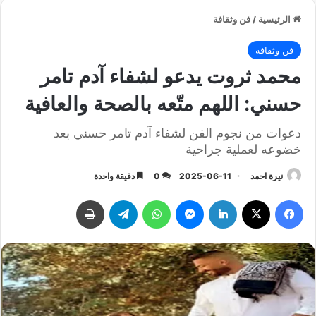
الرئيسية
/
فن وثقافة
فن وثقافة
محمد ثروت يدعو لشفاء آدم تامر
حسني: اللهم متّعه بالصحة والعافية
دعوات من نجوم الفن لشفاء آدم تامر حسني بعد
خضوعه لعملية جراحية
نيرة احمد
2025-06-11
0
دقيقة واحدة
فيسبوك
‫X
لينكدإن
ماسنجر
واتساب
تيلقرام
طباعة