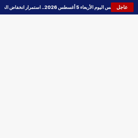
عاجل
🔵
حالة الطقس اليوم الأربعاء 5 أغسطس 2026.. استمرار انخفاض الحرارة وتحذيرات من الشبورة واضطراب الملاحة