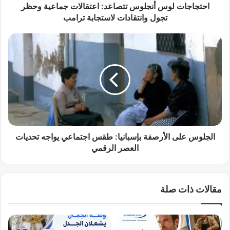
و
احتجاجات لوس أنجلوس تتصاعد: اعتقالات جماعية وحظر
س
تجول وانتقادات لاستجابة ترامب
أ
ن
ا
ج
ل
ل
ج
و
ل
س
و
ت
س
ت
ع
ص
ل
ا
ى
ع
ا
الجلوس على الأرصفة بإسبانيا: طقس اجتماعي يواجه تحديات
د
ل
العصر الرقمي
:
أ
ا
ر
ع
ص
مقالات ذات صلة
ت
ف
ق
ة
ا
ب
ل
إ