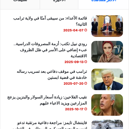
ب
u
س
قائمة الأعداء: من سيبقى آمنًا في ولاية ترامب
و
T
ا
الثانية؟
ك
u
ب
2025-04-07
b
رودي نبيل تكتب: أزمة المصروفات الدراسية..
عبء إضافي على الأسر في ظل الظروف
e
الاقتصادية
2025-09-13
ترامب في موقف دفاعي بعد تسريب رساله
خادشة في قضية ابستين
2025-07-20
نقيب الفلاحين: زيادة أسعار السولار والبنزين يزعج
المزارعين ويزيد الاعباء عليهم
2025-10-17
فايننشال تايمز: مراجعة دفاعية مرتقبة تدعو
لتوسيع الوجود العسكري البريطاني في القطب