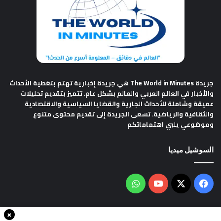
جريدة The World in Minutes
هي جريدة إخبارية تهتم بتغطية الأحداث
والأخبار في العالم العربي والعالم بشكل عام. تتميز بتقديم تحليلات
عميقة وشاملة للأحداث الجارية والقضايا السياسية والاقتصادية
والثقافية والرياضية. تسعى الجريدة إلى تقديم محتوى متنوع
وموضوعي يلبي اهتماماتكم
السوشيل ميديا
فيسبوك
‫X
‫YouTube
واتساب
×
سياسة الخصوصية