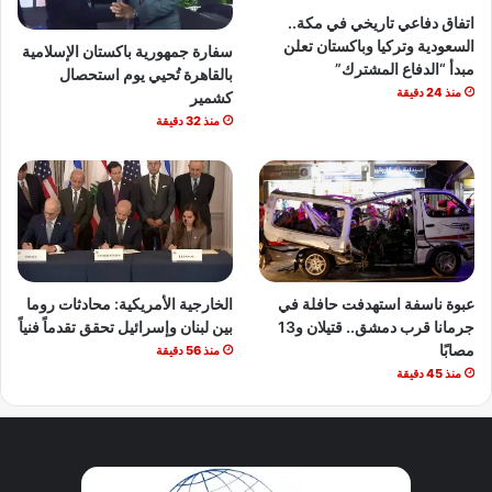
اتفاق دفاعي تاريخي في مكة..
السعودية وتركيا وباكستان تعلن
سفارة جمهورية باكستان الإسلامية
مبدأ “الدفاع المشترك”
بالقاهرة تُحيي يوم استحصال
منذ 24 دقيقة
كشمير
منذ 32 دقيقة
عبوة ناسفة استهدفت حافلة في
الخارجية الأمريكية: محادثات روما
جرمانا قرب دمشق.. قتيلان و13
بين لبنان وإسرائيل تحقق تقدماً فنياً
مصابًا
منذ 56 دقيقة
منذ 45 دقيقة