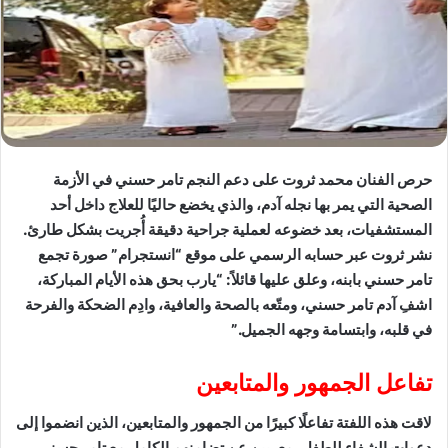
حرص الفنان محمد ثروت على دعم النجم تامر حسني في الأزمة
الصحية التي يمر بها نجله آدم، والذي يخضع حاليًا للعلاج داخل أحد
المستشفيات، بعد خضوعه لعملية جراحية دقيقة أُجريت بشكل طارئ.
نشر ثروت عبر حسابه الرسمي على موقع “انستجرام” صورة تجمع
تامر حسني بابنه، وعلق عليها قائلاً: “يارب بحق هذه الأيام المباركة،
اشفِ آدم تامر حسني، ومتّعه بالصحة والعافية، وادِم الضحكة والفرحة
في قلبه، وابتسامة وجهه الجميل.”
تفاعل الجمهور والمتابعين
لاقت هذه اللفتة تفاعلًا كبيرًا من الجمهور والمتابعين، الذين انضموا إلى
دعوات الشفاء للطفل، معربين عن تضامنهم الكامل مع تامر حسني