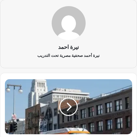
نيرة احمد
نيرة أحمد صحفية مصرية تحت التدريب
ا
ح
ت
ج
ا
ج
ا
ت
ل