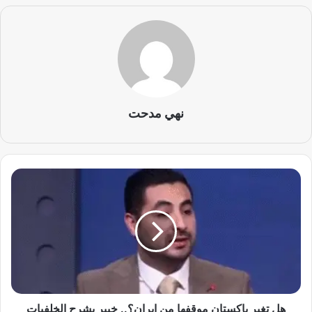
نهي مدحت
ه
ل
ت
غ
ي
ر
ب
ا
ك
س
هل تغير باكستان موقفها من إيران؟.. خبير يشرح الخلفيات