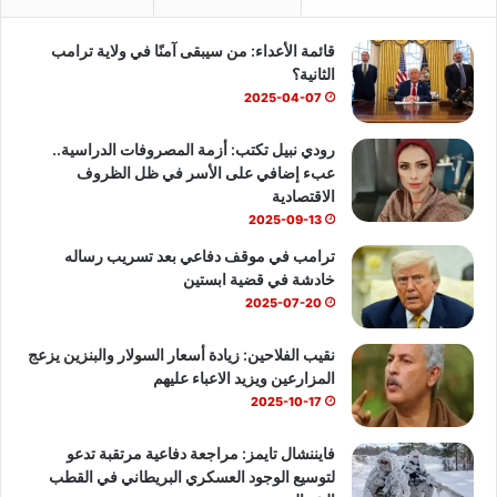
ب
u
س
قائمة الأعداء: من سيبقى آمنًا في ولاية ترامب
و
T
ا
الثانية؟
ك
u
ب
2025-04-07
b
رودي نبيل تكتب: أزمة المصروفات الدراسية..
عبء إضافي على الأسر في ظل الظروف
e
الاقتصادية
2025-09-13
ترامب في موقف دفاعي بعد تسريب رساله
خادشة في قضية ابستين
2025-07-20
نقيب الفلاحين: زيادة أسعار السولار والبنزين يزعج
المزارعين ويزيد الاعباء عليهم
2025-10-17
فايننشال تايمز: مراجعة دفاعية مرتقبة تدعو
لتوسيع الوجود العسكري البريطاني في القطب