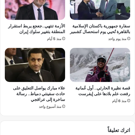
ي
ت
ر
ض
ي
ر
ش
ب
​سفارة جمهورية باكستان الإسلامية
الأزمة تنتهي..جعجع يربط استقرار
ر
إ
بالقاهرة تُحيي يوم استحصال كشمير
المنطقة بتغيير سلوك إيران
ح
س
منذ يوم واحد
منذ 5 أيام
ا
ر
ل
ا
خ
ئ
ل
ي
ف
ل
ي
ب
ا
و
ت
ا
قصة نظيرة الحارثي.. أول عُمانية
علاء مبارك يواصل التعليق على
و
ب
رفعت علم بلادها على إيفرست
حادث سفينتي دمياط.. رسالة
ا
ل
ساخرة إلى عراقجي
منذ 6 أيام
ل
م
منذ أسبوع واحد
ت
ن
ح
ا
د
ل
ي
ص
اترك تعليقاً