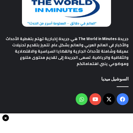
جريدة The World in Minutes
هي جريدة إخبارية تهتم بتغطية الأحداث
والأخبار في العالم العربي والعالم بشكل عام. تتميز بتقديم تحليلات
عميقة وشاملة للأحداث الجارية والقضايا السياسية والاقتصادية
والثقافية والرياضية. تسعى الجريدة إلى تقديم محتوى متنوع
وموضوعي يلبي اهتماماتكم
السوشيل ميديا
فيسبوك
‫X
‫YouTube
واتساب
×
سياسة الخصوصية
من نحن