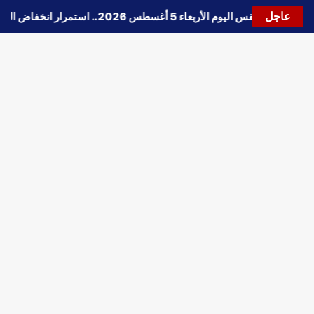
عاجل
🔵
حالة الطقس اليوم الأربعاء 5 أغسطس 2026.. استمرار انخفاض الحرارة وتحذيرات من الشبورة واضطراب الملاحة