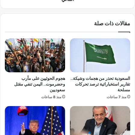
ا
ى
ن
ا
ا
ل
مقالات ذات صلة
ت
ر
ا
ح
ل
ي
ط
ل
ب
.
ي
.
ة
و
ل
إ
خ
ن
السعودية تحذر من هجمات وشيكة..
هجوم الحوثيين على مأرب
د
ب
تقارير استخباراتية ترصد تحركات
وحضرموت.. اليمن تنفي مقتل
م
ي
مسلحة
سعوديين
ة
ي
منذ 7 ساعات
منذ 8 ساعات
م
ر
ر
ب
ش
ط
ح
ا
ي
ل
م
م