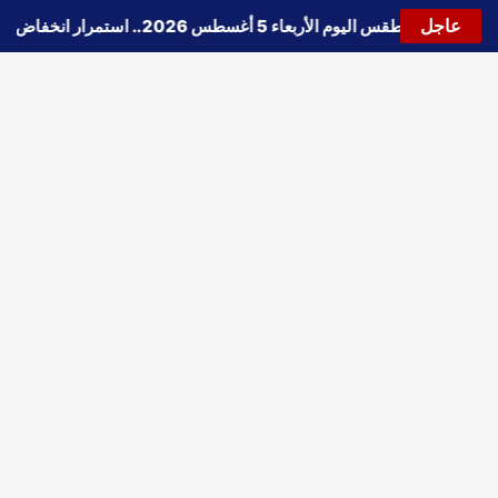
عاجل
🔵
حالة الطقس اليوم الأربعاء 5 أغسطس 2026.. استمرار انخفاض الحرارة وتحذيرات من الشبورة واضطراب الملاحة