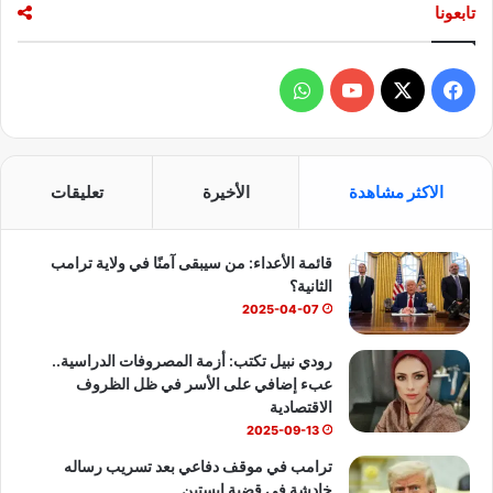
تابعونا
ف
و
ي
X
Y
ا
س
o
ت
الاكثر مشاهدة
الأخيرة
تعليقات
ب
u
س
قائمة الأعداء: من سيبقى آمنًا في ولاية ترامب
و
T
ا
الثانية؟
ك
u
ب
2025-04-07
b
رودي نبيل تكتب: أزمة المصروفات الدراسية..
عبء إضافي على الأسر في ظل الظروف
e
الاقتصادية
2025-09-13
ترامب في موقف دفاعي بعد تسريب رساله
خادشة في قضية ابستين