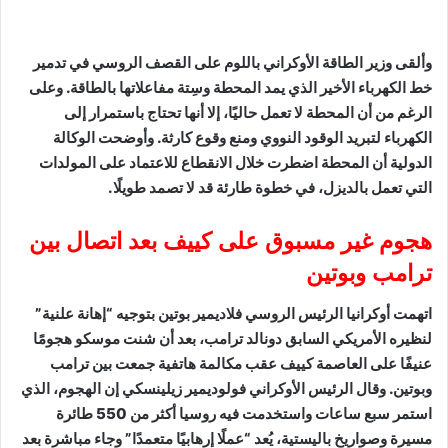
وألقى وزير الطاقة الأوكراني باللوم على القصف الروسي في تدمير
خط الكهرباء الأخير الذي يمد المحطة وسِتة مفاعلاتها بالطاقة. وعلى
الرغم من أن المحطة لا تعمل حاليًا، إلا أنها تحتاج باستمرار إلى
الكهرباء لتبريد الوقود النووي ومنع وقوع كارثة. وأوضحت الوكالة
الدولية أن المحطة اضطرت خلال الانقطاع للاعتماد على المولدات
التي تعمل بالديزل، في خطوة طارئة قد لا تصمد طويلًا.
هجوم غير مسبوق على كييف بعد اتصال بين
ترامب وبوتين
اتهمت أوكرانيا الرئيس الروسي فلاديمير بوتين بتوجيه “إهانة علنية”
لنظيره الأمريكي السابق دونالد ترامب، بعد أن شنت موسكو هجومًا
عنيفًا على العاصمة كييف عقب مكالمة هاتفية جمعت بين ترامب
وبوتين. وقال الرئيس الأوكراني فولوديمير زيلينسكي إن الهجوم، الذي
استمر سبع ساعات واستخدمت فيه روسيا أكثر من 550 طائرة
مسيرة وصواريخ باليستية، يُعد “عملًا إرهابيًا متعمدًا” وجاء مباشرة بعد