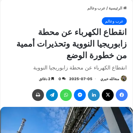
الرئيسية
/
عرب وعالم
عرب وعالم
انقطاع الكهرباء عن محطة
زابوريجيا النووية وتحذيرات أممية
من خطورة الوضع
انقطاع الكهرباء عن محطة زابوريجيا النووية
منةالله خيري
2025-07-05
0
2 دقائق
فيسبوك
‫X
لينكدإن
ماسنجر
واتساب
تيلقرام
طباعة