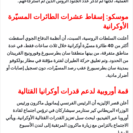
العملية، لكنها لم تذكر عدد الجنود الروس الذين تم استرجاعهم.
موسكو: إسقاط عشرات الطائرات المسيّرة
الأوكرانية
أعلنت السلطات الروسية، السبت، أن أنظمة الدفاع الجوي أسقطت
أكثر من 40 طائرة مسيّرة أوكرانية خلال ثلاث ساعات فقط، في عدة
مناطق متفرقة، من بينها منطقتا سان بطرسبورغ وفورونيج القريبتان
من الحدود. وتم تعليق حركة الطيران لفترة مؤقتة في مطار بولكوفو
بمدينة سان بطرسبورغ عقب رصد المسيّرات، دون تسجيل إصابات أو
أضرار مادية.
قمة أوروبية لدعم قدرات أوكرانيا القتالية
أعلن قصر الإليزيه أن الرئيس الفرنسي إيمانويل ماكرون ورئيس
الوزراء البريطاني كير ستارمر سيشاركان في ترؤس اجتماع لقادة
أوروبا عبر الفيديو، لبحث سبل تعزيز القدرات القتالية الأوكرانية. ويأتي
الاجتماع بالتزامن مع زيارة ماكرون المرتقبة إلى لندن الأسبوع
المقبل.