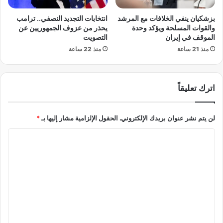
ج
و
ل
ا
بزشكيان ينفي الخلافات مع المرشد
انتخابات التجديد النصفي.. ترامب
س
ف
والقوات المسلحة ويؤكد وحدة
يحذر من عزوف الجمهوريين عن
ا
ق
الموقف في إيران
التصويت
ل
ة
منذ 21 ساعة
منذ 22 ساعة
ش
ب
ي
ا
و
ل
خ
اترك تعليقاً
م
ق
ا
لن يتم نشر عنوان بريدك الإلكتروني.
الحقول الإلزامية مشار إليها بـ
*
ب
ل
ا
ا
ل
ل
م
ت
ا
ع
ل
ي
ل
ي