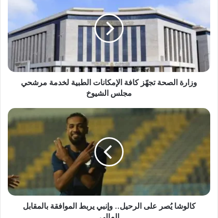
ا
ر
ة
ا
ل
ص
ح
ة
وزارة الصحة تجهّز كافة الإمكانات الطبية لخدمة مرشحي
ت
مجلس الشيوخ
ج
هّ
ك
ز
ا
ك
ل
ا
و
ف
ش
ة
ا
ا
يُ
ل
ص
إ
ر
م
ع
كالوشا يُصر على الرحيل.. وإنبي يربط الموافقة بالمقابل
ك
ل
المالي