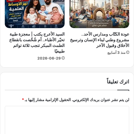
ل
ا
ـ
ء
«
و
س
ض
ك
ب
عودة الكتّاب ومدارس الأحد..
السيد الأعرج يكتب | معجزة طبية
ن
ط
مشروع وطني لبناء الإنسان وترسيخ
تحيّر الأطباء.. أم شُخّصت بانقطاع
ل
م
الأخلاق وقبول الآخر
الطمث المبكر تنجب ثلاثة توائم
ك
ل
طبيعيًا
منذ 3 أسابيع
ل
ا
2026-06-29
ا
ي
ل
ي
م
ن
ص
اترك تعليقاً
ا
ر
ل
ي
ج
لن يتم نشر عنوان بريدك الإلكتروني.
الحقول الإلزامية مشار إليها بـ
*
ي
ن
ن
ي
ا
7
ه
»
ا
ل
ل
ت
ت
م