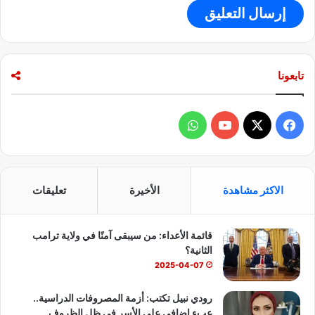
تابعونا
ف
و
ي
X
Y
ا
س
o
ت
الاكثر مشاهدة
الأخيرة
تعليقات
ب
u
س
قائمة الأعداء: من سيبقى آمنًا في ولاية ترامب
و
T
ا
الثانية؟
ك
u
ب
2025-04-07
b
رودي نبيل تكتب: أزمة المصروفات الدراسية..
عبء إضافي على الأسر في ظل الظروف