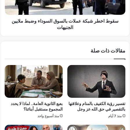
ة
ط
ا
ر
ل
ش
ت
ب
سقوط اخطر شبكة عملات بالسوق السوداء وضبط ملايين
ق
ك
الجنيهات
د
ة
ي
ع
م
م
مقالات ذات صلة
ع
ل
ل
ا
ى
ت
ا
ب
ل
ا
ط
ل
ر
س
ح
و
ا
ق
تفسير رؤية الكفيف بالمنام وعلاقتها
بعبع الثانوية العامة.. لماذا لا يحدد
ل
ا
بالتقصير في حق الله عز وجل
المجموع مستقبل أبنائنا؟
ث
ل
منذ 7 أيام
منذ أسبوع واحد
ا
س
ن
و
ي
د