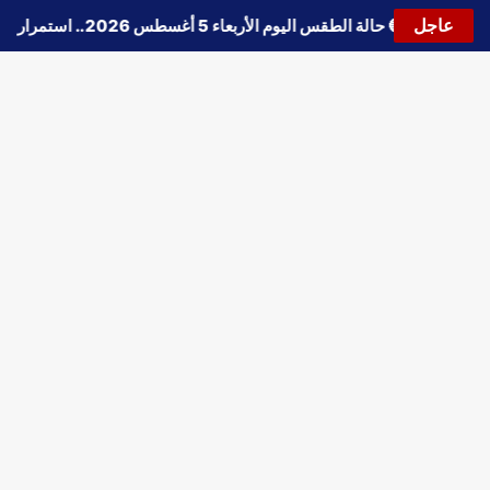
عاجل
🔵
حالة الطقس اليوم الأربعاء 5 أغسطس 2026.. استمرار انخفاض الحرارة وتحذيرات من الشبورة واضطراب الملاحة