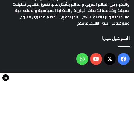
والأخبار في العالم العربي والعالم بشكل عام. تتميز بتقديم تحليلات
عميقة وشاملة للأحداث الجارية والقضايا السياسية والاقتصادية
والثقافية والرياضية. تسعى الجريدة إلى تقديم محتوى متنوع
وموضوعي يلبي اهتماماتكم
السوشيل ميديا
فيسبوك
‫X
‫YouTube
واتساب
×
سياسة الخصوصية
من نحن
اتصل بنا
انضم الينا
حقوق النشر © 2020، جميع الحقوق محفوظة لجريدةThe world in minutes