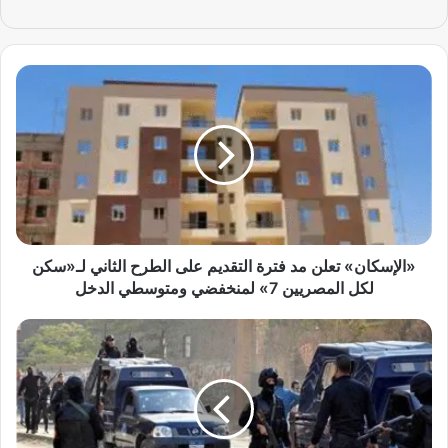
«
ا
ل
إ
س
ك
ا
ن
»
ت
«الإسكان» تعلن مد فترة التقديم على الطرح الثاني لـ«سكن
ع
لكل المصريين 7» لمنخفضي ومتوسطي الدخل
ل
ن
س
م
ق
د
و
ف
ط
ت
ا
ر
خ