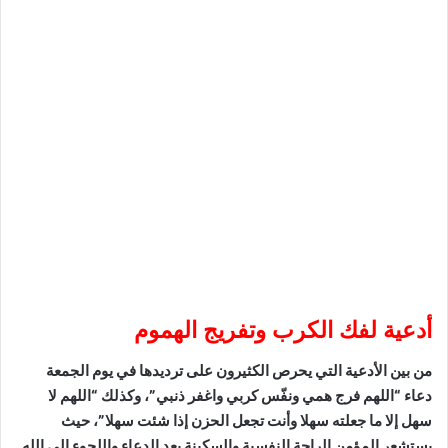
أدعية لفك الكرب وتفريج الهموم
من بين الأدعية التي يحرص الكثيرون على ترديدها في يوم الجمعة
دعاء “اللهم فرج همي ونفّس كربي واغفر ذنبي”، وكذلك “اللهم لا
سهل إلا ما جعلته سهلا وأنت تجعل الحزن إذا شئت سهلا”، حيث
يستشعر المؤمن الراحة النفسية والسكينة بعد الدعاء واللجوء إلى الله