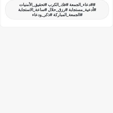
#دعاء_الجمعة #فك_الكرب #تحقيق_الأمنيات
#أدعية_مستجابة #رزق_حلال #ساعة_الاستجابة
#الجمعة_المباركة #ذكر_ودعاء