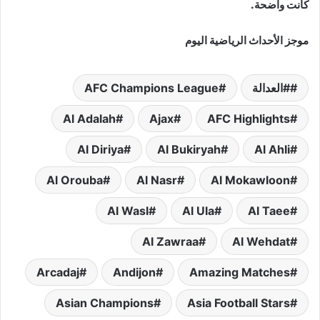
كانت واضحة.
موجز الأحداث الرياضية اليوم
#العدالة
AFC Champions League
Al Adalah
Ajax
AFC Highlights
Al Diriya
Al Bukiryah
Al Ahli
Al Orouba
Al Nasr
Al Mokawloon
Al Wasl
Al Ula
Al Taee
Al Zawraa
Al Wehdat
Arcadaj
Andijon
Amazing Matches
Asian Champions
Asia Football Stars