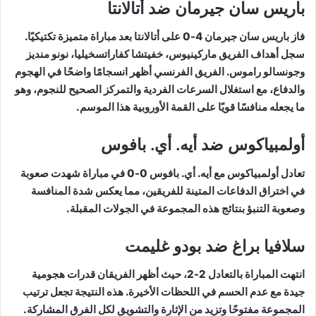
باريس سان جيرمان ضد أتالانتا
فاز باريس سان جيرمان 4-0 على أتالانتا بعد مباراة متميزة تكتيكيًا.
سجل أهداف الفريق ماركينيوس، خفيتشا كفاراتسخيليا، نونو منديز
وجونسالو راموس. الفريق الفرنسي أظهر انسجامًا واضحًا في الهجوم
والدفاع، مع استغلال السرعات الفردية والتمركز الصحيح للنجوم، وهو
ما يجعله منافسًا قويًا على القمة الأوروبية هذا الموسم.
أولمبياكوس ضد أيه. أي. بافوس
تعادل أولمبياكوس مع أيه. أي. بافوس 0-0 في مباراة شهدت صعوبة
في اختراق الدفاعات المتينة للفريقين، مما يعكس شدة المنافسة
وصعوبة التنبؤ بنتائج هذه المجموعة في الجولات المقبلة.
سلافيا براغ ضد بودو غليمت
انتهت المباراة بالتعادل 2-2، حيث أظهر الفريقان قدرات هجومية
جيدة مع عدم الحسم في اللحظات الأخيرة. هذه النتيجة تجعل ترتيب
المجموعة مفتوحًا وتزيد من الإثارة والتشويق لكل الفرق المشاركة.