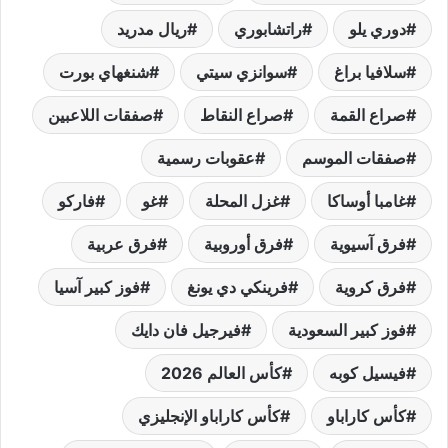
دوري يلو
راتشابوري
ريال مدريد
سلافيا براغ
سوانزي سيتي
شنغهاي بورت
صراع القمة
صراع النقاط
صفقات اللاعبين
صفقات الموسم
عقوبات رسمية
غامبا أوساكا
غزل المحلة
غو
فاركو
فرق آسيوية
فرق أوروبية
فرق عربية
فرق كروية
فرينكي دي يونغ
فوز كبير آسيا
فوز كبير السعودية
فيرجيل فان دايك
فيسيل كوبه
كأس العالم 2026
كأس كاراباو
كأس كاراباو الإنجليزي