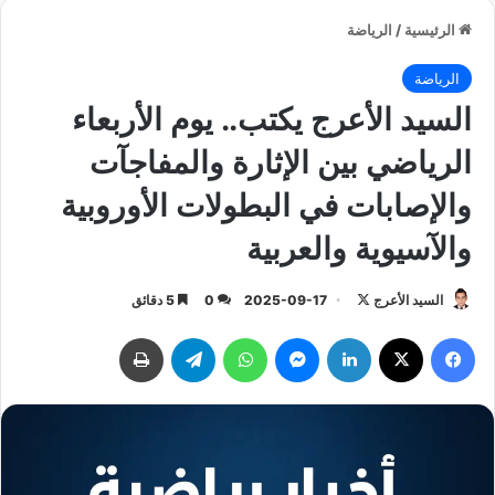
الرئيسية
/
الرياضة
الرياضة
السيد الأعرج يكتب.. يوم الأربعاء
الرياضي بين الإثارة والمفاجآت
والإصابات في البطولات الأوروبية
والآسيوية والعربية
السيد الأعرج
ت
2025-09-17
0
5 دقائق
ا
فيسبوك
‫X
لينكدإن
ماسنجر
واتساب
تيلقرام
طباعة
ب
ع
ع
ل
ى
X