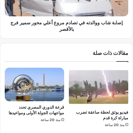
أ
ا
ر
ب
ت
و
ي
و
إصابة شاب ووالدته في تصادم مروع أعلي محور سمير فرج
ت
ا
بالأقصر
ا
ل
.
د
.
ت
مقالات ذات صلة
.
ه
أ
ف
ر
ي
س
ت
ن
ص
ا
ا
ل
د
ي
م
ق
م
قرعة الدوري المصري تحدد
ت
ر
فيديو يوثق لحظة صاعقة تضرب
مواجهات الجولة الأولى ومواعيدها
ر
و
مباراة كرة قدم
منذ 20 ساعة
ب
ع
منذ 20 ساعة
م
أ