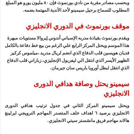
وبحسب مصادر مقربة من نادي بورنموث فإن ٨٠ مليون يورو هو المبلغ
المطلوب للسماح برحيل سيمينو لأحد الأندية المهتمة بضمه.
موقف بورنموث في الدوري الانجليزي
ويقدم بورنموث بقيادة مدربه الإسباني أندوني إيروالا مستويات مبهرة
هذا الموسم ويحتل المركز الرابع علي الرغم من بيع خط دفاعة بالكامل
فديان هويسين قلب الدفاع الذي انضم لريال مدريد ،ميلموس كركيز
الظهير الأيسر الذي انتقل الي ليفربول الإنجليزي، زباراني قلب الدفاع
الذي انتقل لبطل أوروبا باريس سان جيرمان.
سيمينو يحتل وصافة هدافي الدورى
الانجليزي
ويحتل سيمينو المركز الثاني في جدول ترتيب هدافي الدورى
الانجليزي برصيد ٦ اهداف خلف المتصدر المهاجم النرويجي ايرلينغ
هالاند مهاجم فريق مانشستر سيتي الانجليزي.