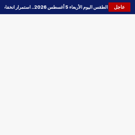
عاجل
🔵
حالة الطقس اليوم الأربعاء 5 أغسطس 2026.. استمرار انخفاض الحرارة وتحذيرات من الشبورة واضطراب الملاحة