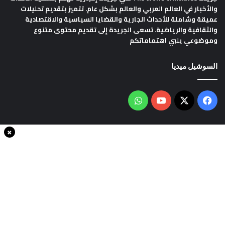
والأخبار في العالم العربي والعالم بشكل عام. تتميز بتقديم تحليلات
عميقة وشاملة للأحداث الجارية والقضايا السياسية والاقتصادية
والثقافية والرياضية. تسعى الجريدة إلى تقديم محتوى متنوع
وموضوعي يلبي اهتماماتكم
السوشيل ميديا
فيسبوك
‫X
‫YouTube
واتساب
×
سياسة الخصوصية
من نحن
اتصل بنا
انضم الينا
حقوق النشر © 2020، جميع الحقوق محفوظة لجريدةThe world in minutes