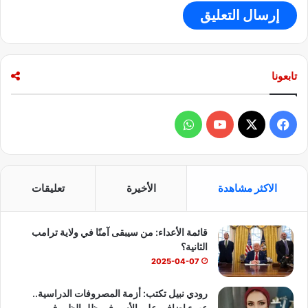
تابعونا
ف
و
ي
X
Y
ا
س
o
ت
الاكثر مشاهدة
الأخيرة
تعليقات
ب
u
س
قائمة الأعداء: من سيبقى آمنًا في ولاية ترامب
و
T
ا
الثانية؟
ك
u
ب
2025-04-07
b
رودي نبيل تكتب: أزمة المصروفات الدراسية..
عبء إضافي على الأسر في ظل الظروف