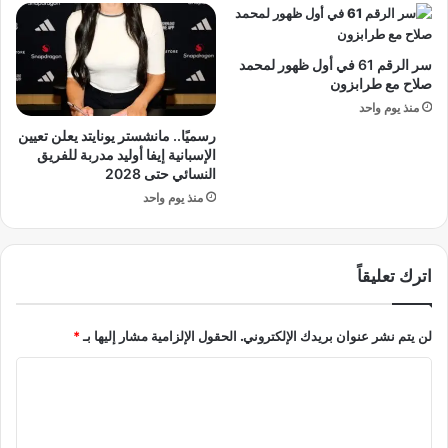
ن
ع
ت
ل
ج
ي
سر الرقم 61 في أول ظهور لمحمد
د
م
صلاح مع طرابزون
ي
ح
د
منذ يوم واحد
و
ع
ر
رسميًا.. مانشستر يونايتد يعلن تعيين
ق
س
الإسبانية إيفا أوليد مدربة للفريق
د
م
النسائي حتى 2028
س
ي
منذ يوم واحد
ا
ر
ك
ف
ا
ر
اترك تعليقاً
ج
ب
ا
لن يتم نشر عنوان بريدك الإلكتروني.
الحقول الإلزامية مشار إليها بـ
*
ل
أ
ا
ق
ل
ص
ر
ت