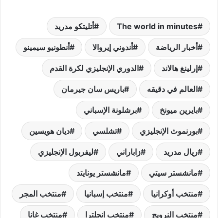
The world in minutes
أتليتكو مدريد
أخبار الرياضة
أندوني إيروالا
أنطونيو سيمينو
إرلينغ هالاند
الدوري الإنجليزي لكرة القدم
العالم في دقيقه
باريس سان جيرمان
بايرين ميونخ
برشلونة الإسباني
بورنموث الإنجليزي
تشلسي
ديان هويسين
ريال مدريد
زاباراني
ليفربول الإنجليزي
مانشستر سيتي
مانشستر يونايتد
منتخب أوكرانيا
منتخب إسبانيا
منتخب المجر
منتخب النرويج
منتخب انجلترا
منتخب غانا