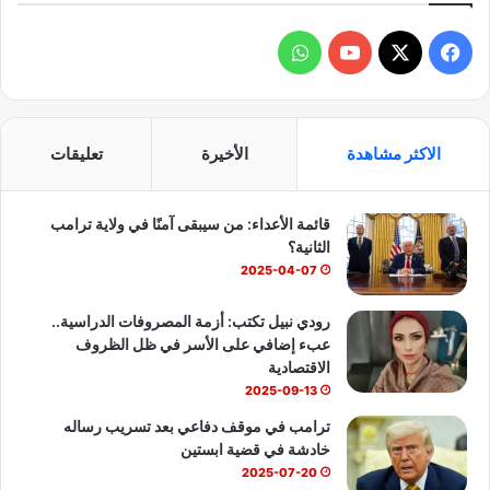
ف
و
ي
X
Y
ا
س
o
ت
الاكثر مشاهدة
الأخيرة
تعليقات
ب
u
س
قائمة الأعداء: من سيبقى آمنًا في ولاية ترامب
و
T
ا
الثانية؟
ك
u
ب
2025-04-07
b
رودي نبيل تكتب: أزمة المصروفات الدراسية..
عبء إضافي على الأسر في ظل الظروف
e
الاقتصادية
2025-09-13
ترامب في موقف دفاعي بعد تسريب رساله
خادشة في قضية ابستين
2025-07-20