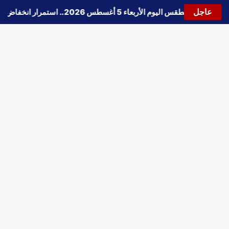
عاجل
🔵
حالة الطقس اليوم الأربعاء 5 أغسطس 2026.. استمرار انخفاض الحرارة وتحذيرات من الشبورة واضطراب الملاحة