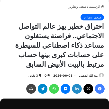
الرئيسية
/
صحف وتقارير
صحف وتقارير
اختراق خطير يهز عالم التواصل
الاجتماعي.. قراصنة يستغلون
مساعد ذكاء اصطناعي للسيطرة
على حسابات كبرى بينها حساب
مرتبط بالبيت الأبيض السابق
منة الله الصفتي
2026-06-03
0
3 دقائق
فيسبوك
‫X
لينكدإن
ماسنجر
واتساب
تيلقرام
طباعة