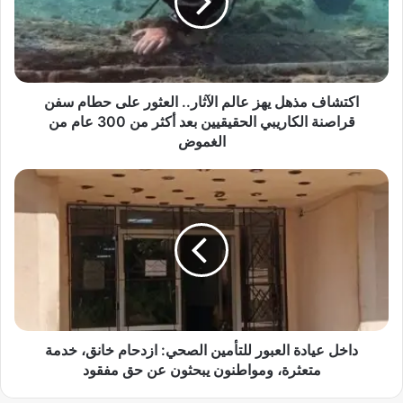
ا
ف
م
ذ
ه
ل
اكتشاف مذهل يهز عالم الآثار.. العثور على حطام سفن
ي
قراصنة الكاريبي الحقيقيين بعد أكثر من 300 عام من
ه
الغموض
ز
ع
د
ا
ا
ل
خ
م
ل
ا
ع
ل
ي
آ
ا
ث
د
ا
ة
ر
ا
داخل عيادة العبور للتأمين الصحي: ازدحام خانق، خدمة
.
ل
متعثرة، ومواطنون يبحثون عن حق مفقود
.
ع
ا