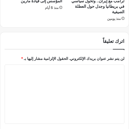
ترامب مع إيران.. وتحول سياسي
المؤسس إلى قيادة مارين
ا
خ
في بريطانيا وجدل حول العطلة
منذ 5 أيام
ل
ا
الصيفية
ك
ن
منذ يومين
ا
ق
ر
،
ي
خ
ب
اترك تعليقاً
د
ي
م
ا
ة
ل
لن يتم نشر عنوان بريدك الإلكتروني.
الحقول الإلزامية مشار إليها بـ
*
م
ح
ت
ا
ق
ع
ي
ث
ل
ق
ر
ت
ي
ة
ي
ع
،
ن
و
ل
ب
م
ي
ع
و
د
ا
ق
أ
ط