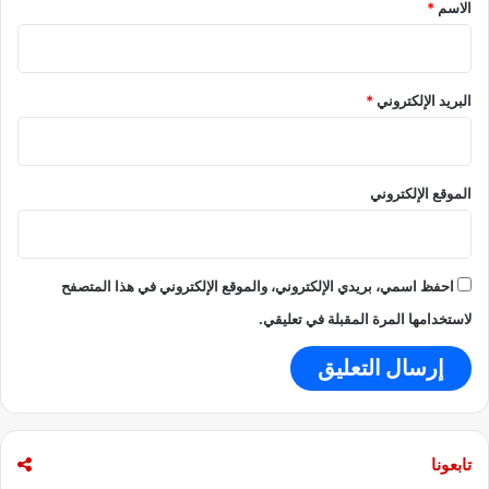
*
ك
الاسم
*
ن
ث
و
ر
ن
م
ي
ن
البريد الإلكتروني
*
ب
3
ح
0
ث
0
و
ع
الموقع الإلكتروني
ن
ا
ع
م
ن
م
ح
ن
ق
احفظ اسمي، بريدي الإلكتروني، والموقع الإلكتروني في هذا المتصفح
ا
م
لاستخدامها المرة المقبلة في تعليقي.
ل
ف
غ
ق
م
و
و
د
ض
تابعونا