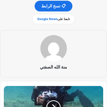
📋 نسخ الرابط
تابعنا على
Google News
منة الله الصفتي
ا
ك
ت
ش