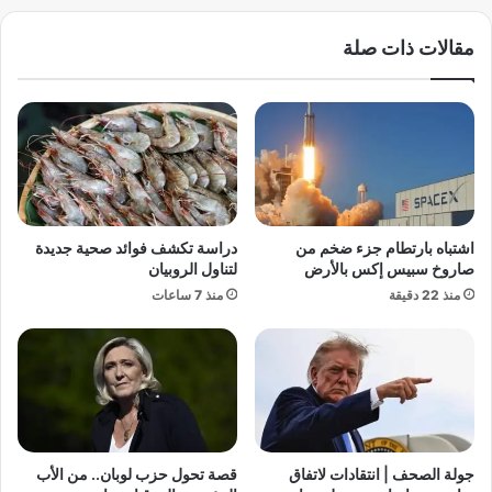
ب
ل
و
ع
مقالات ذات صلة
ر
ث
ل
و
ل
ر
ت
ع
أ
ل
م
ى
ي
ح
ن
ط
ا
اشتباه بارتطام جزء ضخم من
دراسة تكشف فوائد صحية جديدة
ا
ل
صاروخ سبيس إكس بالأرض
لتناول الروبيان
م
ص
منذ 22 دقيقة
منذ 7 ساعات
س
ح
ف
ي
ن
:
ق
ا
ر
ز
ا
د
ص
ح
ن
ا
جولة الصحف | انتقادات لاتفاق
قصة تحول حزب لوبان.. من الأب
ة
م