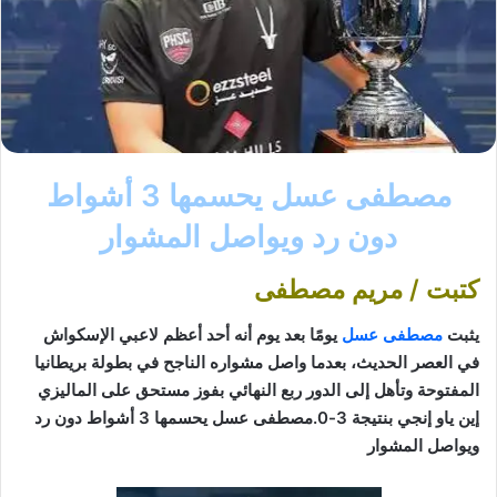
مصطفى عسل يحسمها 3 أشواط
دون رد ويواصل المشوار
كتبت / مريم مصطفى
يثبت
مصطفى عسل
يومًا بعد يوم أنه أحد أعظم لاعبي الإسكواش
في العصر الحديث، بعدما واصل مشواره الناجح في بطولة بريطانيا
المفتوحة وتأهل إلى الدور ربع النهائي بفوز مستحق على الماليزي
إين ياو إنجي بنتيجة 3-0.مصطفى عسل يحسمها 3 أشواط دون رد
ويواصل المشوار