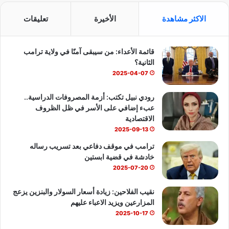
ا
س
o
ت
ل
الاكثر مشاهدة
الأخيرة
تعليقات
أ
ب
u
س
س
و
قائمة الأعداء: من سيبقى آمنًا في ولاية ترامب
و
T
ا
ا
الثانية؟
ق
ك
u
ب
2025-04-07
b
رودي نبيل تكتب: أزمة المصروفات الدراسية..
عبء إضافي على الأسر في ظل الظروف
e
الاقتصادية
2025-09-13
ترامب في موقف دفاعي بعد تسريب رساله
خادشة في قضية ابستين
2025-07-20
نقيب الفلاحين: زيادة أسعار السولار والبنزين يزعج
المزارعين ويزيد الاعباء عليهم
2025-10-17