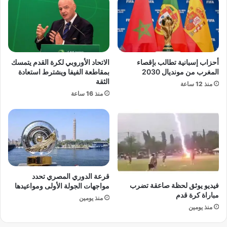
ز
ح
ح
ل
ف
ل
ن
ط
ح
ا
و
ئ
أحزاب إسبانية تطالب بإقصاء
الاتحاد الأوروبي لكرة القدم يتمسك
ل
ر
المغرب من مونديال 2030
بمقاطعة الفيفا ويشترط استعادة
ق
ا
الثقة
منذ 12 ساعة
ب
ت
منذ 16 ساعة
ب
ا
ر
ل
ي
م
ط
س
ا
يّ
ن
ر
ي
ة
ا
.
قرعة الدوري المصري تحدد
.
فيديو يوثق لحظة صاعقة تضرب
مواجهات الجولة الأولى ومواعيدها
ت
مباراة كرة قدم
منذ يومين
ك
منذ يومين
ن
و