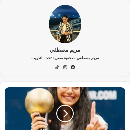
مريم مصطفي
مريم مصطفي: صحفية مصرية تحت التدريب
في
انس
‫Tik
سب
تقر
To
وك
ام
k
أ
م
ي
ن
ة
ع
ر