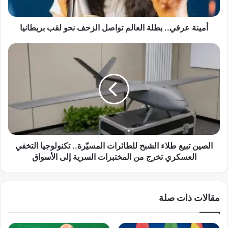
ف
ي
.
أمينة عرفي.. بطلة العالم تواصل الزحف نحو لقب بريطانيا
.
ب
ا
ط
ل
ل
ص
ة
ي
ا
ن
ل
ت
ع
ب
ا
ي
ل
ع
م
ط
الصين تبيع طلاء الشبح للطائرات المسيّرة.. تكنولوجيا التخفي
ت
ل
العسكري تخرج من المختبرات السرية إلى الأسواق
و
ا
ا
ء
ص
ا
مقالات ذات صلة
ل
ل
ا
ش
ل
ب