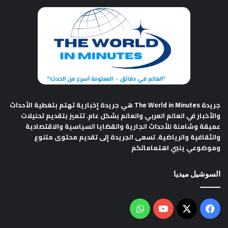
جريدة The World in Minutes
هي جريدة إخبارية تهتم بتغطية الأحداث
والأخبار في العالم العربي والعالم بشكل عام. تتميز بتقديم تحليلات
عميقة وشاملة للأحداث الجارية والقضايا السياسية والاقتصادية
والثقافية والرياضية. تسعى الجريدة إلى تقديم محتوى متنوع
وموضوعي يلبي اهتماماتكم
السوشيل ميديا
فيسبوك
‫X
‫YouTube
واتساب