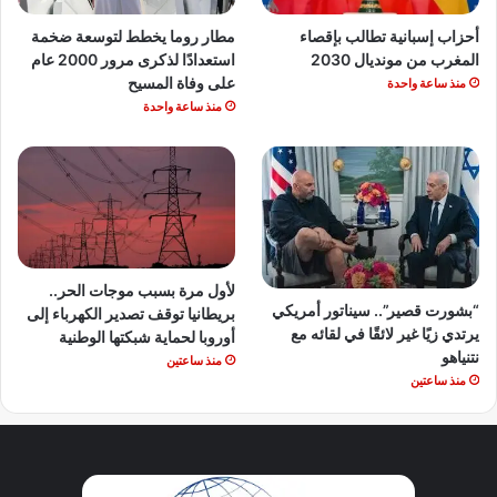
أحزاب إسبانية تطالب بإقصاء
مطار روما يخطط لتوسعة ضخمة
المغرب من مونديال 2030
استعدادًا لذكرى مرور 2000 عام
على وفاة المسيح
منذ ساعة واحدة
منذ ساعة واحدة
لأول مرة بسبب موجات الحر..
“بشورت قصير”.. سيناتور أمريكي
بريطانيا توقف تصدير الكهرباء إلى
يرتدي زيًا غير لائقًا في لقائه مع
أوروبا لحماية شبكتها الوطنية
نتنياهو
منذ ساعتين
منذ ساعتين