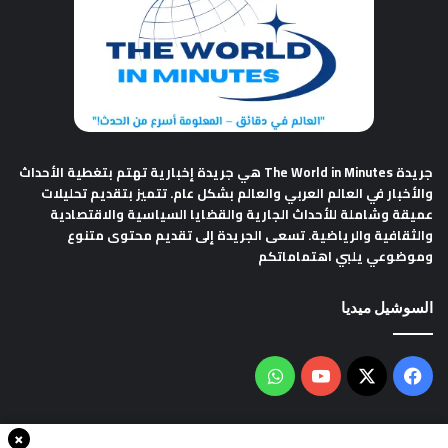
جريدة The World in Minutes
هي جريدة إخبارية تهتم بتغطية الأحداث
والأخبار في العالم العربي والعالم بشكل عام. تتميز بتقديم تحليلات
عميقة وشاملة للأحداث الجارية والقضايا السياسية والاقتصادية
والثقافية والرياضية. تسعى الجريدة إلى تقديم محتوى متنوع
وموضوعي يلبي اهتماماتكم
السوشيل ميديا
فيسبوك
‫X
‫YouTube
واتساب
×
سياسة الخصوصية