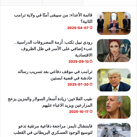
ب
u
س
قائمة الأعداء: من سيبقى آمنًا في ولاية ترامب
و
T
ا
الثانية؟
ك
u
ب
2025-04-07
b
رودي نبيل تكتب: أزمة المصروفات الدراسية..
عبء إضافي على الأسر في ظل الظروف
e
الاقتصادية
2025-09-13
ترامب في موقف دفاعي بعد تسريب رساله
خادشة في قضية ابستين
2025-07-20
نقيب الفلاحين: زيادة أسعار السولار والبنزين يزعج
المزارعين ويزيد الاعباء عليهم
2025-10-17
فايننشال تايمز: مراجعة دفاعية مرتقبة تدعو
لتوسيع الوجود العسكري البريطاني في القطب