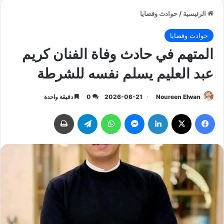
الرئيسية
/
حوادث وقضايا
حوادث وقضايا
المتهم في حادث وفاة الفنان كريم
عبد العليم يسلم نفسه للشرطة
Noureen Elwan
2026-06-21
0
دقيقة واحدة
فيسبوك
‫X
لينكدإن
ماسنجر
واتساب
تيلقرام
طباعة