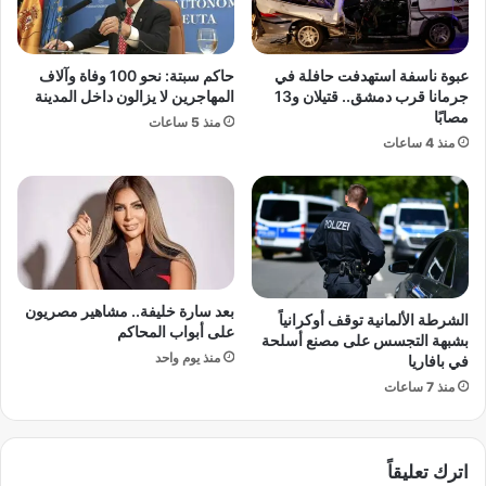
ز
ق
ي
م
ل
ض
عبوة ناسفة استهدفت حافلة في
حاكم سبتة: نحو 100 وفاة وآلاف
ن
ي
جرمانا قرب دمشق.. قتيلان و13
المهاجرين لا يزالون داخل المدينة
د
ق
مصابًا
منذ 5 ساعات
ا
ه
منذ 4 ساعات
ف
ر
ي
م
ك
ز
أ
م
س
ه
ا
د
ل
د
ع
بعد سارة خليفة.. مشاهير مصريون
اً
الشرطة الألمانية توقف أوكرانياً
على أبواب المحاكم
ا
ب
بشبهة التجسس على مصنع أسلحة
ل
أ
منذ يوم واحد
في بافاريا
م
ن
منذ 7 ساعات
2
ه
0
س
2
و
6
اترك تعليقاً
ف