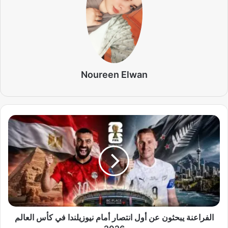
Noureen Elwan
ا
ل
ف
ر
ا
ع
ن
ة
ي
ب
الفراعنة يبحثون عن أول انتصار أمام نيوزيلندا في كأس العالم
ح