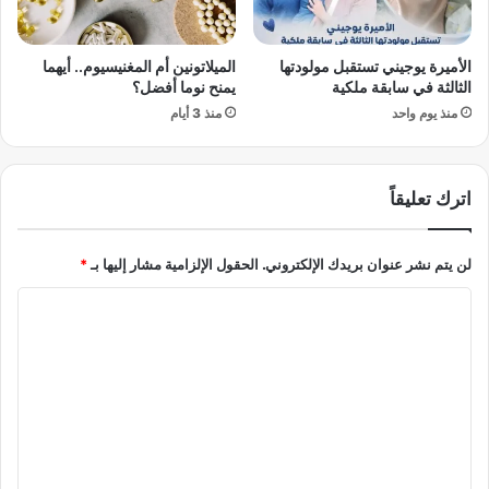
م
ر
ت
ا
ب
ض
الأميرة يوجيني تستقبل مولودتها
الميلاتونين أم المغنيسيوم.. أيهما
ا
ت
الثالثة في سابقة ملكية
يمنح نوما أفضل؟
د
ق
منذ يوم واحد
منذ 3 أيام
ل
ف
ة
ز
.
ل
.
أ
اترك تعليقاً
و
ع
ا
ل
ل
لن يتم نشر عنوان بريدك الإلكتروني.
الحقول الإلزامية مشار إليها بـ
*
ى
ت
م
ا
و
س
ت
ت
ل
ر
و
ت
ي
ى
ع
ع
م
و
ن
ل
د
ذ
ي
إ
3