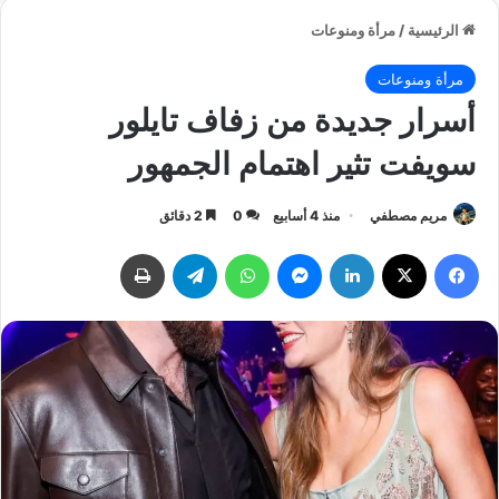
الرئيسية
/
مرأة ومنوعات
مرأة ومنوعات
أسرار جديدة من زفاف تايلور
سويفت تثير اهتمام الجمهور
مريم مصطفي
منذ 4 أسابيع
0
2 دقائق
فيسبوك
‫X
لينكدإن
ماسنجر
واتساب
تيلقرام
طباعة