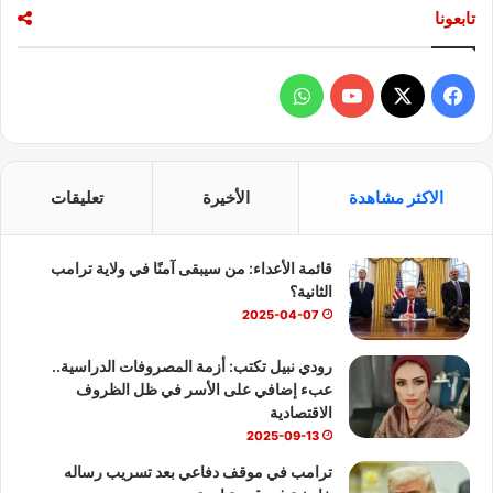
تابعونا
ت
ص
ا
د
ف
و
ا
ل
ي
X
Y
ا
ع
س
o
ت
ا
الاكثر مشاهدة
الأخيرة
تعليقات
ل
ب
u
س
م
ي
قائمة الأعداء: من سيبقى آمنًا في ولاية ترامب
و
T
ا
الثانية؟
ك
u
ب
2025-04-07
b
رودي نبيل تكتب: أزمة المصروفات الدراسية..
عبء إضافي على الأسر في ظل الظروف
e
الاقتصادية
2025-09-13
ترامب في موقف دفاعي بعد تسريب رساله