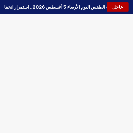
عاجل
🔵
حالة الطقس اليوم الأربعاء 5 أغسطس 2026.. استمرار انخفاض الحرارة وتحذيرات من الشبورة واضطراب الملاحة