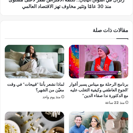
ق
ا
منذ 30 عامًا وتثير مخاوف تهز الاقتصاد العالمي
ا
ق
ل
ا
ن
ل
مقالات ذات صلة
ا
ي
ر
ا
م
ب
ع
ا
إ
ن
ي
.
ر
.
ا
ت
ن
ك
برنامج الرحلة مع ميناس يسبر أغوار
لماذا نشعر بأننا “قبيحات” في وقت
ب
ل
‘الجوع العاطفي وكيفية التغلب عليه
معيّن من الشهر؟
ع
ف
مع الدكتورة ندا صفاء الدين”
منذ يوم واحد
د
ة
منذ 22 ساعة
ض
ا
ر
ل
ب
ا
ا
ق
ت
ت