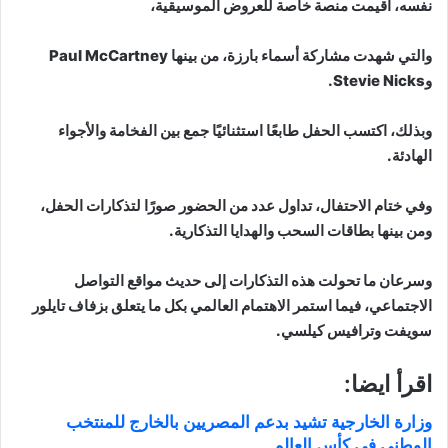
نفسه، أُقيمت منصة خاصة للعروض الموسيقية،
والتي شهدت مشاركة أسماء بارزة، من بينها Paul McCartney
وStevie Nicks.
وبذلك، اكتسب الحفل طابعًا استثنائيًا جمع بين الفخامة والأجواء
الهادئة.
وفي ختام الاحتفال، تداول عدد من الحضور صورًا لتذكارات الحفل،
ومن بينها بطاقات السحب والهدايا التذكارية.
وسرعان ما تحولت هذه التذكارات إلى حديث مواقع التواصل
الاجتماعي، فيما استمر الاهتمام العالمي بكل ما يتعلق بزفاف تايلور
سويفت وترافيس كيلسي.
اقرأ ايضا:
وزارة الخارجية تشيد بدعم المصريين بالخارج للمنتخب
الوطني في كأس العالم