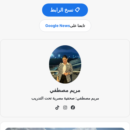
📋 نسخ الرابط
تابعنا على
Google News
مريم مصطفي
مريم مصطفي: صحفية مصرية تحت التدريب
في
انس
‫Tik
سب
تقر
To
وك
ام
k