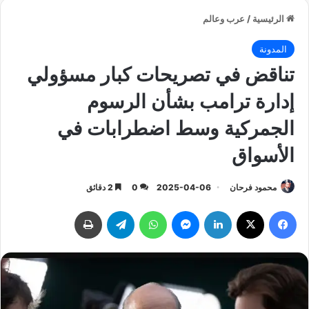
الرئيسية
/
عرب وعالم
المدونة
تناقض في تصريحات كبار مسؤولي
إدارة ترامب بشأن الرسوم
الجمركية وسط اضطرابات في
الأسواق
محمود فرحان
2025-04-06
0
2 دقائق
فيسبوك
‫X
لينكدإن
ماسنجر
واتساب
تيلقرام
طباعة