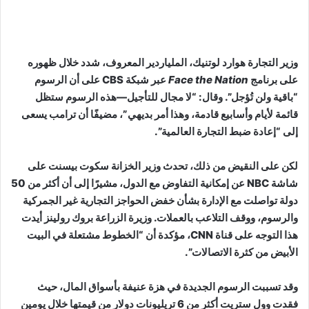
وزير التجارة هوارد لوتنيك، الملياردير المعروف، شدد خلال ظهوره
على برنامج
Face the Nation
عبر شبكة CBS على أن الرسوم
“باقية ولن تُؤجل”. وقال: “لا مجال للتأجيل—هذه الرسوم ستظل
قائمة لأيام وأسابيع قادمة، وهذا أمر بديهي”، مضيفًا أن ترامب يسعى
إلى “إعادة ضبط التجارة العالمية”.
لكن على النقيض من ذلك، تحدث وزير الخزانة سكوت بيسنت على
شاشة NBC عن إمكانية التفاوض مع الدول، مشيرًا إلى أن أكثر من 50
دولة تواصلت مع الإدارة بشأن خفض الحواجز التجارية غير الجمركية
والرسوم، ووقف التلاعب بالعملات. وزيرة الزراعة بروك رولينز أيدت
هذا التوجه على قناة CNN، مؤكدة أن “الخطوط مشتعلة في البيت
الأبيض من كثرة الاتصالات”.
وقد تسببت الرسوم الجديدة في هزة عنيفة بأسواق المال، حيث
فقدت وول ستريت أكثر من 6 تريليونات دولار من قيمتها خلال يومين