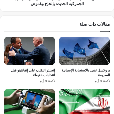
ع
ا
الجمركية الجديدة بإلحاح وغموض
ا
ن
ل
ت
م
ظ
مقالات ذات صلة
ي
ر
ة
؟
و
ا
ع
ل
ص
أ
ي
م
ا
ر
ن
ي
م
ك
بروكسل تشيد بالاستجابة الإسبانية
إنجلترا تنقلب على إنفانتينو قبل
د
ي
السريعة
انتخابات «فيفا»
ن
و
منذ 3 أيام
منذ 3 أيام
ي
ن
ع
ي
ر
ت
ب
ف
ي
ا
ل
ع