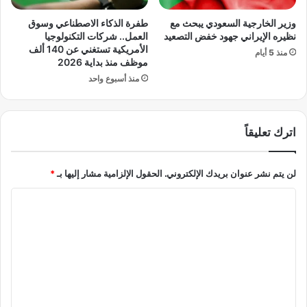
و
ل
ق
و
وزير الخارجية السعودي يبحث مع
طفرة الذكاء الاصطناعي وسوق
ف
ن
نظيره الإيراني جهود خفض التصعيد
العمل.. شركات التكنولوجيا
ا
م
الأمريكية تستغني عن 140 ألف
منذ 5 أيام
ل
ع
موظف منذ بداية 2026
إ
ا
منذ أسبوع واحد
ب
ل
ا
ر
د
س
ة
اترك تعليقاً
و
ا
م
ل
ا
لن يتم نشر عنوان بريدك الإلكتروني.
الحقول الإلزامية مشار إليها بـ
*
ج
ل
م
ج
ا
ا
م
ع
ر
ل
ي
ك
ت
ة
ي
ع
ة
ا
ل
ل
ي
ج