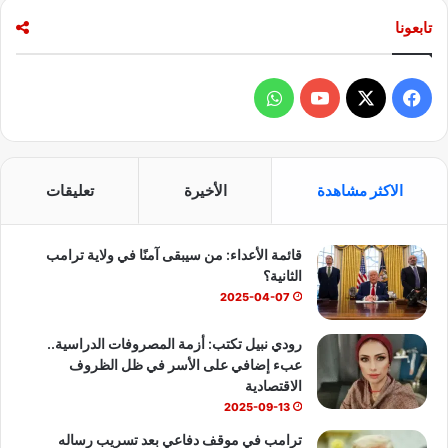
تابعونا
ف
و
ي
X
Y
ا
س
o
ت
الاكثر مشاهدة
الأخيرة
تعليقات
ب
u
س
قائمة الأعداء: من سيبقى آمنًا في ولاية ترامب
و
T
ا
الثانية؟
ك
u
ب
2025-04-07
b
رودي نبيل تكتب: أزمة المصروفات الدراسية..
عبء إضافي على الأسر في ظل الظروف
e
الاقتصادية
2025-09-13
ترامب في موقف دفاعي بعد تسريب رساله