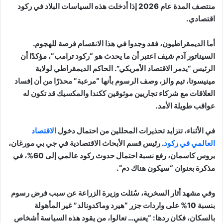
منتصف المدة عام 2026 إذا أدخلت هذه السياسات البلاد في ركود
اقتصادي.
أما الديمقراطيون، فقد وجدوا في هذا الانقسام فرصة للهجوم.
السيناتور آدم شيف اعتبر أن ما يحدث هو “ركود ترامب”، مؤكدًا أن
الرئيس “يدمر الاقتصاد الأمريكي”. الحاكم الديمقراطي لولاية
مينيسوتا، تيم والز، وصف الرسوم بأنها “مرعبة” محذرًا من أن إفساد
العلاقات مع شركاء تجاريين موثوقين ككندا والمكسيك قد تكون له
عواقب طويلة الأمد.
في الأثناء، تتزايد تحذيرات المحللين من احتمال دخول
الاقتصاد
العالمي في ركود
. رئيس قسم الأبحاث الاقتصادية في جي بي مورغان،
بروس كاسمان، رفع نسبة احتمال حدوث ركود عالمي إلى 60%، في
مذكرة بعنوان “سيكون هناك دم”.
وفي مشهد أثار السخرية، سُئلت وزيرة الزراعة عن سبب فرض رسوم
بنسبة 10% على واردات جزر “هيرد وماكدونالد” غير المأهولة
بالسكان، فكان ردها: “يعني… تعالوا، من يقود هذه السياسة أشخاص