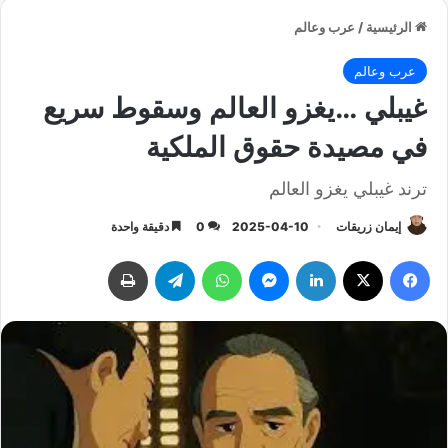
الرئيسية
/
عرب وعالم
عرب وعالم
غيبلي …يغزو العالم وسقوط سريع
في مصيدة حقوق الملكية
ترند غيبلي يغزو العالم
إيمان زريقات
2025-04-10
0
دقيقة واحدة
فيسبوك
‫X
لينكدإن
ماسنجر
واتساب
تيلقرام
طباعة