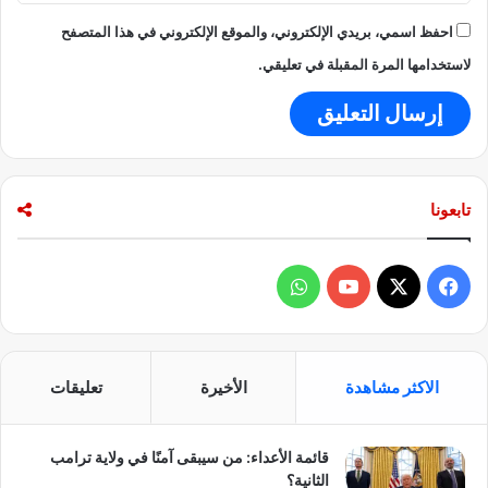
احفظ اسمي، بريدي الإلكتروني، والموقع الإلكتروني في هذا المتصفح
لاستخدامها المرة المقبلة في تعليقي.
تابعونا
ف
و
ي
X
Y
ا
س
o
ت
الاكثر مشاهدة
الأخيرة
تعليقات
ب
u
س
قائمة الأعداء: من سيبقى آمنًا في ولاية ترامب
و
T
ا
الثانية؟