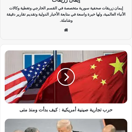
إيمان زريقات صحفية سورية متخصصة في القسم الخارجي وتغطية وكالات
الأنباء العالمية، ولها خبرة واسعة في متابعة الأخبار الدولية وتقديم تقارير دقيقة
وشاملة.
موق
ع
الوي
ب
ح
ر
ب
ت
ج
ا
ر
ي
ة
ص
حرب تجارية صينية أمريكية : كيف بدأت ومنذ متى
ي
ن
ر
ي
ه