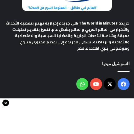
جريدة The World in Minutes
هي جريدة إخبارية تهتم بتغطية الأحداث
والأخبار في العالم العربي والعالم بشكل عام. تتميز بتقديم تحليلات
عميقة وشاملة للأحداث الجارية والقضايا السياسية والاقتصادية
والثقافية والرياضية. تسعى الجريدة إلى تقديم محتوى متنوع
وموضوعي يلبي اهتماماتكم
السوشيل ميديا
فيسبوك
‫X
‫YouTube
واتساب
×
سياسة الخصوصية
من نحن
اتصل بنا
انضم الينا