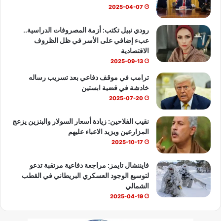
ك
u
ب
2025-04-07
b
رودي نبيل تكتب: أزمة المصروفات الدراسية..
عبء إضافي على الأسر في ظل الظروف
e
الاقتصادية
2025-09-13
ترامب في موقف دفاعي بعد تسريب رساله
خادشة في قضية ابستين
2025-07-20
نقيب الفلاحين: زيادة أسعار السولار والبنزين يزعج
المزارعين ويزيد الاعباء عليهم
2025-10-17
فايننشال تايمز: مراجعة دفاعية مرتقبة تدعو
لتوسيع الوجود العسكري البريطاني في القطب
الشمالي
2025-04-19