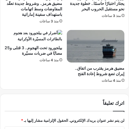
ي
يجتاز اختبارًا حاسمًا.. خطوة جديدة
مضيق هرمز.. وشروط جديدة تعقّد
ى
ط
نحو مستقبل الحروب البحر
المفاوضات وسط اتهامات
ا
باستهداف سفينة إماراتية
منذ 3 ساعات
ل
منذ 3 ساعات
ب
و
ن
ه
بيلجورود تحت الهجوم.. 3 قتلى و25
ب
مصابًا في ضربات مسيّرة
م
منذ 4 ساعات
و
ا
مضيق هرمز يقترب من اتفاق..
ص
إيران تضع شروط إعادة الفتح
ل
منذ 4 ساعات
ة
ج
ه
اترك تعليقاً
و
د
ه
لن يتم نشر عنوان بريدك الإلكتروني.
الحقول الإلزامية مشار إليها بـ
*
ل
ت