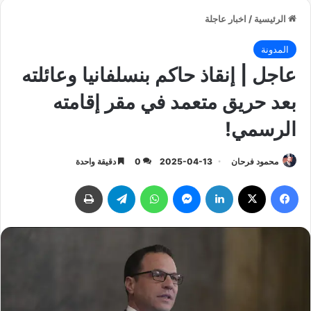
الرئيسية
/
اخبار عاجلة
المدونة
عاجل | إنقاذ حاكم بنسلفانيا وعائلته
بعد حريق متعمد في مقر إقامته
الرسمي!
محمود فرحان
2025-04-13
0
دقيقة واحدة
فيسبوك
‫X
لينكدإن
ماسنجر
واتساب
تيلقرام
طباعة