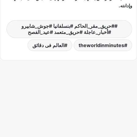
وإدانته.
#حريق_مقر_الحاكم #بنسلفانيا #جوش_شابيرو
#أخبار_عاجلة #حريق_متعمد #عيد_الفصح
theworldinminutes
العالم فى دقائق