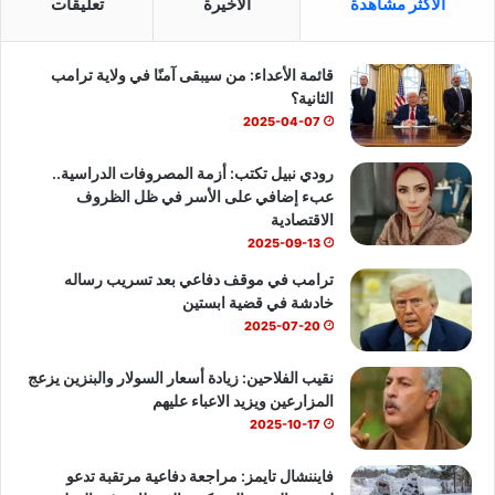
الاكثر مشاهدة
الأخيرة
تعليقات
ب
u
س
قائمة الأعداء: من سيبقى آمنًا في ولاية ترامب
و
T
ا
الثانية؟
ك
u
ب
2025-04-07
b
رودي نبيل تكتب: أزمة المصروفات الدراسية..
عبء إضافي على الأسر في ظل الظروف
e
الاقتصادية
2025-09-13
ترامب في موقف دفاعي بعد تسريب رساله
خادشة في قضية ابستين
2025-07-20
نقيب الفلاحين: زيادة أسعار السولار والبنزين يزعج
المزارعين ويزيد الاعباء عليهم
2025-10-17
فايننشال تايمز: مراجعة دفاعية مرتقبة تدعو