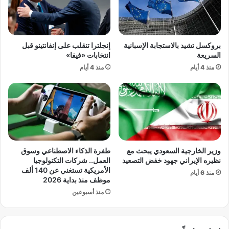
إ
ا
م
ع
ا
ة
ر
ا
بروكسل تشيد بالاستجابة الإسبانية
إنجلترا تنقلب على إنفانتينو قبل
ا
ل
السريعة
انتخابات «فيفا»
ت
ص
منذ 4 أيام
منذ 4 أيام
ا
ل
ل
ب
ع
ا
ر
ل
ب
ب
ي
ر
ة
ي
ا
ط
وزير الخارجية السعودي يبحث مع
طفرة الذكاء الاصطناعي وسوق
ل
ا
نظيره الإيراني جهود خفض التصعيد
العمل.. شركات التكنولوجيا
م
ن
الأمريكية تستغني عن 140 ألف
منذ 6 أيام
ت
ي
موظف منذ بداية 2026
ح
ة
منذ أسبوعين
د
:
ة
خ
ط