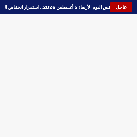
عاجل
🔵
حالة الطقس اليوم الأربعاء 5 أغسطس 2026.. استمرار انخفاض الحرارة وتحذيرات من الشبورة واضطراب الملاحة