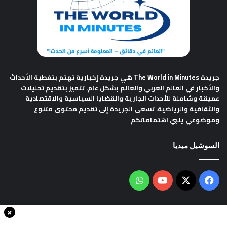
جريدة The World in Minutes
هي جريدة إخبارية تهتم بتغطية الأحداث
والأخبار في العالم العربي والعالم بشكل عام. تتميز بتقديم تحليلات
عميقة وشاملة للأحداث الجارية والقضايا السياسية والاقتصادية
والثقافية والرياضية. تسعى الجريدة إلى تقديم محتوى متنوع
وموضوعي يلبي اهتماماتكم
السوشيل ميديا
فيسبوك
‫X
‫YouTube
واتساب
×
سياسة الخصوصية