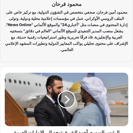
محمود فرحان
محمود أمين فرحان، صحفي متخصص في الشؤون الدولية، مع تركيز خاص على
الملف الروسي الأوكراني. عمل في مؤسسات إعلامية محلية ودولية، وتولى
إدارة المحتوى في منصات مثل "أخباري24" والموقع الألماني "News Online".
يشغل منصب المدير التنفيذي للموقع الألماني "العالم في دقائق" بنسختيه
العربية والإنجليزية. قاد فرقًا تحريرية وطور استراتيجيات رقمية حديثة، مع
الإشراف على محتوى تحليلي يواكب المعايير الدولية وتطورات المشهد الإعلامي
العالمي.
ا
ل
ر
ئ
ي
س
ا
ل
س
و
الرئيس السوري أحمد الشرع يتوجه إلى الإمارات العربية