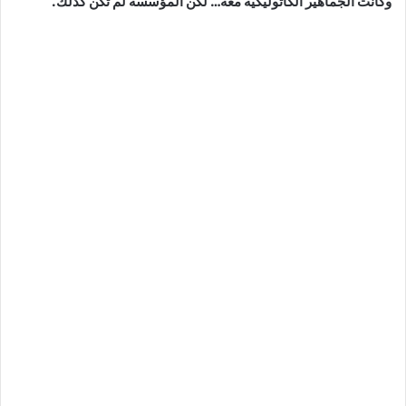
وكانت الجماهير الكاثوليكية معه… لكن المؤسسة لم تكن كذلك.