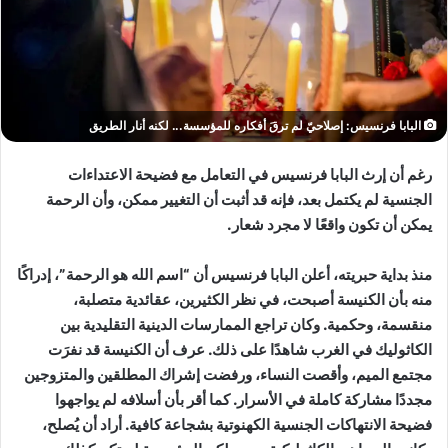
البابا فرنسيس: إصلاحيّ لم ترقَ أفكاره للمؤسسة... لكنه أنار الطريق
رغم أن إرث البابا فرنسيس في التعامل مع فضيحة الاعتداءات
الجنسية لم يكتمل بعد، فإنه قد أثبت أن التغيير ممكن، وأن الرحمة
يمكن أن تكون واقعًا لا مجرد شعار.
منذ بداية حبريته، أعلن البابا فرنسيس أن “اسم الله هو الرحمة”، إدراكًا
منه بأن الكنيسة أصبحت، في نظر الكثيرين، عقائدية متصلبة،
منقسمة، وحكمية. وكان تراجع الممارسات الدينية التقليدية بين
الكاثوليك في الغرب شاهدًا على ذلك. عرف أن الكنيسة قد نفرَت
مجتمع الميم، وأقصت النساء، ورفضت إشراك المطلقين والمتزوجين
مجددًا مشاركة كاملة في الأسرار. كما أقر بأن أسلافه لم يواجهوا
فضيحة الانتهاكات الجنسية الكهنوتية بشجاعة كافية. أراد أن يُصلح،