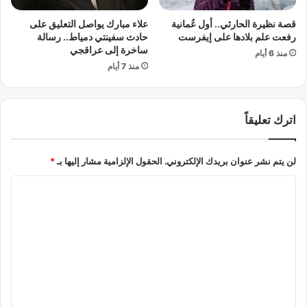
ر
ز
ي
م
قصة نظيرة الحارثي.. أول عُمانية
علاء مبارك يواصل التعليق على
خ
ا
رفعت علم بلادها على إيفرست
حادث سفينتي دمياط.. رسالة
و
ل
ساخرة إلى عراقجي
منذ 6 أيام
ا
ك
منذ 7 أيام
ل
ا
د
ل
و
س
ا
اترك تعليقاً
ا
ف
ب
ع
ق
و
لن يتم نشر عنوان بريدك الإلكتروني.
الحقول الإلزامية مشار إليها بـ
*
ا
ا
ل
ت
ل
ح
ت
و
ل
ع
ا
ل
ت
ي