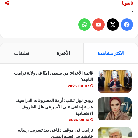
تابعونا
ف
و
ي
X
Y
ا
س
o
ت
الاكثر مشاهدة
الأخيرة
تعليقات
ب
u
س
قائمة الأعداء: من سيبقى آمنًا في ولاية ترامب
و
T
ا
الثانية؟
ك
u
ب
2025-04-07
b
رودي نبيل تكتب: أزمة المصروفات الدراسية..
عبء إضافي على الأسر في ظل الظروف
e
الاقتصادية
2025-09-13
ترامب في موقف دفاعي بعد تسريب رساله
خادشة في قضية ابستين