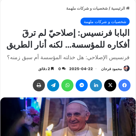
الرئيسية
/
شخصيات و شركات ملهمة
شخصيات و شركات ملهمة
البابا فرنسيس: إصلاحيّ لم ترقَ
أفكاره للمؤسسة… لكنه أنار الطريق
فرنسيس الإصلاحي: هل خذلته المؤسسة أم سبق زمنه؟
محمود فرحان
2025-04-22
0
2 دقائق
فيسبوك
‫X
لينكدإن
ماسنجر
واتساب
تيلقرام
طباعة