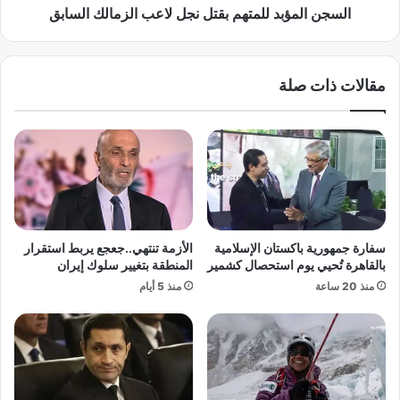
ا
ب
السجن المؤبد للمتهم بقتل نجل لاعب الزمالك السابق
ئ
د
ي
ل
ل
ل
مقالات ذات صلة
:
م
ق
ت
ر
ه
ا
م
ء
ب
ة
ق
ش
ت
ا
ل
م
ن
​سفارة جمهورية باكستان الإسلامية
الأزمة تنتهي..جعجع يربط استقرار
ل
ج
بالقاهرة تُحيي يوم استحصال كشمير
المنطقة بتغيير سلوك إيران
ة
ل
منذ 20 ساعة
منذ 5 أيام
ف
ل
ي
ا
ا
ع
ل
ب
ت
ا
ا
ل