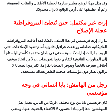
وقد بذل جهدًا لوضع معايير صارمة لحماية الأطفال والفئات الضعيفة،
رغم أن تطبيقها على أرض الواقع لا يزال محدودًا.
إرث غير مكتمل: حين تُبطئ البيروقراطية
عجلة الإصلاح
ما زال إرث فرنسيس في هذا الملف ناقصًا. فقد أعاقت البيروقراطية
الفاتيكانية خططه، ووضعت عراقيل قانونية أمام تنفيذ الإصلاحات. حتى
اليوم، ما زالت إدارات كنسية – حتى في بلدان متقدمة كأستراليا – تلجأ
إلى المناورات القانونية لتفادي دفع التعويضات، بدلاً من اتخاذ موقف
أخلاقي يعترف بالخطأ ويعوض الضحايا بكرامة. كثير من الضحايا لا
يزالون يصارعون مؤسسات ضخمة للظفر بعدالة مستحقة.
رجل من الهامش: بابا انساني في وجه
مؤسسي
كان فرنسيس بابا من نوع مختلف، قريبًا من الناس، يحمل همّ
المهمّشين. دعا إلى بناء الجسور، لا الاكتفاء بالحديث عنها، ومضى