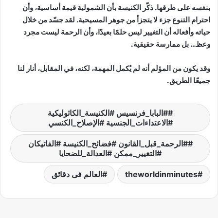
بنفسه على طرقها. ذكّر الكنيسة بأن الشمولية قيمة أساسية، وأن
احترام التنوع جزء لا يتجزأ من جوهر المسيحية. لقد جسّد من خلال
حياته وأفعاله أن التغيير ليس حلمًا بعيدًا، وأن الرحمة ليست مجرد
وعظ… بل ممارسة حقيقية.
وقد يكون من المؤلم أنه لم يُكمل المهمة، لكنه، في المقابل، أنار لنا
جميعًا الطريق.
#البابا_فرنسيس #الكنيسة_الكاثوليكية
#الاعتداءات_الجنسية #الإصلاح_الكنسي
#الرحمة_قبل_القانون #فضائح_الكنيسة #الفاتيكان
#التغيير_ممكن #العدالة_للضحايا
theworldinminutes
العالم فى دقائق