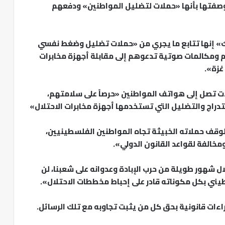
ما وصفتها بأنها «حملات لتضليل المواطنين» ودفعهم
ك» إنها تتابع ما يجري من «حملات تضليل وضغط نفسي
 ومكالمات صوتية تدعوهم إلى مقابلة أجهزة مخابرات
غزة».
الات تصل إلى هواتف المواطنين «حرصاً على سلامتهم،
استدراج والتضليل التي تستخدمها أجهزة مخابرات الاحتلال»
لوقف حملاته الخبيثة تجاه المواطنين الفلسطينيين،
مخالفة لقواعد القانون الدولي».
ل شهور طويلة من حرب الإبادة وعدوانه على شعبنا، لن
يني بكل مكوناته قادر على إحباط مخططات الاحتلال».
راءات قانونية بحق كل من يثبت تجاوبه مع تلك الرسائل.