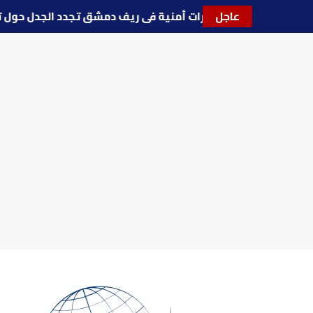
عاجل
🔵
توترات أمنية في ريف دمشق تجدد الجدل ح