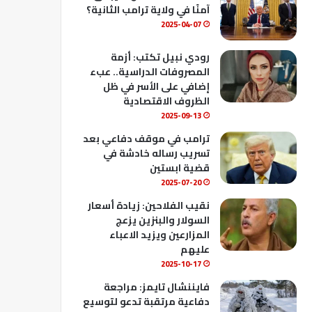
ك
u
ب
آمنًا في ولاية ترامب الثانية؟
b
2025-04-07
e
رودي نبيل تكتب: أزمة
المصروفات الدراسية.. عبء
إضافي على الأسر في ظل
الظروف الاقتصادية
2025-09-13
ترامب في موقف دفاعي بعد
تسريب رساله خادشة في
قضية ابستين
2025-07-20
نقيب الفلاحين: زيادة أسعار
السولار والبنزين يزعج
المزارعين ويزيد الاعباء
عليهم
2025-10-17
فايننشال تايمز: مراجعة
دفاعية مرتقبة تدعو لتوسيع