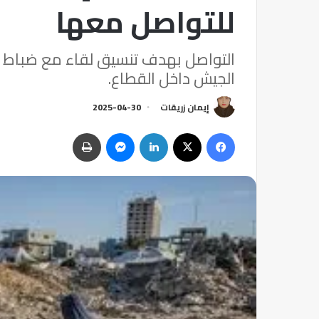
للتواصل معها
التواصل بهدف تنسيق لقاء مع ضباط إ
الجيش داخل القطاع.
إيمان زريقات
2025-04-30
فيسبوك
‫X
لينكدإن
ماسنجر
طباعة