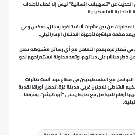
الحديث عن “تسهيلات إنسانية” ليس إلا غطاء لأجندات
 الداخلية الفلسطينية.
 المخابرات من بين عشرات آلاف تلقوا رسائل، يعكس وعي
ويعد صفعة مباشرة لأجهزة الاحتلال الإسرائيلي.
ن في قطاع غزة بعدم التعامل مع أي رسائل مشبوهة تصل
ن خطر مباشر على حياتهم، وتعد محاولة لاستدراجهم نحو
ة التواصل مع الفلسطينيين في قطاع غزة، ألقت طائرات
يم الشاطئ للاجئين غربي مدينة غزة، تحمل أوراقا نقدية
ساوي 3.7 شواكل) كتب عليها أرقام للتواصل مع ضابط يدعى “أبو هيثم”، ومرفقا
يلية.
هجير #مصر_تدافع #الدبلوماسية_المصرية