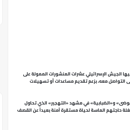
يها الجيش الإسرائيلي عشرات المنشورات الممولة على
ى التواصل معه، بزعم تقديم مساعدات أو تسهيلات
فوضى» و«الضبابية» في مشهد «التهجير» الذي تحاول
ة حاجتهم الماسة لحياة مستقرة آمنة بعيداً عن القصف