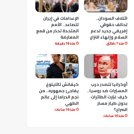
ائتلاف السودان..
الإعدامات في إيران
تحالف حقوقي
تتصاعد.. الأمم
إفريقي جديد لدعم
المتحدة تحذر من قمع
السلام وإنهاء النزاع
المعارضة
منذ 7 دقائق
منذ 16 دقيقة
أوكرانيا تتصدر حرب
كيفانش تاتليتوغ
المسيّرات ضد روسيا..
يفاجئ جمهوره.. من
كيف غيّرت الطائرات
نجم الدراما إلى عالم
بدون طيار مسار
الطهي
الصراع؟
منذ 10 ساعات
منذ 10 ساعات