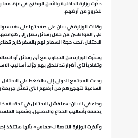
حذَّرت وزارة الداخلية والأمن الوطني في غزة، م
للخروج من أرضهم.
وقالت الوزارة في بيان على صفحتها على «فيسبو
على المواطنين،من خلال رسائل تصل إلى هواتفهم
الاحتلال، تحت حجة السماح لهم بالسفر خارج قطاع 
وحذَّرت الوزارة من التجاوب مع أي رسائل أو اتص
وتفادياً لأي أضرار قد تلحق بهم جرَّاء أساليب ال
ودعت المجتمع الدولي إلى «الضغط على الاحتلال 
الساعية لتهجيرهم من أرضهم التي تمثِّل جريمة و
وجاء في البيان: «ما فشل الاحتلال في تحقيقه خلا
يحققه بأساليب الخداع والتضليل. وشعبنا الفلسط
وأنذرت الوزارة التابعة لـ«حماس» بأنها ستتخذ إج