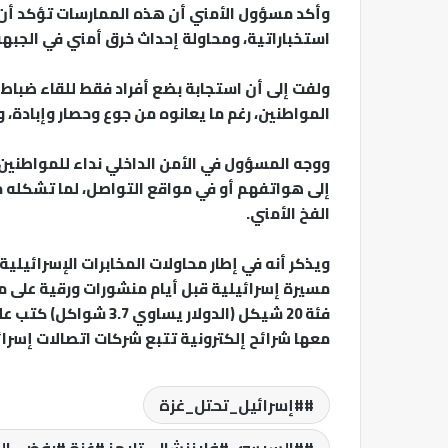
وأكد مسؤول الأمني أن هذه الممارسات تؤكد أن 
استخباراتية، ومحاولة إحداث خرق أمني في الجبهة
ولفت إلى أن استجابة بضع أفراد فقط للقاء ضباط
المواطنين، رغم ما يعانوه من جوع وحصار وإبادة، 
ووجه المسؤول في الأمن الداخلي نداء للمواطني
إلى هواتفهم أو في مواقع التواصل، لما تشكله م
الفخ الأمني.
ويذكر أنه في إطار محاولات المخابرات الإسرائيلي
مسيرة إسرائيلية قبل أيام منشورات ورقية على مخ
فئة 20 شيكل (الدولار ي
معها شرائح إلكترونية تتبع شركات اتصالات إسرائ
#إسرائيل_تحتل_غزة
#السيسي #فايننشال_تايمز #غزة #رفض_الت