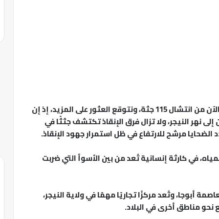
وقال حسين لوكالة الأنباء الفرنسية: “تمكنا حتى الآن من انتشال 115 جثة، ونتوقع العثور على المزيد، إذ إن
 نهر النيجر، ولا تزال فرق الإنقاذ تكتشف جثثًا في
 الضحايا مرشح للارتفاع في ظل استمرار جهود الإنقاذ.
3,0 منزل قد غمرتها المياه، في كارثة إنسانية تُعد من بين الأسوأ التي ضربت
حو 370 كيلومترًا غرب العاصمة أبوجا، وتُعد مركزًا تجاريًا مهمًا في ولاية النيجر،
 نحو مناطق أخرى في البلاد.