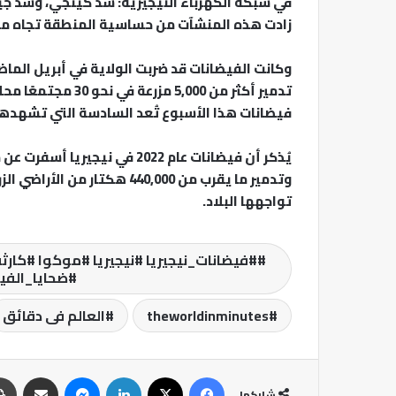
في شبكة الكهرباء النيجيرية: سد كينجي، وسد جيبا،
زادت هذه المنشآت من حساسية المنطقة تجاه مخا
وكانت الفيضانات قد ضربت الولاية في أبريل الما
تدمير أكثر من 5,000 
فيضانات هذا الأسبوع تُعد السادسة التي تشهدها ال
وتدمير ما يقرب من 440,000 هكتا
تواجهها البلاد.
#فيضانات_نيجيريا #نيجيريا #موكوا #كارثة
#ضحايا_الفيض
theworldinminutes
العالم فى دقائق
فيسبوك
‫X
لينكدإن
ماسنجر
مشاركة عبر البريد
شاركها