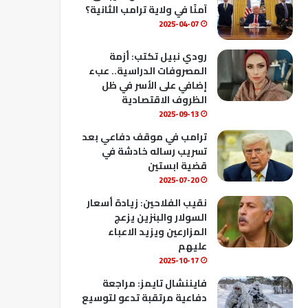
ك
u
ب
آمنًا في ولاية ترامب الثانية؟
b
2025-04-07
e
رودي نبيل تكتب: أزمة
المصروفات الدراسية.. عبء
إضافي على الأسر في ظل
الظروف الاقتصادية
2025-09-13
ترامب في موقف دفاعي بعد
تسريب رساله خادشة في
قضية ابستين
2025-07-20
نقيب الفلاحين: زيادة أسعار
السولار والبنزين يزعج
المزارعين ويزيد الاعباء
عليهم
2025-10-17
فايننشال تايمز: مراجعة
دفاعية مرتقبة تدعو لتوسيع