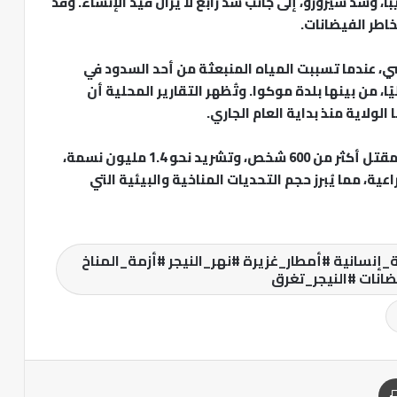
 وسد شيرورو، إلى جانب سد رابع لا يزال قيد الإنشاء. وقد
طر الفيضانات.
ضي، عندما تسببت المياه المنبعثة من أحد السدود في
مزرعة في نحو 30 مجتمعًا محليًا، من بينها بلدة موكوا. وتُظهر التقارير المحلية أن
ولاية منذ بداية العام الجاري.
يُذكر أن فيضانات عام 2022 في نيجيريا أسفرت عن مقتل أكثر من 600 شخص، وتشريد نحو 1.4 مليون نسمة،
ر من الأراضي الزراعية، مما يُبرز حجم التحديات المناخية والبيئية التي
_إنسانية #أمطار_غزيرة #نهر_النيجر #أزمة_المناخ
انات #النيجر_تغرق
طباعة