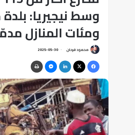
وسط نيجيريا: بلدة 
ومئات المنازل مدمّ
محمود فرحان
2025-05-30
فيسبوك
‫X
لينكدإن
ماسنجر
طباعة