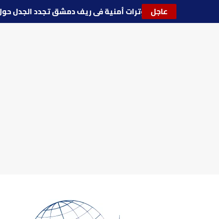
عاجل
🔵
توترات أمنية في ريف دمشق تجدد الجدل 