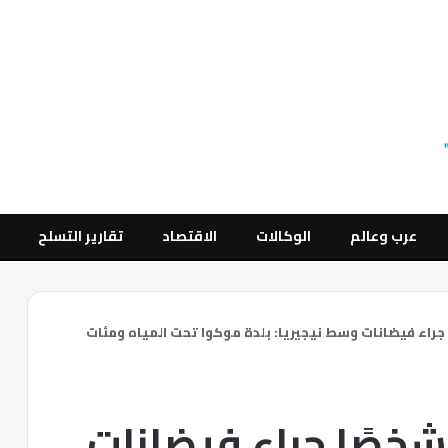
عرب وعالم
الوكالات
الاقتصاد
تقارير التسلح
ر من 115 شخصًا جراء فيضانات وسط نيجيريا: بلدة موكوا تحت المياه ومئات
صرع أكثر من 115 شخصًا جراء فيضانات