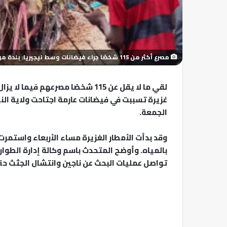
مصرع أكثر من 115 شخصًا جراء فيضانات وسط نيجيريا: بلدة موكوا تحت المياه ومئات المنازل مدمّرة
لقي ما لا يقل عن 115 شخصًا مصرع
غزيرة تسببت في فيضانات عارمة اجتاحت ولاية الن
الجمعة.
وقد بدأت الأمطار الغزيرة مساء الأربعاء واستمرت
بالمياه. وأوضح المتحدث باسم وكالة إدارة الطوارئ
تواصل عمليات البحث عن ناجين وانتشال الجثث ح